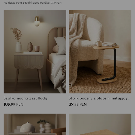
Najniższa cena z 30 dni przed obniżką
17,99
PLN
Szafka nocna z szufladą
Stolik boczny z blatem imitującym drewno
109
39
,
99
PLN
,
99
PLN