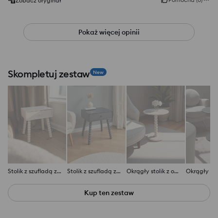
Zobacz oryginał
Pokaż więcej opinii
Skompletuj zestaw
New
Stolik z szufladą z ozdobnymi nogami
Stolik z szufladą z ozdobnymi nogami
Okrągły stolik z ozdobną nogą
Kup ten zestaw