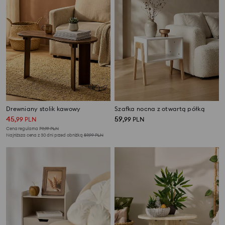
Drewniany stolik kawowy
Szafka nocna z otwartą półką
45
59
,
99
PLN
,
99
PLN
Cena regularna
79,99
PLN
Najniższa cena z 30 dni przed obniżką
59,99
PLN