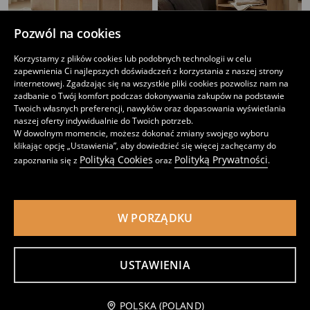
Pozwól na cookies
Korzystamy z plików cookies lub podobnych technologii w celu
zapewnienia Ci najlepszych doświadczeń z korzystania z naszej strony
Drewniany stolik z półką
Szafka nocna z otwartą półką i metalowymi nogami
internetowej. Zgadzając się na wszystkie pliki cookies pozwolisz nam na
zadbanie o Twój komfort podczas dokonywania zakupów na podstawie
37
79
,
99
PLN
,
99
PLN
Twoich własnych preferencji, nawyków oraz dopasowania wyświetlania
naszej oferty indywidualnie do Twoich potrzeb.
W dowolnym momencie, możesz dokonać zmiany swojego wyboru
klikając opcję „Ustawienia”, aby dowiedzieć się więcej zachęcamy do
Polityką Cookies
Polityką Prywatności
zapoznania się z
oraz
.
W PORZĄDKU
USTAWIENIA
Dodaj do koszyka
POLSKA (POLAND)
89,99 PLN