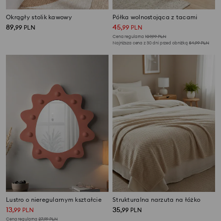
Okrągły stolik kawowy
Półka wolnostojąca z tacami
89
45
,
99
PLN
,
99
PLN
Cena regularna
109,99
PLN
Najniższa cena z 30 dni przed obniżką
54,99
PLN
Lustro o nieregularnym kształcie
Strukturalna narzuta na łóżko
13
35
,
99
PLN
,
99
PLN
Cena regularna
27,99
PLN