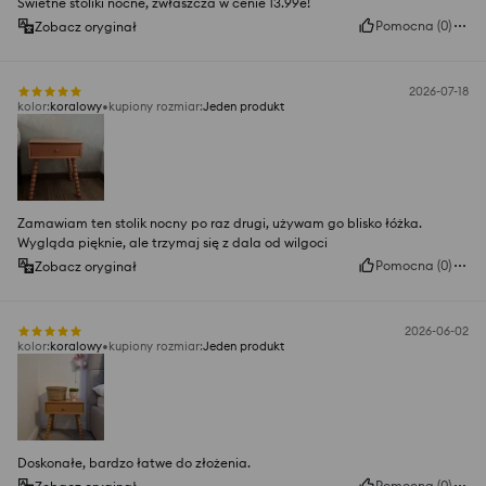
Świetne stoliki nocne, zwłaszcza w cenie 13.99e!
Pomocna
(
0
)
Zobacz oryginał
2026-07-18
kolor
:
koralowy
kupiony rozmiar
:
Jeden produkt
Zamawiam ten stolik nocny po raz drugi, używam go blisko łóżka.
Wygląda pięknie, ale trzymaj się z dala od wilgoci
Pomocna
(
0
)
Zobacz oryginał
2026-06-02
kolor
:
koralowy
kupiony rozmiar
:
Jeden produkt
Doskonałe, bardzo łatwe do złożenia.
Pomocna
(
0
)