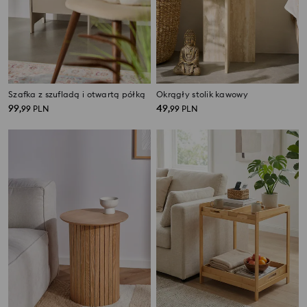
Szafka z szufladą i otwartą półką
Okrągły stolik kawowy
99
49
,
99
PLN
,
99
PLN