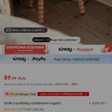
Zobacz zdjęcia z opinii
Kup ten zestaw
zdjęcia
1
/
4
89
,
99
PLN
-18%
Najniższa cena z 30 dni przed obniżką
109,99
PLN
+90 pkt
Sinsay Club
-20%
Z KODEM
OMNI20MORE
Stolik z szufladą z ozdobnymi nogami
4,7/5
(
68
)
BESTSELLER
TYLKO ONLINE