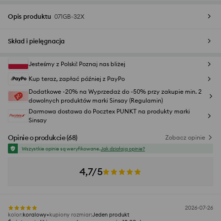
Opis produktu
071GB-32X
Skład i pielęgnacja
Jesteśmy z Polski! Poznaj nas bliżej
Kup teraz, zapłać później z PayPo
Dodatkowe -20% na Wyprzedaż do -50% przy zakupie min. 2
dowolnych produktów marki Sinsay (Regulamin)
Darmowa dostawa do Pocztex PUNKT na produkty marki
Sinsay
Opinie o produkcie
(
68
)
Zobacz opinie
Wszystkie opinie są weryfikowane.
Jak działają opinie?
4,7/5
2026-07-26
kolor
:
koralowy
kupiony rozmiar
:
Jeden produkt