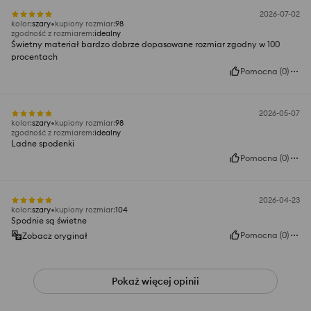
2026-07-02
kolor
:
szary
kupiony rozmiar
:
98
zgodność z rozmiarem
:
idealny
Świetny materiał bardzo dobrze dopasowane rozmiar zgodny w 100
procentach
Pomocna
(
0
)
2026-05-07
kolor
:
szary
kupiony rozmiar
:
98
zgodność z rozmiarem
:
idealny
Ladne spodenki
Pomocna
(
0
)
2026-04-23
kolor
:
szary
kupiony rozmiar
:
104
Spodnie są świetne
Pomocna
(
0
)
Zobacz oryginał
Pokaż więcej opinii