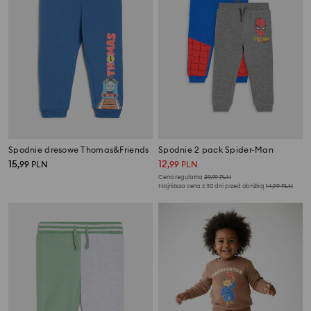
Spodnie dresowe Thomas&Friends
Spodnie 2 pack Spider-Man
15
12
,
99
PLN
,
99
PLN
Cena regularna
29,99
PLN
Najniższa cena z 30 dni przed obniżką
14,99
PLN