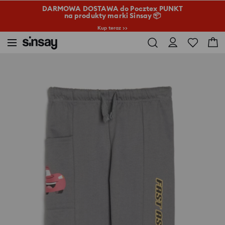
DARMOWA DOSTAWA do Pocztex PUNKT
na produkty marki Sinsay 📦
Kup teraz >>