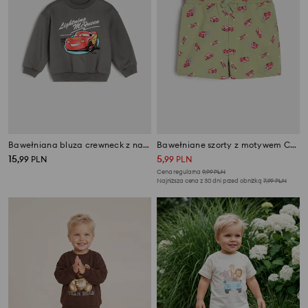
Bawełniana bluza crewneck z nadrukiem Cars
Bawełniane szorty z motywem Cars
15
5
,
99
PLN
,
99
PLN
Cena regularna
9,99
PLN
Najniższa cena z 30 dni przed obniżką
7,99
PLN