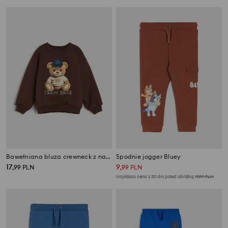
Bawełniana bluza crewneck z nadrukiem misia
Spodnie jogger Bluey
17
9
,
99
PLN
,
99
PLN
Najniższa cena z 30 dni przed obniżką
19,99
PLN