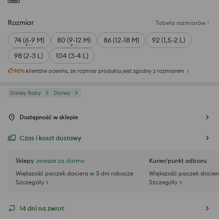
Rozmiar
Tabela rozmiarów
74 (6-9 M)
80 (9-12 M)
86 (12-18 M)
92 (1,5-2 L)
98 (2-3 L)
104 (3-4 L)
96
%
klientów oceniło, że rozmiar produktu jest zgodny z rozmiarem
Disney Baby
Disney
Dostępność w sklepie
Czas i koszt dostawy
Sklepy
zawsze za darmo
Kurier/punkt odbioru
Większość paczek dociera w 3 dni robocze
Większość paczek docier
Szczegóły >
Szczegóły >
14 dni na zwrot