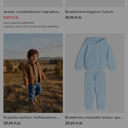
Jeansy z podwijanymi nogawkami Cars
Bawełniane legginsy 2 pack
9
19
,
99
PLN
,
99
PLN
Cena regularna
25,99
PLN
Najniższa cena z 30 dni przed obniżką
13,99
PLN
Puszysta kurtka z haftowanymi misiami
Bawełniany komplet: bluza i spodnie
39
29
,
99
PLN
,
99
PLN