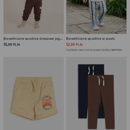
Bawełniane spodnie dresowe jogger z motywem misia
Bawełniane spodnie w paski
15
12
,
99
PLN
,
99
PLN
Najniższa cena z 30 dni przed obniżką
15,99
PLN