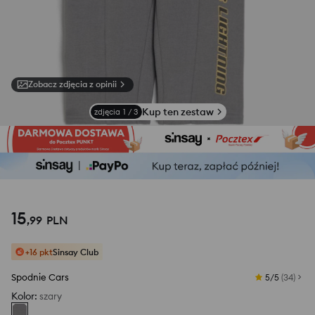
Zobacz zdjęcia z opinii
Kup ten zestaw
zdjęcia
1
/
3
15
,
99
PLN
+16 pkt
Sinsay Club
Spodnie Cars
5/5
(
34
)
Kolor
:
szary