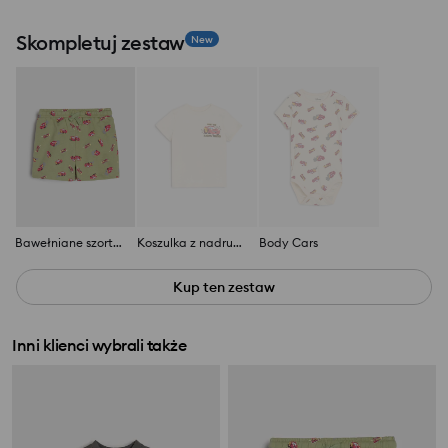
Skompletuj zestaw
New
Bawełniane szorty z motywem Cars
Koszulka z nadrukiem na plecach Cars
Body Cars
Kup ten zestaw
Inni klienci wybrali także