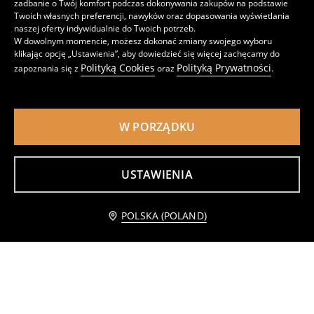
zadbanie o Twój komfort podczas dokonywania zakupów na podstawie
Twoich własnych preferencji, nawyków oraz dopasowania wyświetlania
naszej oferty indywidualnie do Twoich potrzeb.
Spodnie dresowe 2 pack Mickey Mouse
Spodnie 2 pack
W dowolnym momencie, możesz dokonać zmiany swojego wyboru
11
25
,
99
PLN
,
99
PLN
klikając opcję „Ustawienia”, aby dowiedzieć się więcej zachęcamy do
Cena regularna
29,99
PLN
Polityką Cookies
Polityką Prywatności
zapoznania się z
oraz
.
Najniższa cena z 30 dni przed obniżką
14,99
PLN
W PORZĄDKU
USTAWIENIA
Dodaj do koszyka
POLSKA (POLAND)
15,99 PLN
Spodnie dresowe PAW Patrol
Spodnie jogger 3 pack
8
35
,
99
PLN
,
99
PLN