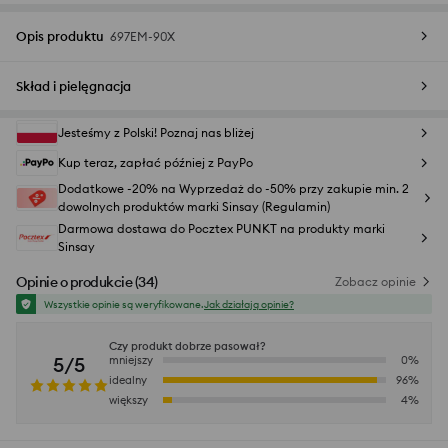
Opis produktu
697EM-90X
Skład i pielęgnacja
Jesteśmy z Polski! Poznaj nas bliżej
Kup teraz, zapłać później z PayPo
Dodatkowe -20% na Wyprzedaż do -50% przy zakupie min. 2
dowolnych produktów marki Sinsay (Regulamin)
Darmowa dostawa do Pocztex PUNKT na produkty marki
Sinsay
Opinie o produkcie
(
34
)
Zobacz opinie
Wszystkie opinie są weryfikowane.
Jak działają opinie?
Czy produkt dobrze pasował?
5/5
mniejszy
0
%
idealny
96
%
większy
4
%