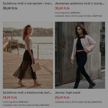
Spódnica midi z rozcięciem i marszczeniem
Jeansowa spódnica midi z rozcięciami
35
35
,
99
PLN
,
99
PLN
Cena regularna
69,99
PLN
Najniższa cena z 30 dni przed obniżką
45,99
PLN
Spódnica midi z elastycznej siateczki
Jeansy high waist
14
25
,
99
PLN
,
99
PLN
Cena regularna
39,99
PLN
Najniższa cena z 30 dni przed obniżką
35,99
PLN
Najniższa cena z 30 dni przed obniżką
19,99
PLN