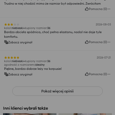
Trudno w niej chodzić mimo że rozmiar był odpowiedni. Zwróciłam
Pomocna
(
0
)
2026-08-03
kolor
:
niebieski
kupiony rozmiar
:
36
Bardzo obcisła spódnica, choć pełna elastanu, nadal nie daje tyle
komfortu.
Pomocna
(
0
)
Zobacz oryginał
2026-07-21
kolor
:
niebieski
kupiony rozmiar
:
36
zgodność z rozmiarem
:
idealny
Piękne, bardzo dobrze leży na korpusie!
Pomocna
(
0
)
Zobacz oryginał
Pokaż więcej opinii
Inni klienci wybrali także