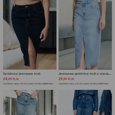
Spódnica jeansowa midi
Jeansowa spódnica midi z rozcięciem
24
29
,
99
PLN
,
99
PLN
Najniższa cena z 30 dni przed obniżką
33,99
PLN
Najniższa cena z 30 dni przed obniżką
39,99
PLN