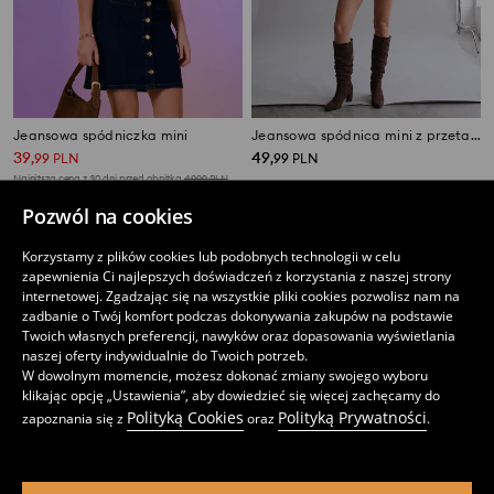
Jeansowa spódniczka mini
Jeansowa spódnica mini z przetarciami
39
49
,
99
PLN
,
99
PLN
Najniższa cena z 30 dni przed obniżką
49,99
PLN
Pozwól na cookies
Korzystamy z plików cookies lub podobnych technologii w celu
zapewnienia Ci najlepszych doświadczeń z korzystania z naszej strony
internetowej. Zgadzając się na wszystkie pliki cookies pozwolisz nam na
zadbanie o Twój komfort podczas dokonywania zakupów na podstawie
Twoich własnych preferencji, nawyków oraz dopasowania wyświetlania
naszej oferty indywidualnie do Twoich potrzeb.
W dowolnym momencie, możesz dokonać zmiany swojego wyboru
klikając opcję „Ustawienia”, aby dowiedzieć się więcej zachęcamy do
Polityką Cookies
Polityką Prywatności
zapoznania się z
oraz
.