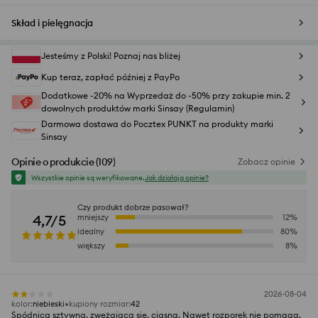
Skład i pielęgnacja
Jesteśmy z Polski! Poznaj nas bliżej
Kup teraz, zapłać później z PayPo
Dodatkowe -20% na Wyprzedaż do -50% przy zakupie min. 2
dowolnych produktów marki Sinsay (Regulamin)
Darmowa dostawa do Pocztex PUNKT na produkty marki
Sinsay
Opinie o produkcie
(
109
)
Zobacz opinie
Wszystkie opinie są weryfikowane.
Jak działają opinie?
Czy produkt dobrze pasował?
4,7/5
mniejszy
12
%
idealny
80
%
większy
8
%
2026-08-04
kolor
:
niebieski
kupiony rozmiar
:
42
Spódnica sztywna, zwężająca się, ciasna. Nawet rozporek nie pomaga.