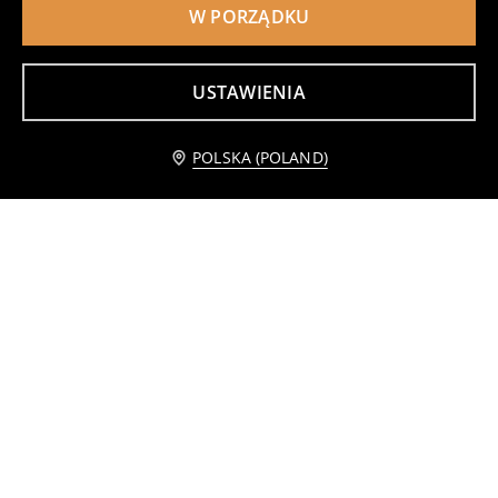
W PORZĄDKU
Jeansowa spódnica mini w serduszka
Spódnica jeansowa mini
35
29
,
99
PLN
,
99
PLN
Najniższa cena z 30 dni przed obniżką
59,99
PLN
USTAWIENIA
Powiadom mnie
POLSKA (POLAND)
Bawełniana koszulka z dekoltem V
Bawełniana koszulka basic
9
15
,
99
PLN
,
99
PLN