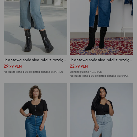
Jeansowa spódnica midi z rozcięciem
Jeansowa spódnica midi z rozcięciem
29
22
,
99
PLN
,
99
PLN
Najniższa cena z 30 dni przed obniżką
39,99
PLN
Cena regularna
49,99
PLN
Najniższa cena z 30 dni przed obniżką
33,99
PLN