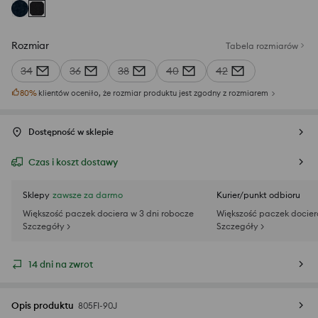
Rozmiar
Tabela rozmiarów
34
36
38
40
42
80
%
klientów oceniło, że rozmiar produktu jest zgodny z rozmiarem
Dostępność w sklepie
Czas i koszt dostawy
Sklepy
zawsze za darmo
Kurier/punkt odbioru
Większość paczek dociera w 3 dni robocze
Większość paczek docier
Szczegóły >
Szczegóły >
14 dni na zwrot
Opis produktu
805FI-90J