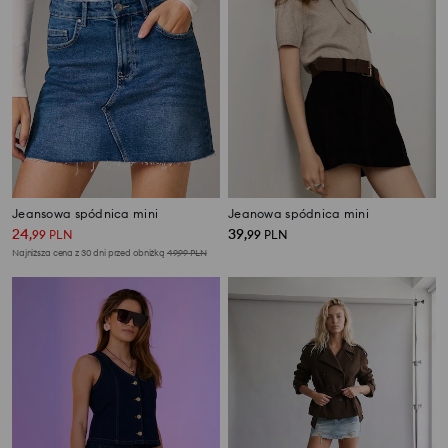
Jeansowa spódnica mini
Jeanowa spódnica mini
24
39
,
99
PLN
,
99
PLN
Najniższa cena z 30 dni przed obniżką
49,99
PLN