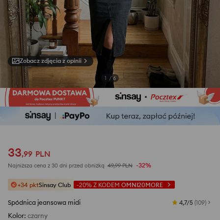
Zobacz zdjęcia z opinii
1
/
6
33
,
99
PLN
-32%
Najniższa cena z 30 dni przed obniżką
49,99
PLN
+34 pkt
Sinsay Club
-20%
Z KODEM
OMNI20MORE
Spódnica jeansowa midi
4,7/5
(
109
)
Kolor
:
czarny