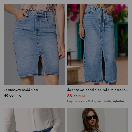
Jeansowa spódnica
Jeansowa spódnica midi z paskiem
49
33
,
99
PLN
,
99
PLN
Najniższa cena z 30 dni przed obniżką
69,99
PLN