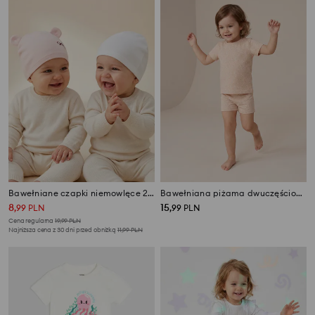
Bawełniane czapki niemowlęce 2 pack
Bawełniana piżama dwuczęściowa z motywem kwiatowym
8
15
,
99
PLN
,
99
PLN
Cena regularna
19,99
PLN
Najniższa cena z 30 dni przed obniżką
11,99
PLN