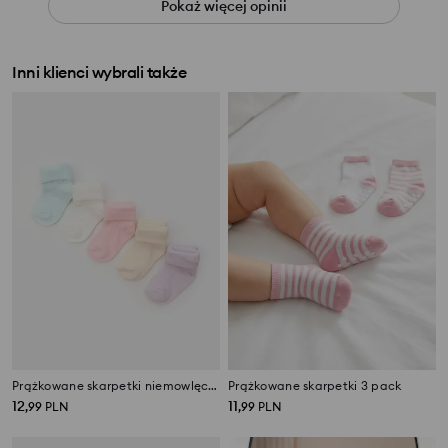
Pokaż więcej opinii
Inni klienci wybrali także
Prążkowane skarpetki niemowlęce 5 pack
Prążkowane skarpetki 3 pack
12
11
,
99
PLN
,
99
PLN