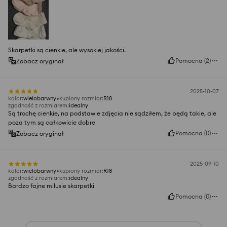
Skarpetki są cienkie, ale wysokiej jakości.
Pomocna
(
2
)
Zobacz oryginał
2025-10-07
kolor
:
wielobarwny
kupiony rozmiar
:
R18
zgodność z rozmiarem
:
idealny
Są trochę cienkie, na podstawie zdjęcia nie sądziłem, że będą takie, ale
poza tym są całkowicie dobre
Pomocna
(
0
)
Zobacz oryginał
2025-09-10
kolor
:
wielobarwny
kupiony rozmiar
:
R18
zgodność z rozmiarem
:
idealny
Bardzo fajne milusie skarpetki
Pomocna
(
0
)