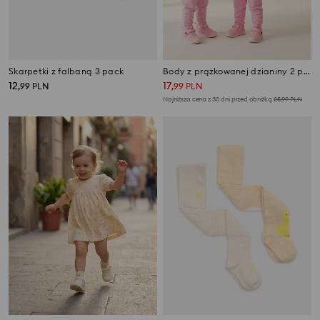
Skarpetki z falbaną 3 pack
Body z prążkowanej dzianiny 2 pack
12
17
,
99
PLN
,
99
PLN
Najniższa cena z 30 dni przed obniżką
25,99
PLN