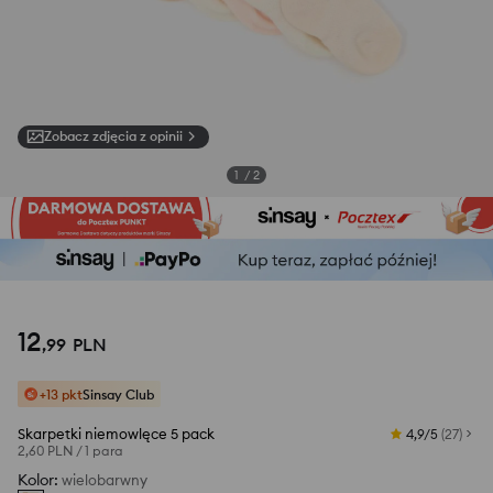
Zobacz zdjęcia z opinii
1
/
2
12
,
99
PLN
+13 pkt
Sinsay Club
Skarpetki niemowlęce 5 pack
4,9/5
(
27
)
2,60 PLN
/
1 para
Kolor
:
wielobarwny