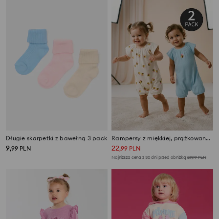
Długie skarpetki z bawełną 3 pack
Rampersy z miękkiej, prążkowanej dzianiny 2 pack
9
22
,
99
PLN
,
99
PLN
Najniższa cena z 30 dni przed obniżką
29,99
PLN