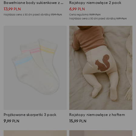
Bawełniane body sukienkowe z motywem cytryn
Rajstopy niemowlęce 2 pack
13
6
,
99
PLN
,
99
PLN
Najniższa cena z 30 dni przed obniżką
17,99
PLN
Cena regularna
19,99
PLN
Najniższa cena z 30 dni przed obniżką
9,99
PLN
Prążkowane skarpetki 3 pack
Rajstopy niemowlęce z haftem
9
15
,
99
PLN
,
99
PLN