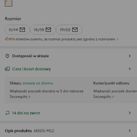
Rozmiar
0/14
15/18
19/22
95
%
klientów oceniło, że rozmiar produktu jest zgodny z rozmiarem
Dostępność w sklepie
Czas i koszt dostawy
Sklepy
zawsze za darmo
Kurier/punkt odbioru
Większość paczek dociera w 3 dni robocze
Większość paczek docier
Szczegóły >
Szczegóły >
14 dni na zwrot
Opis produktu
685DS-MLC