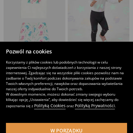
Pozwól na cookies
Piżama dwuczęściowa
Prążkowane body z ozdobnymi falbanami
Korzystamy z plików cookies lub podobnych technologii w celu
6
12
,
99
PLN
,
99
PLN
zapewnienia Ci najlepszych doświadczeń z korzystania z naszej strony
Cena regularna
9,99
PLN
internetowej. Zgadzając się na wszystkie pliki cookies pozwolisz nam na
Najniższa cena z 30 dni przed obniżką
7,99
PLN
zadbanie o Twój komfort podczas dokonywania zakupów na podstawie
Twoich własnych preferencji, nawyków oraz dopasowania wyświetlania
naszej oferty indywidualnie do Twoich potrzeb.
W dowolnym momencie, możesz dokonać zmiany swojego wyboru
klikając opcję „Ustawienia”, aby dowiedzieć się więcej zachęcamy do
Polityką Cookies
Polityką Prywatności
zapoznania się z
oraz
.
W PORZĄDKU