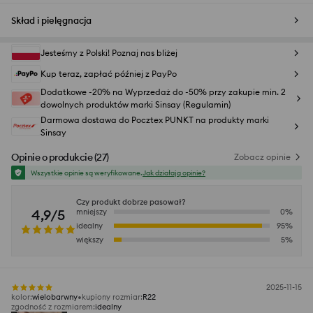
Skład i pielęgnacja
Jesteśmy z Polski! Poznaj nas bliżej
Kup teraz, zapłać później z PayPo
Dodatkowe -20% na Wyprzedaż do -50% przy zakupie min. 2
dowolnych produktów marki Sinsay (Regulamin)
Darmowa dostawa do Pocztex PUNKT na produkty marki
Sinsay
Opinie o produkcie
(
27
)
Zobacz opinie
Wszystkie opinie są weryfikowane.
Jak działają opinie?
Czy produkt dobrze pasował?
4,9/5
mniejszy
0
%
idealny
95
%
większy
5
%
2025-11-15
kolor
:
wielobarwny
kupiony rozmiar
:
R22
zgodność z rozmiarem
:
idealny