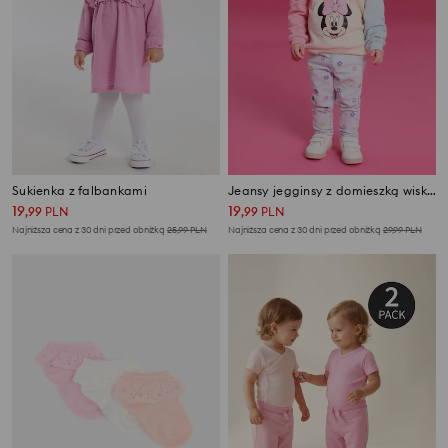
Sukienka z falbankami
Jeansy jegginsy z domieszką wiskozy
19
19
,
99
PLN
,
99
PLN
Najniższa cena z 30 dni przed obniżką
25,99
PLN
Najniższa cena z 30 dni przed obniżką
29,99
PLN