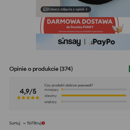
Zobacz zdjęcia z opinii
Opinie o produkcie
(
374
)
Czy produkt dobrze pasował?
4,9/5
mniejszy
idealny
większy
Sortuj
Filtruj
1