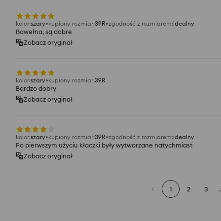
kolor
:
szary
kupiony rozmiar
:
39R
zgodność z rozmiarem
:
idealny
Bawełna, są dobre
Zobacz oryginał
kolor
:
szary
kupiony rozmiar
:
39R
Bardzo dobry
Zobacz oryginał
kolor
:
szary
kupiony rozmiar
:
39R
zgodność z rozmiarem
:
idealny
Po pierwszym użyciu kłaczki były wytwarzane natychmiast
Zobacz oryginał
1
2
3
.