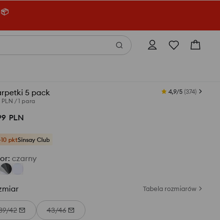
 📦
rpetki 5 pack
4,9/5
(
374
)
0 PLN
/
1 para
99
PLN
+10 pkt
Sinsay Club
or
:
czarny
zmiar
Tabela rozmiarów
39/42
43/46