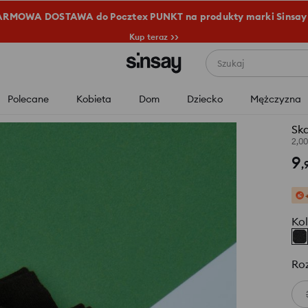
RMOWA DOSTAWA do Pocztex PUNKT na produkty marki Sinsay
Kup teraz >>
Szukaj
Polecane
Kobieta
Dom
Dziecko
Mężczyzna
Ska
2,0
9
,
Kol
Ro