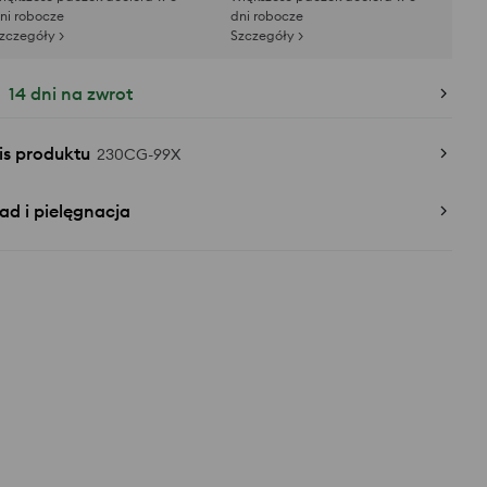
ni robocze
dni robocze
zczegóły >
Szczegóły >
14 dni na zwrot
is produktu
230CG-99X
ad i pielęgnacja