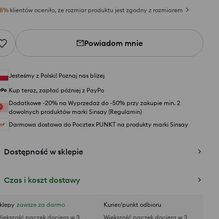
8
%
klientów oceniło, że rozmiar produktu jest zgodny z rozmiarem
Powiadom mnie
Jesteśmy z Polski! Poznaj nas bliżej
Kup teraz, zapłać później z PayPo
Dodatkowe -20% na Wyprzedaż do -50% przy zakupie min. 2
dowolnych produktów marki Sinsay (Regulamin)
Darmowa dostawa do Pocztex PUNKT na produkty marki Sinsay
Dostępność w sklepie
Czas i koszt dostawy
klepy
zawsze za darmo
Kurier/punkt odbioru
iększość paczek dociera w 3
Większość paczek dociera w 3