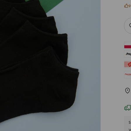
9
S
W