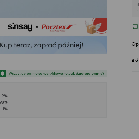
d
S
Op
Skł
Wszystkie opinie są weryfikowane.
Jak działają opinie?
2
%
98
%
1
%