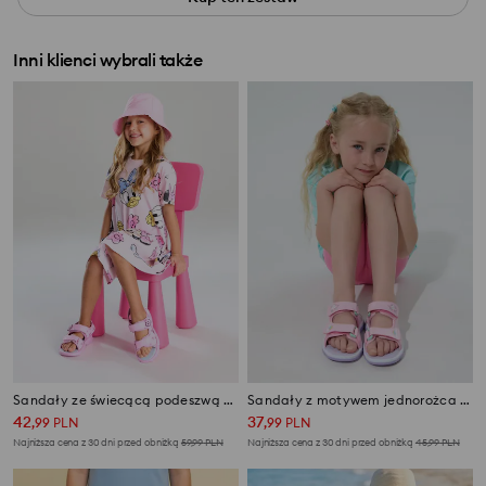
Inni klienci wybrali także
Sandały ze świecącą podeszwą LED Minnie Mouse
Sandały z motywem jednorożca i lampkami LED
42
37
,
99
PLN
,
99
PLN
Najniższa cena z 30 dni przed obniżką
59,99
PLN
Najniższa cena z 30 dni przed obniżką
45,99
PLN