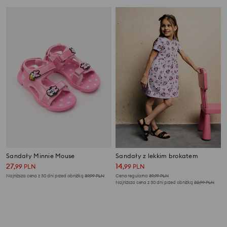
Sandały Minnie Mouse
Sandały z lekkim brokatem
27
14
,
99
PLN
,
99
PLN
Najniższa cena z 30 dni przed obniżką
39,99
PLN
Cena regularna
39,99
PLN
Najniższa cena z 30 dni przed obniżką
22,99
PLN