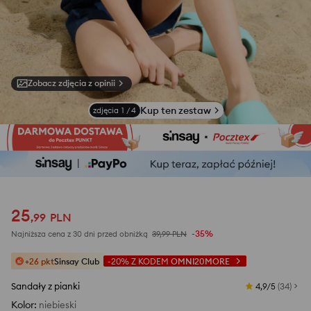
Zobacz zdjęcia z opinii
Kup ten zestaw
zdjęcia
1
/
4
25
,
99
PLN
-35%
Najniższa cena z 30 dni przed obniżką
39,99
PLN
+26 pkt
Sinsay Club
-20%
Z KODEM
OMNI20MORE
Sandały z pianki
4,9/5
(
34
)
Kolor
:
niebieski