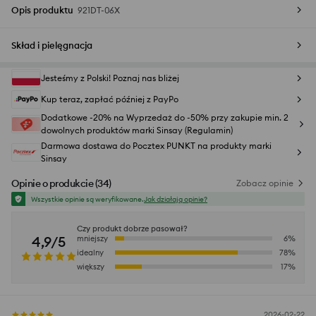
Opis produktu
921DT-06X
Skład i pielęgnacja
Jesteśmy z Polski! Poznaj nas bliżej
Kup teraz, zapłać później z PayPo
Dodatkowe -20% na Wyprzedaż do -50% przy zakupie min. 2
dowolnych produktów marki Sinsay (Regulamin)
Darmowa dostawa do Pocztex PUNKT na produkty marki
Sinsay
Opinie o produkcie
(
34
)
Zobacz opinie
Wszystkie opinie są weryfikowane.
Jak działają opinie?
Czy produkt dobrze pasował?
4,9/5
mniejszy
6
%
idealny
78
%
większy
17
%
2026-02-22