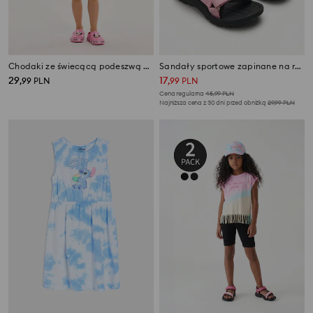
Chodaki ze świecącą podeszwą LED i aplikacją 3D Minnie Mouse
Sandały sportowe zapinane na rzep
29
17
,
99
PLN
,
99
PLN
Cena regularna
45,99
PLN
Najniższa cena z 30 dni przed obniżką
29,99
PLN