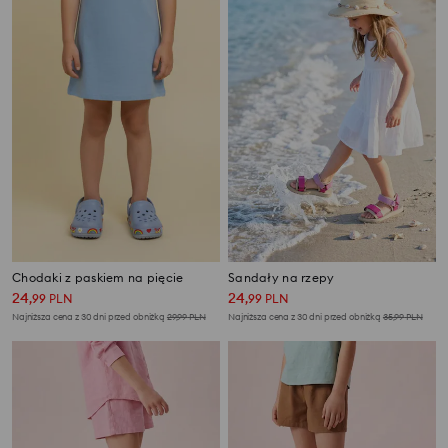
Chodaki z paskiem na pięcie
Sandały na rzepy
24
24
,
99
PLN
,
99
PLN
Najniższa cena z 30 dni przed obniżką
29,99
PLN
Najniższa cena z 30 dni przed obniżką
35,99
PLN