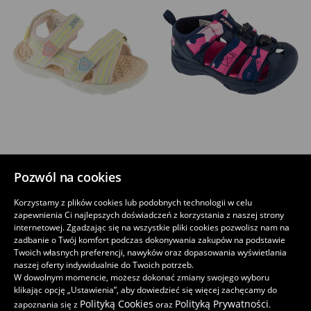
Dla dziewczynki sandały joma s.wave jr 26 swavjs
Dla dziewczynki sandały joma s.neo jr 26 sneojs
89
139
,
99
PLN
,
99
PLN
Pozwól na cookies
Korzystamy z plików cookies lub podobnych technologii w celu
zapewnienia Ci najlepszych doświadczeń z korzystania z naszej strony
internetowej. Zgadzając się na wszystkie pliki cookies pozwolisz nam na
zadbanie o Twój komfort podczas dokonywania zakupów na podstawie
Twoich własnych preferencji, nawyków oraz dopasowania wyświetlania
naszej oferty indywidualnie do Twoich potrzeb.
W dowolnym momencie, możesz dokonać zmiany swojego wyboru
klikając opcję „Ustawienia”, aby dowiedzieć się więcej zachęcamy do
Polityką Cookies
Polityką Prywatności
zapoznania się z
oraz
.