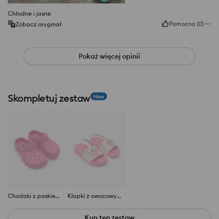
Chłodne i jasne
Pomocna
(
0
)
Zobacz oryginał
Pokaż więcej opinii
Skompletuj zestaw
New
Chodaki z paskiem na pięcie
Klapki z owocowym motywem 3d
Kup ten zestaw