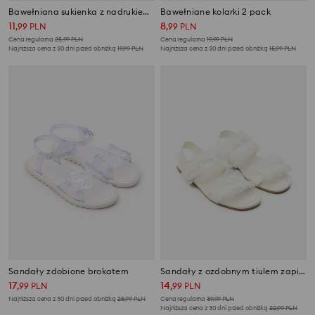
Bawełniana sukienka z nadrukiem Stitch
Bawełniane kolarki 2 pack
11
8
,
99
PLN
,
99
PLN
Cena regularna
25,99
PLN
Cena regularna
19,99
PLN
Najniższa cena z 30 dni przed obniżką
19,99
PLN
Najniższa cena z 30 dni przed obniżką
15,99
PLN
Sandały zdobione brokatem
Sandały z ozdobnym tiulem zapinane na rzep
17
14
,
99
PLN
,
99
PLN
Najniższa cena z 30 dni przed obniżką
25,99
PLN
Cena regularna
39,99
PLN
Najniższa cena z 30 dni przed obniżką
22,99
PLN