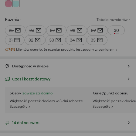
Rozmiar
Tabela rozmiarów
25
26
27
28
29
30
31
32
33
34
35
78
%
klientów oceniło, że rozmiar produktu jest zgodny z rozmiarem
Dostępność w sklepie
Czas i koszt dostawy
Sklepy
zawsze za darmo
Kurier/punkt odbioru
Większość paczek dociera w 3 dni robocze
Większość paczek docier
Szczegóły >
Szczegóły >
14 dni na zwrot