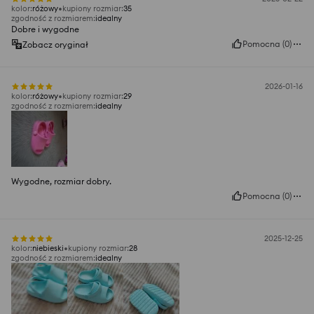
kolor
:
różowy
kupiony rozmiar
:
35
zgodność z rozmiarem
:
idealny
Dobre i wygodne
Pomocna
(
0
)
Zobacz oryginał
2026-01-16
kolor
:
różowy
kupiony rozmiar
:
29
zgodność z rozmiarem
:
idealny
Wygodne, rozmiar dobry.
Pomocna
(
0
)
2025-12-25
kolor
:
niebieski
kupiony rozmiar
:
28
zgodność z rozmiarem
:
idealny