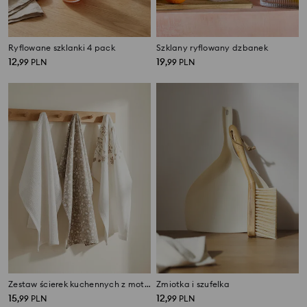
Ryflowane szklanki 4 pack
Szklany ryflowany dzbanek
12
19
,
99
PLN
,
99
PLN
Zestaw ścierek kuchennych z motywem kwiatowym 3 pack
Zmiotka i szufelka
15
12
,
99
PLN
,
99
PLN