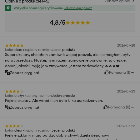
Opinie o produkcie
(
45
)
Zobacz opinie
Wszystkie opinie są weryfikowane.
Jak działają opinie?
4,8/5
2026-07-28
kolor
:
clear
kupiony rozmiar
:
Jeden produkt
Super okulary, chciałem zamówić więcej paczek, ale nie mogłem, były
na wyprzedaży. Następnym razem zamówię je ponownie, są ciężkie,
dobrej jakości, myję je w zmywarce, jestem zadowolony 🔥🔥🔥❤️
Pomocna
(
1
)
Zobacz oryginał
2026-07-23
kolor
:
biały
kupiony rozmiar
:
Jeden produkt
Piękne okulary. Ale wśród nich było kilka uszkodzonych.
Pomocna
(
0
)
Zobacz oryginał
2026-07-22
kolor
:
clear
kupiony rozmiar
:
Jeden produkt
Piękne szklanki mają bardzo dobry chwyt dzięki designowi