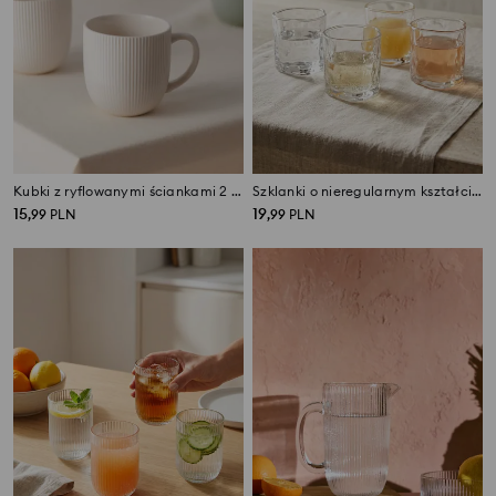
Kubki z ryflowanymi ściankami 2 pack
Szklanki o nieregularnym kształcie 4 pack
15
19
,
99
PLN
,
99
PLN