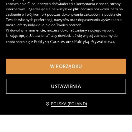
zapewnienia Ci najlepszych doświadczeń z korzystania z naszej strony
internetowej. Zgadzając się na wszystkie pliki cookies pozwolisz nam na
zadbanie o Twój komfort podczas dokonywania zakupów na podstawie
Twoich własnych preferencji, nawyków oraz dopasowania wyświetlania
naszej oferty indywidualnie do Twoich potrzeb.
W dowolnym momencie, możesz dokonać zmiany swojego wyboru
Szklanki z tłoczonym wzorem 4 pack
Ryflowane szklanki 4 pack
klikając opcję „Ustawienia”, aby dowiedzieć się więcej zachęcamy do
15
15
,
99
PLN
,
99
PLN
Polityką Cookies
Polityką Prywatności
zapoznania się z
oraz
.
W PORZĄDKU
USTAWIENIA
Powiadom mnie
POLSKA (POLAND)