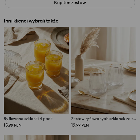
Kup ten zestaw
Inni klienci wybrali także
Ryflowane szklanki 4 pack
Zestaw ryflowanych szklanek ze złotą obwódką 2 pack
15
19
,
99
PLN
,
99
PLN