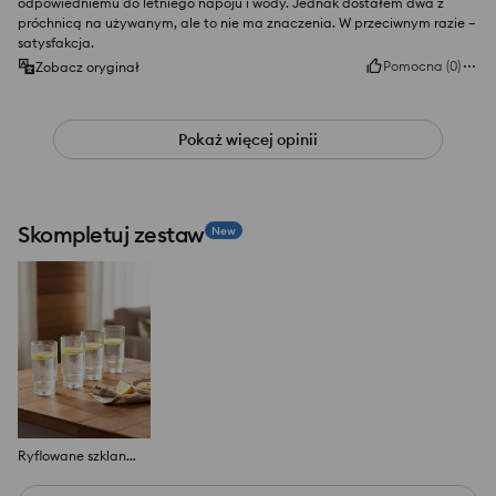
odpowiedniemu do letniego napoju i wody. Jednak dostałem dwa z
próchnicą na używanym, ale to nie ma znaczenia. W przeciwnym razie –
satysfakcja.
Pomocna
(
0
)
Zobacz oryginał
Pokaż więcej opinii
Skompletuj zestaw
New
Ryflowane szklanki 4 pack