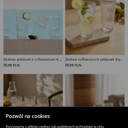
Zestaw szklanek z ryflowaniem 4 pack
Zestaw ryflowanych szklanek 4 pack
19
19
,
99
PLN
,
99
PLN
Pozwól na cookies
Korzystamy z plików cookies lub podobnych technologii w celu