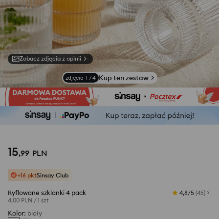
Zobacz zdjęcia z opinii
Kup ten zestaw
zdjęcia
1
/
4
15
,
99
PLN
+16 pkt
Sinsay Club
Ryflowane szklanki 4 pack
4,8/5
(
45
)
4,00 PLN
/
1 szt
Kolor
:
biały