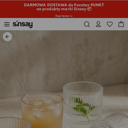
DARMOWA DOSTAWA do Pocztex PUNKT
na produkty marki Sinsay 📦
Kup teraz >>