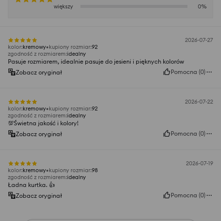
większy
0
%
2026-07-27
kolor
:
kremowy
kupiony rozmiar
:
92
zgodność z rozmiarem
:
idealny
Pasuje rozmiarem, idealnie pasuje do jesieni i pięknych kolorów
Pomocna
(
0
)
Zobacz oryginał
2026-07-22
kolor
:
kremowy
kupiony rozmiar
:
92
zgodność z rozmiarem
:
idealny
💯Świetna jakość i kolory!
Pomocna
(
0
)
Zobacz oryginał
2026-07-19
kolor
:
kremowy
kupiony rozmiar
:
98
zgodność z rozmiarem
:
idealny
Ładna kurtka. 👍️
Pomocna
(
0
)
Zobacz oryginał