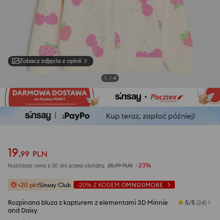
Zobacz zdjęcia z opinii
1
/
4
19
,
99
PLN
-23%
Najniższa cena z 30 dni przed obniżką
25,99
PLN
+20 pkt
Sinsay Club
-20%
Z KODEM
OMNI20MORE
Rozpinana bluza z kapturem z elementami 3D Minnie
5/5
(
24
)
and Daisy