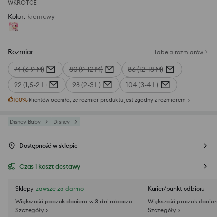
WKRÓTCE
Kolor
:
kremowy
Rozmiar
Tabela rozmiarów
74 (6-9 M)
80 (9-12 M)
86 (12-18 M)
92 (1,5-2 L)
98 (2-3 L)
104 (3-4 L)
100
%
klientów oceniło, że rozmiar produktu jest zgodny z rozmiarem
Disney Baby
Disney
Dostępność w sklepie
Czas i koszt dostawy
Sklepy
zawsze za darmo
Kurier/punkt odbioru
Większość paczek dociera w 3 dni robocze
Większość paczek docier
Szczegóły >
Szczegóły >