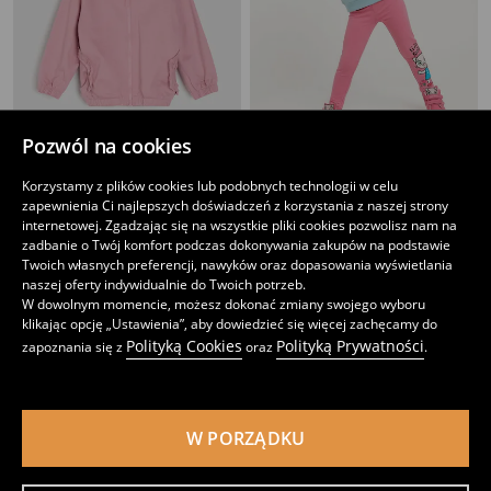
Pozwól na cookies
Rozpinana bluza z kapturem z elementami 3D
Bluza crewneck z nadrukiem Kicia Kocia
Korzystamy z plików cookies lub podobnych technologii w celu
25
11
,
99
PLN
,
99
PLN
zapewnienia Ci najlepszych doświadczeń z korzystania z naszej strony
Najniższa cena z 30 dni przed obniżką
15,99
PLN
internetowej. Zgadzając się na wszystkie pliki cookies pozwolisz nam na
zadbanie o Twój komfort podczas dokonywania zakupów na podstawie
Twoich własnych preferencji, nawyków oraz dopasowania wyświetlania
naszej oferty indywidualnie do Twoich potrzeb.
W dowolnym momencie, możesz dokonać zmiany swojego wyboru
klikając opcję „Ustawienia”, aby dowiedzieć się więcej zachęcamy do
Polityką Cookies
Polityką Prywatności
zapoznania się z
oraz
.
W PORZĄDKU