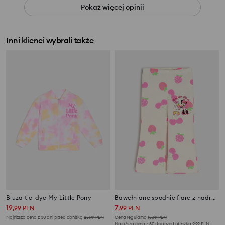
Pokaż więcej opinii
Inni klienci wybrali także
Bluza tie-dye My Little Pony
Bawełniane spodnie flare z nadrukiem Minnie Mouse
19
7
,
99
PLN
,
99
PLN
Najniższa cena z 30 dni przed obniżką
25,99
PLN
Cena regularna
15,99
PLN
Najniższa cena z 30 dni przed obniżką
9,99
PLN