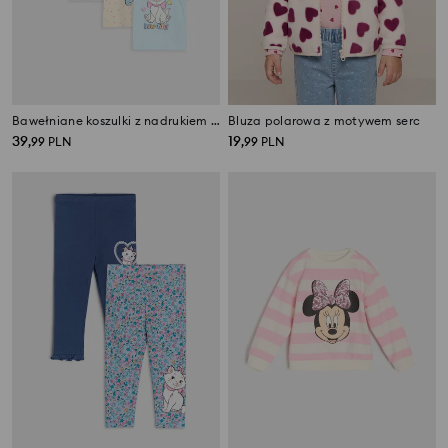
Bawełniane koszulki z nadrukiem 4 pack Disney
Bluza polarowa z motywem serc
39
19
,
99
PLN
,
99
PLN