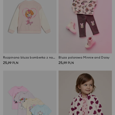
Rozpinana bluza bomberka z nadrukiem na plecach
Bluza polarowa Minnie and Daisy
25
25
,
99
PLN
,
99
PLN