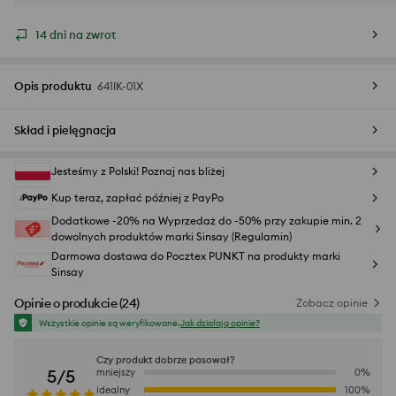
14 dni na zwrot
Opis produktu
641IK-01X
Skład i pielęgnacja
Jesteśmy z Polski! Poznaj nas bliżej
Kup teraz, zapłać później z PayPo
Dodatkowe -20% na Wyprzedaż do -50% przy zakupie min. 2
dowolnych produktów marki Sinsay (Regulamin)
Darmowa dostawa do Pocztex PUNKT na produkty marki
Sinsay
Opinie o produkcie
(
24
)
Zobacz opinie
Wszystkie opinie są weryfikowane.
Jak działają opinie?
Czy produkt dobrze pasował?
5/5
mniejszy
0
%
idealny
100
%