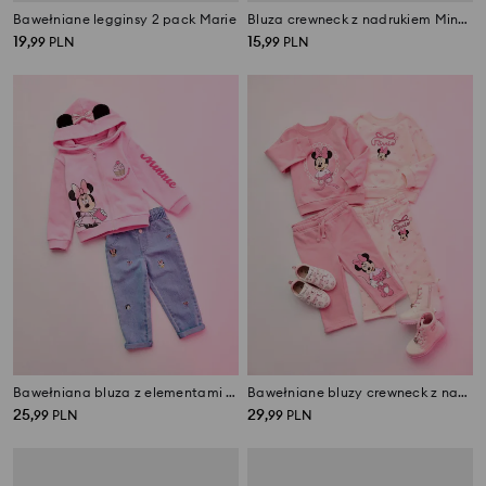
Bawełniane legginsy 2 pack Marie
Bluza crewneck z nadrukiem Minnie Mouse
19
15
,
99
PLN
,
99
PLN
Bawełniana bluza z elementami 3D i nadrukiem foliowym Minnie Mouse
Bawełniane bluzy crewneck z nadrukiem 2 pack Minnie Mouse
25
29
,
99
PLN
,
99
PLN