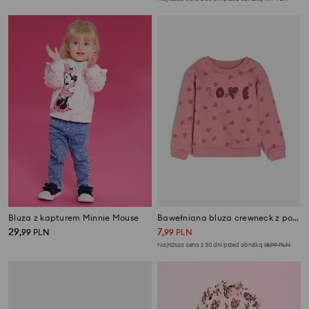
Bluza z kapturem Minnie Mouse
Bawełniana bluza crewneck z połyskującymi cekinami
29
7
,
99
PLN
,
99
PLN
Najniższa cena z 30 dni przed obniżką
15,99
PLN