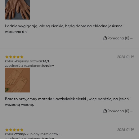
Ładnie wyglądają, ale są cienkie, będą dobre na chłodne jesienne i
wiosenne dni
Pomocna
(
0
)
2026-01-19
kolor
:
kupiony rozmiar
:
M/L
zgodność z rozmiarem
:
idealny
Bardzo przyjemny materiał, aczkolwiek cienki , więc bardziej na jesień i
wczesną wiosnę.
Pomocna
(
0
)
2026-01-19
kolor
:
czarny
kupiony rozmiar
:
M/L
zgodność z rozmiarem
:
idealny