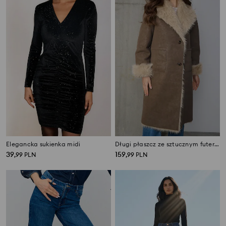
Elegancka sukienka midi
Długi płaszcz ze sztucznym futerkiem
39
159
,
99
PLN
,
99
PLN