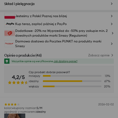
Skład i pielęgnacja
Jesteśmy z Polski! Poznaj nas bliżej
Kup teraz, zapłać później z PayPo
Dodatkowe -20% na Wyprzedaż do -50% przy zakupie min. 2
dowolnych produktów marki Sinsay (Regulamin)
Darmowa dostawa do Pocztex PUNKT na produkty marki
Sinsay
Opinie o produkcie
(
46
)
Zobacz opinie
Wszystkie opinie są weryfikowane.
Jak działają opinie?
Czy produkt dobrze pasował?
4,2/5
mniejszy
13
%
idealny
67
%
większy
20
%
2026-02-02
kolor
:
kupiony rozmiar
:
S/M
zgodność z rozmiarem
:
idealny