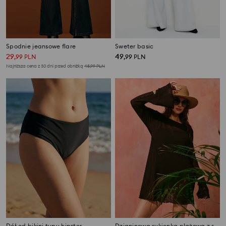
Spodnie jeansowe flare
Sweter basic
29
49
,
99
PLN
,
99
PLN
Najniższa cena z 30 dni przed obniżką
45,99
PLN
Dół od bikini typu hipster
Dzianinowa sukienka plażowa z szerokim rękawem