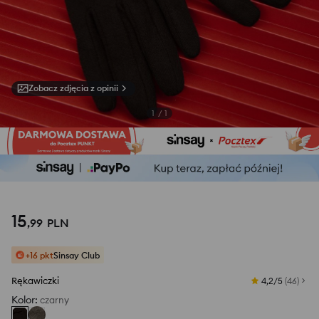
Zobacz zdjęcia z opinii
1
/
1
15
,
99
PLN
+16 pkt
Sinsay Club
Rękawiczki
4,2/5
(
46
)
Kolor
:
czarny