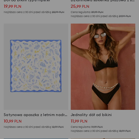
19
25
,
99
PLN
,
99
PLN
Najniższa cena z 30 dni przed obniżką
25,99
PLN
Cena regularna
39,99
PLN
Najniższa cena z 30 dni przed obniżką
29,99
PLN
Satynowa apaszka z letnim nadrukiem
Jednolity dół od bikini
10
11
,
99
PLN
,
99
PLN
Najniższa cena z 30 dni przed obniżką
12,99
PLN
Cena regularna
19,99
PLN
Najniższa cena z 30 dni przed obniżką
13,99
PLN