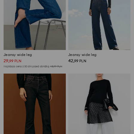
Jeansy wide leg
Jeansy wide leg
29
42
,
99
PLN
,
99
PLN
Najniższa cena z 30 dni przed obniżką
45,99
PLN