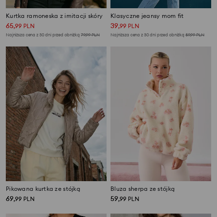
Kurtka ramoneska z imitacji skóry
Klasyczne jeansy mom fit
65
39
,
99
PLN
,
99
PLN
Najniższa cena z 30 dni przed obniżką
79,99
PLN
Najniższa cena z 30 dni przed obniżką
59,99
PLN
Pikowana kurtka ze stójką
Bluza sherpa ze stójką
69
59
,
99
PLN
,
99
PLN