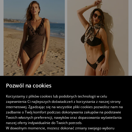
Pozwól na cookies
Strój kąpielowy jednoczęściowy
Dół od bikini z kwiatem 3D
49
17
,
99
PLN
,
99
PLN
Korzystamy z plików cookies lub podobnych technologii w celu
Najniższa cena z 30 dni przed obniżką
59,99
PLN
Najniższa cena z 30 dni przed obniżką
25,99
PLN
zapewnienia Ci najlepszych doświadczeń z korzystania z naszej strony
internetowej. Zgadzając się na wszystkie pliki cookies pozwolisz nam na
zadbanie o Twój komfort podczas dokonywania zakupów na podstawie
Twoich własnych preferencji, nawyków oraz dopasowania wyświetlania
naszej oferty indywidualnie do Twoich potrzeb.
W dowolnym momencie, możesz dokonać zmiany swojego wyboru