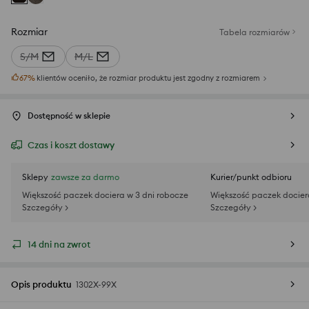
Rozmiar
Tabela rozmiarów
S/M
M/L
67
%
klientów oceniło, że rozmiar produktu jest zgodny z rozmiarem
Dostępność w sklepie
Czas i koszt dostawy
Sklepy
zawsze za darmo
Kurier/punkt odbioru
Większość paczek dociera w 3 dni robocze
Większość paczek docier
Szczegóły >
Szczegóły >
14 dni na zwrot
Opis produktu
1302X-99X