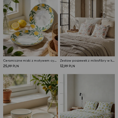
Ceramiczne miski z motywem cytryn 2 pack
Zestaw poszewek z mikrofibry w kwiaty 2 pack
25
12
,
99
PLN
,
99
PLN