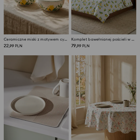
Ceramiczne miski z motywem cytryn 2 pack
Komplet bawełnianej pościeli w cytryny
22
79
,
99
PLN
,
99
PLN