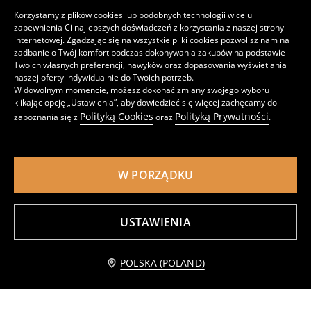
Korzystamy z plików cookies lub podobnych technologii w celu
zapewnienia Ci najlepszych doświadczeń z korzystania z naszej strony
internetowej. Zgadzając się na wszystkie pliki cookies pozwolisz nam na
zadbanie o Twój komfort podczas dokonywania zakupów na podstawie
Twoich własnych preferencji, nawyków oraz dopasowania wyświetlania
Ceramiczna miska z nadrukiem cytryny
Ceramiczne talerze z motywem cytryn 2 pack
naszej oferty indywidualnie do Twoich potrzeb.
15
15
,
99
PLN
,
99
PLN
W dowolnym momencie, możesz dokonać zmiany swojego wyboru
klikając opcję „Ustawienia”, aby dowiedzieć się więcej zachęcamy do
Polityką Cookies
Polityką Prywatności
zapoznania się z
oraz
.
W PORZĄDKU
USTAWIENIA
Powiadom mnie
POLSKA (POLAND)
Ceramiczna miska
Ceramiczne talerze z napisem 2 pack