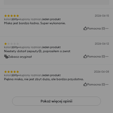
2026-06-15
kolor
:
żółty
kupiony rozmiar
:
Jeden produkt
Miska jest bardzo ładna. Super wykonanie.
Pomocna
(
0
)
2026-06-12
kolor
:
żółty
kupiony rozmiar
:
Jeden produkt
Niestety dotarł zepsuty😢, poprosiłem o zwrot
Pomocna
(
0
)
Zobacz oryginał
2026-06-08
kolor
:
żółty
kupiony rozmiar
:
Jeden produkt
Piękna miska, nie jest zbyt duża, ale bardzo przydatna.
Pomocna
(
0
)
Pokaż więcej opinii