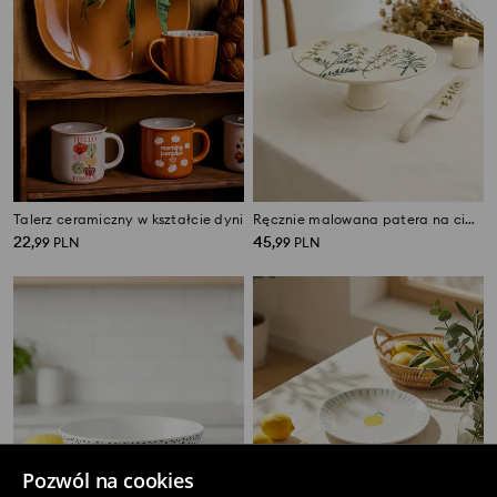
Talerz ceramiczny w kształcie dyni
Ręcznie malowana patera na ciasto z łopatką i efektem popękanego szkliwa
22
45
,
99
PLN
,
99
PLN
Pozwól na cookies