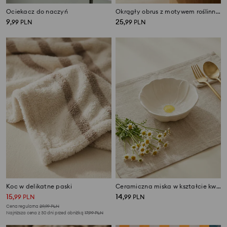
Ociekacz do naczyń
Okrągły obrus z motywem roślinnym
9
25
,
99
PLN
,
99
PLN
Koc w delikatne paski
Ceramiczna miska w kształcie kwiata
15
14
,
99
PLN
,
99
PLN
Cena regularna
29,99
PLN
Najniższa cena z 30 dni przed obniżką
17,99
PLN