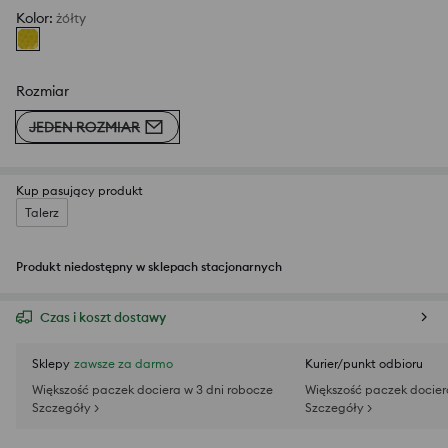
Kolor
:
żółty
Rozmiar
JEDEN ROZMIAR
Kup pasujący produkt
Talerz
Produkt niedostępny w sklepach stacjonarnych
Czas i koszt dostawy
Sklepy
zawsze za darmo
Kurier/punkt odbioru
Większość paczek dociera w 3 dni robocze
Większość paczek docier
Szczegóły >
Szczegóły >