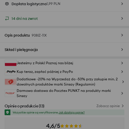
Dopłata logistyczna
1,99 PLN
14 dni na zwrot
Opis produktu
908IZ-11X
Skład i pielęgnacja
Jesteśmy z Polski! Poznaj nas bliżej
Kup teraz, zapłać później z PayPo
Dodatkowe -20% na Wyprzedaż do -50% przy zakupie min. 2
dowolnych produktów marki Sinsay (Regulamin)
Darmowa dostawa do Pocztex PUNKT na produkty marki
Sinsay
Opinie o produkcie
(
13
)
Zobacz opinie
Wszystkie opinie są weryfikowane.
Jak działają opinie?
4,6/5