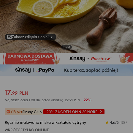
Zobacz zdjęcia z opinii
1
/
4
17
,
99
PLN
-22%
Najniższa cena z 30 dni przed obniżką
22,99
PLN
+18 pkt
Sinsay Club
-20%
Z KODEM
OMNI20MORE
Ręcznie malowana miska w kształcie cytryny
4,6/5
(
13
)
WKRÓTCE
TYLKO ONLINE