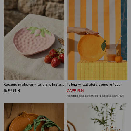
Ręcznie malowany talerz w kształcie truskawki
Talerz w kształcie pomarańczy
15
27
,
99
PLN
,
99
PLN
Najniższa cena z 30 dni przed obniżką
32,99
PLN