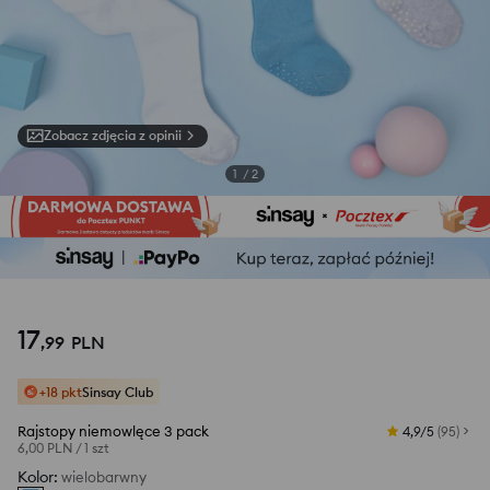
Zobacz zdjęcia z opinii
1
/
2
17
,
99
PLN
+18 pkt
Sinsay Club
Rajstopy niemowlęce 3 pack
4,9/5
(
95
)
6,00 PLN
/
1 szt
Kolor
:
wielobarwny