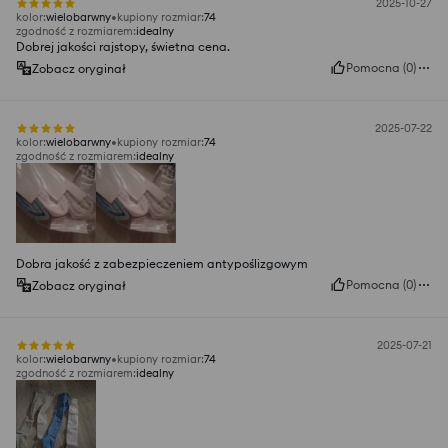
2025-10-27
kolor
:
wielobarwny
kupiony rozmiar
:
74
zgodność z rozmiarem
:
idealny
Dobrej jakości rajstopy, świetna cena.
Pomocna
(
0
)
Zobacz oryginał
2025-07-22
kolor
:
wielobarwny
kupiony rozmiar
:
74
zgodność z rozmiarem
:
idealny
Dobra jakość z zabezpieczeniem antypoślizgowym
Pomocna
(
0
)
Zobacz oryginał
2025-07-21
kolor
:
wielobarwny
kupiony rozmiar
:
74
zgodność z rozmiarem
:
idealny