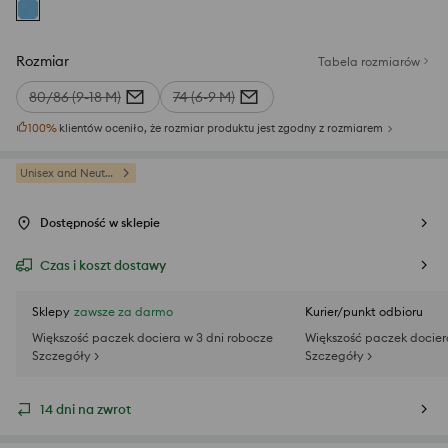
Rozmiar
Tabela rozmiarów
80/86 (9-18 M)
74 (6-9 M)
100
%
klientów oceniło, że rozmiar produktu jest zgodny z rozmiarem
Unisex and Neutral
Dostępność w sklepie
Czas i koszt dostawy
Sklepy
zawsze za darmo
Kurier/punkt odbioru
Większość paczek dociera w 3 dni robocze
Większość paczek docier
Szczegóły >
Szczegóły >
14 dni na zwrot