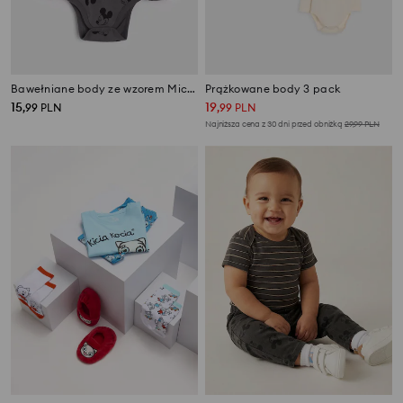
Bawełniane body ze wzorem Mickey Mouse
Prążkowane body 3 pack
15
19
,
99
PLN
,
99
PLN
Najniższa cena z 30 dni przed obniżką
29,99
PLN