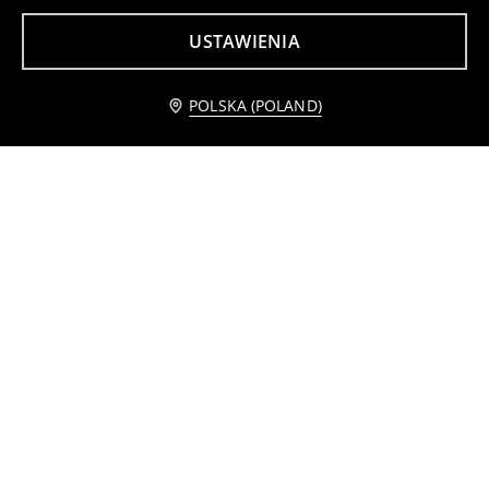
USTAWIENIA
Powiadom mnie
POLSKA (POLAND)
Legginsy 2 pack
Bawełniane body
19
15
,
99
PLN
,
99
PLN