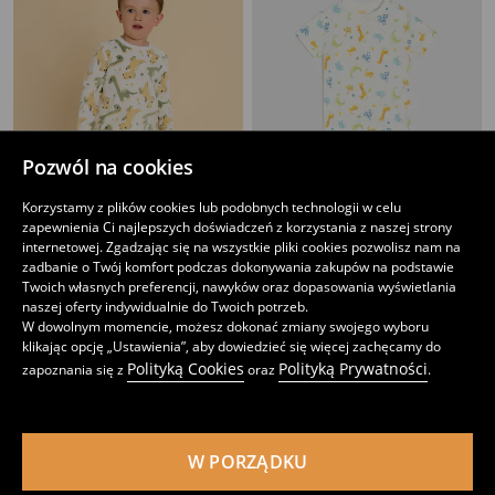
Pozwól na cookies
Korzystamy z plików cookies lub podobnych technologii w celu
zapewnienia Ci najlepszych doświadczeń z korzystania z naszej strony
internetowej. Zgadzając się na wszystkie pliki cookies pozwolisz nam na
zadbanie o Twój komfort podczas dokonywania zakupów na podstawie
Twoich własnych preferencji, nawyków oraz dopasowania wyświetlania
Piżama niemowlęca z motywem dinozaurów
Piżama dwuczęściowa ze zwierzęcym motywem
naszej oferty indywidualnie do Twoich potrzeb.
29
11
,
99
PLN
,
99
PLN
W dowolnym momencie, możesz dokonać zmiany swojego wyboru
Najniższa cena z 30 dni przed obniżką
15,99
PLN
klikając opcję „Ustawienia”, aby dowiedzieć się więcej zachęcamy do
Polityką Cookies
Polityką Prywatności
zapoznania się z
oraz
.
W PORZĄDKU