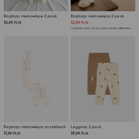
Rajstopy niemowlęce 2 pack
Rajstopy niemowlęce 2 pack
15
12
,
99
PLN
,
99
PLN
Najniższa cena z 30 dni przed obniżką
15,99
PLN
Rajstopy niemowlęce na szelkach
Legginsy 2 pack
11
19
,
99
PLN
,
99
PLN