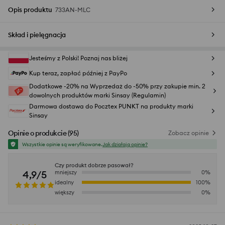
Opis produktu
733AN-MLC
Skład i pielęgnacja
Jesteśmy z Polski! Poznaj nas bliżej
Kup teraz, zapłać później z PayPo
Dodatkowe -20% na Wyprzedaż do -50% przy zakupie min. 2
dowolnych produktów marki Sinsay (Regulamin)
Darmowa dostawa do Pocztex PUNKT na produkty marki
Sinsay
Opinie o produkcie
(
95
)
Zobacz opinie
Wszystkie opinie są weryfikowane.
Jak działają opinie?
Czy produkt dobrze pasował?
4,9/5
mniejszy
0
%
idealny
100
%
większy
0
%