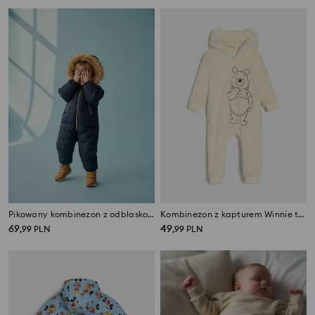
Pikowany kombinezon z odblaskowymi elementami
Kombinezon z kapturem Winnie the Pooh
69
49
,
99
PLN
,
99
PLN