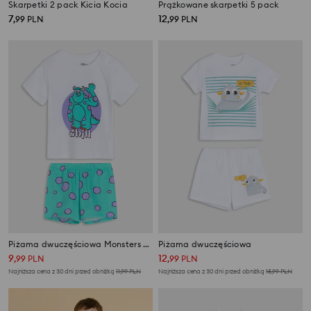
Skarpetki 2 pack Kicia Kocia
Prążkowane skarpetki 5 pack
7
12
,
99
PLN
,
99
PLN
Piżama dwuczęściowa Monsters University
Piżama dwuczęściowa
9
12
,
99
PLN
,
99
PLN
Najniższa cena z 30 dni przed obniżką
11,99
PLN
Najniższa cena z 30 dni przed obniżką
15,99
PLN