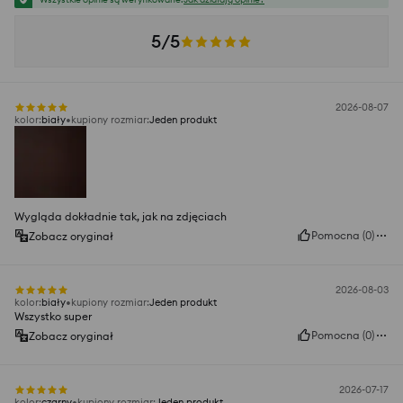
5/5
2026-08-07
kolor
:
biały
kupiony rozmiar
:
Jeden produkt
Wygląda dokładnie tak, jak na zdjęciach
Pomocna
(
0
)
Zobacz oryginał
2026-08-03
kolor
:
biały
kupiony rozmiar
:
Jeden produkt
Wszystko super
Pomocna
(
0
)
Zobacz oryginał
2026-07-17
kolor
:
czarny
kupiony rozmiar
:
Jeden produkt