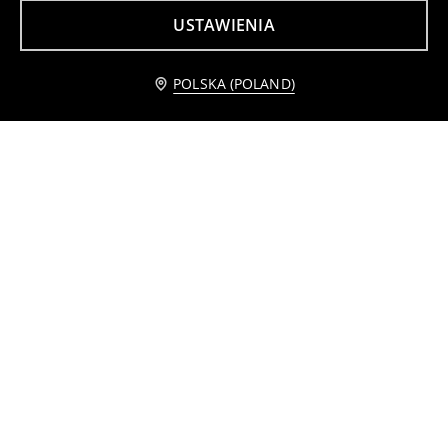
USTAWIENIA
Powiadom mnie
POLSKA (POLAND)
Pudełko do przechowywania z pokrywką
Przezroczysty organizer na kosmetyki z szufladą
13
25
,
99
PLN
,
99
PLN