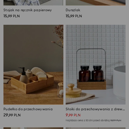
Stojak na ręcznik papierowy
Durszlak
15
15
,
99
PLN
,
99
PLN
Pudełko do przechowywania
Słoiki do przechowywania z drewnianą podstawką z uchwytem
29
9
,
99
PLN
,
99
PLN
Najniższa cena z 30 dni przed obniżką
13,99
PLN