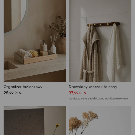
Organizer łazienkowy
Drewniany wieszak ścienny
25
37
,
99
PLN
,
99
PLN
Najniższa cena z 30 dni przed obniżką
45,99
PLN