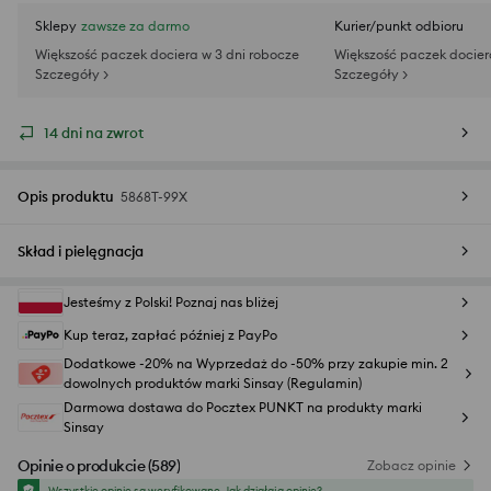
Sklepy
zawsze za darmo
Kurier/punkt odbioru
Większość paczek dociera w 3 dni robocze
Większość paczek docier
Szczegóły >
Szczegóły >
14 dni na zwrot
Opis produktu
5868T-99X
Skład i pielęgnacja
Jesteśmy z Polski! Poznaj nas bliżej
Kup teraz, zapłać później z PayPo
Dodatkowe -20% na Wyprzedaż do -50% przy zakupie min. 2
dowolnych produktów marki Sinsay (Regulamin)
Darmowa dostawa do Pocztex PUNKT na produkty marki
Sinsay
Opinie o produkcie
(
589
)
Zobacz opinie
Wszystkie opinie są weryfikowane.
Jak działają opinie?