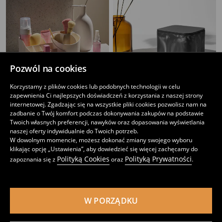
Pozwól na cookies
Korzystamy z plików cookies lub podobnych technologii w celu
zapewnienia Ci najlepszych doświadczeń z korzystania z naszej strony
Pudełko do przechowywania z przegródkami
Pojemnik do przechowywania z pokrywką
internetowej. Zgadzając się na wszystkie pliki cookies pozwolisz nam na
22
11
,
99
PLN
,
99
PLN
zadbanie o Twój komfort podczas dokonywania zakupów na podstawie
Cena regularna
29,99
PLN
Twoich własnych preferencji, nawyków oraz dopasowania wyświetlania
Najniższa cena z 30 dni przed obniżką
19,99
PLN
naszej oferty indywidualnie do Twoich potrzeb.
W dowolnym momencie, możesz dokonać zmiany swojego wyboru
klikając opcję „Ustawienia”, aby dowiedzieć się więcej zachęcamy do
Polityką Cookies
Polityką Prywatności
zapoznania się z
oraz
.
W PORZĄDKU