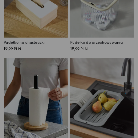
Pudełko na chusteczki
Pudełko do przechowywania
19
19
,
99
PLN
,
99
PLN