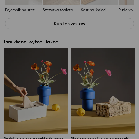
Pojemnik na szczoteczki do zębów
Szczotka toaletowa
Kosz na śmieci
Kup ten zestaw
Inni klienci wybrali także
Pudełko na chusteczki z falowanym brzegiem
Plecione pudełko na chusteczki