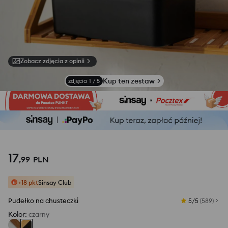
Zobacz zdjęcia z opinii
Kup ten zestaw
zdjęcia
1
/
5
17
,
99
PLN
+18 pkt
Sinsay Club
Pudełko na chusteczki
5/5
(
589
)
Kolor
:
czarny