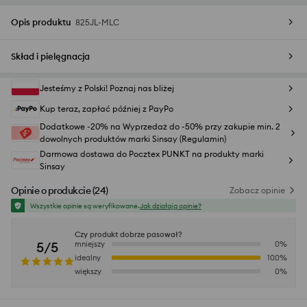
Opis produktu
825JL-MLC
Skład i pielęgnacja
Jesteśmy z Polski! Poznaj nas bliżej
Kup teraz, zapłać później z PayPo
Dodatkowe -20% na Wyprzedaż do -50% przy zakupie min. 2
dowolnych produktów marki Sinsay (Regulamin)
Darmowa dostawa do Pocztex PUNKT na produkty marki
Sinsay
Opinie o produkcie
(
24
)
Zobacz opinie
Wszystkie opinie są weryfikowane.
Jak działają opinie?
Czy produkt dobrze pasował?
5/5
mniejszy
0
%
idealny
100
%
większy
0
%