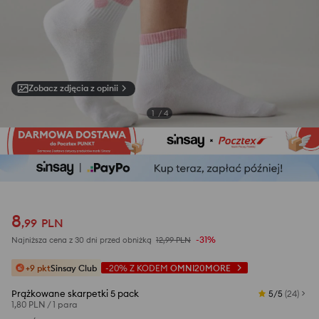
Zobacz zdjęcia z opinii
1
/
4
8
,
99
PLN
-31%
Najniższa cena z 30 dni przed obniżką
12,99
PLN
+9 pkt
Sinsay Club
-20%
Z KODEM
OMNI20MORE
Prążkowane skarpetki 5 pack
5/5
(
24
)
1,80 PLN
/
1 para