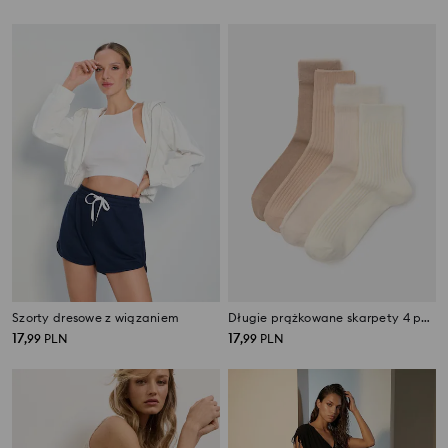
Szorty dresowe z wiązaniem
Długie prążkowane skarpety 4 pack
17
17
,
99
PLN
,
99
PLN