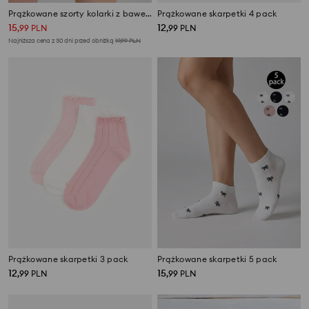
Prążkowane szorty kolarki z bawełną
Prążkowane skarpetki 4 pack
15
12
,
99
PLN
,
99
PLN
Najniższa cena z 30 dni przed obniżką
19,99
PLN
Prążkowane skarpetki 3 pack
Prążkowane skarpetki 5 pack
12
15
,
99
PLN
,
99
PLN