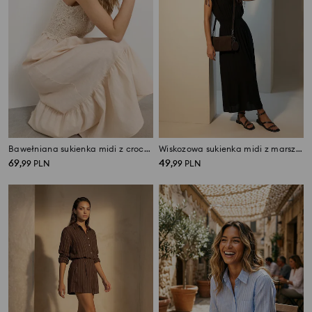
Bawełniana sukienka midi z crochetowym topem
Wiskozowa sukienka midi z marszczeniem i ozdobnymi koralikami
69
49
,
99
PLN
,
99
PLN