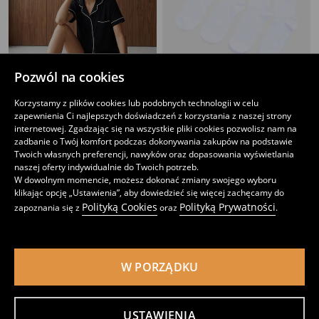
Pozwól na cookies
Korzystamy z plików cookies lub podobnych technologii w celu
zapewnienia Ci najlepszych doświadczeń z korzystania z naszej strony
Prążkowane skarpetki z bawełną 5 pack
Prążkowane skarpetki z bawełną 4 pack
internetowej. Zgadzając się na wszystkie pliki cookies pozwolisz nam na
17
15
,
99
PLN
,
99
PLN
zadbanie o Twój komfort podczas dokonywania zakupów na podstawie
Twoich własnych preferencji, nawyków oraz dopasowania wyświetlania
naszej oferty indywidualnie do Twoich potrzeb.
W dowolnym momencie, możesz dokonać zmiany swojego wyboru
klikając opcję „Ustawienia”, aby dowiedzieć się więcej zachęcamy do
Polityką Cookies
Polityką Prywatności
zapoznania się z
oraz
.
W PORZĄDKU
USTAWIENIA