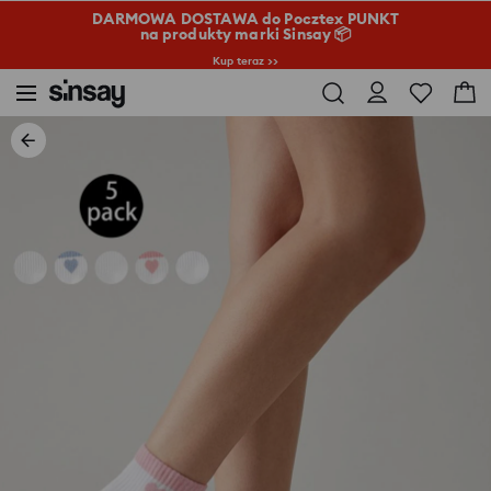
DARMOWA DOSTAWA do Pocztex PUNKT
na produkty marki Sinsay 📦
Kup teraz >>