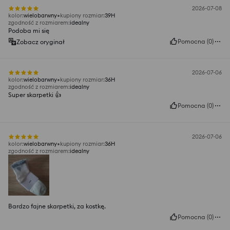
2026-07-08
kolor
:
wielobarwny
kupiony rozmiar
:
39H
zgodność z rozmiarem
:
idealny
Podoba mi się
Pomocna
(
0
)
Zobacz oryginał
2026-07-06
kolor
:
wielobarwny
kupiony rozmiar
:
36H
zgodność z rozmiarem
:
idealny
Super skarpetki 👍️
Pomocna
(
0
)
2026-07-06
kolor
:
wielobarwny
kupiony rozmiar
:
36H
zgodność z rozmiarem
:
idealny
Bardzo fajne skarpetki, za kostkę.
Pomocna
(
0
)