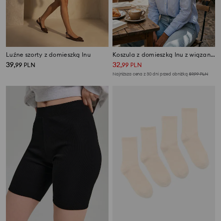
Luźne szorty z domieszką lnu
Koszula z domieszką lnu z wiązaniem na plecach
39
32
,
99
PLN
,
99
PLN
Najniższa cena z 30 dni przed obniżką
59,99
PLN