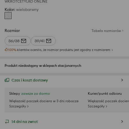
WKRÓTCE
TYLKO ONLINE
Kolor
:
wielobarwny
Rozmiar
Tabela rozmiarów
36/38
39/41
100
%
klientów oceniło, że rozmiar produktu jest zgodny z rozmiarem
Produkt niedostępny w sklepach stacjonarnych
Czas i koszt dostawy
Sklepy
zawsze za darmo
Kurier/punkt odbioru
Większość paczek dociera w 3 dni robocze
Większość paczek docier
Szczegóły >
Szczegóły >
14 dni na zwrot