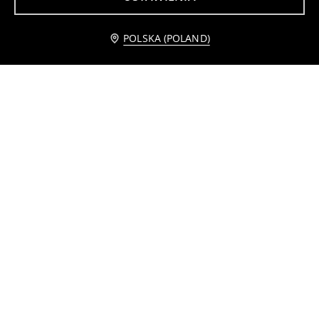
Powiadom mnie
POLSKA (POLAND)
Skarpetki z metalizowaną nicią 4 pack
Prążkowane skarpetki z bawełną 5 pack
17
15
,
99
PLN
,
99
PLN
Prążkowane skarpetki z bawełna z motywem kokard 5 pack
Szorty kolarki
15
12
,
99
PLN
,
99
PLN