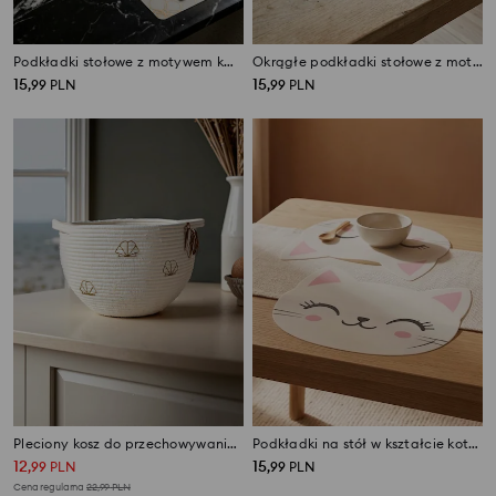
Podkładki stołowe z motywem kwiatowym 2 pack
Okrągłe podkładki stołowe z motywem roślinnym 2 pack
15
15
,
99
PLN
,
99
PLN
Pleciony kosz do przechowywania z motywem muszli
Podkładki na stół w kształcie kotków 2 pack
12
15
,
99
PLN
,
99
PLN
Cena regularna
22,99
PLN