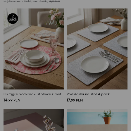
Najniższa cena z 30 dni przed obniżką
15,99
PLN
Okrągłe podkładki stołowe z motywem kwiatowym 2 pack
Podkładki na stół 4 pack
14
17
,
99
PLN
,
99
PLN