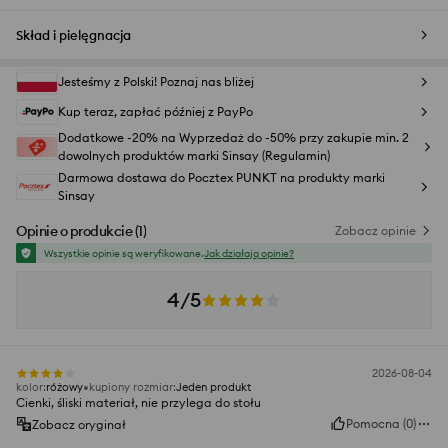
Skład i pielęgnacja
Jesteśmy z Polski! Poznaj nas bliżej
Kup teraz, zapłać później z PayPo
Dodatkowe -20% na Wyprzedaż do -50% przy zakupie min. 2
dowolnych produktów marki Sinsay (Regulamin)
Darmowa dostawa do Pocztex PUNKT na produkty marki
Sinsay
Opinie o produkcie
(
1
)
Zobacz opinie
Wszystkie opinie są weryfikowane.
Jak działają opinie?
4/5
2026-08-04
kolor
:
różowy
kupiony rozmiar
:
Jeden produkt
Cienki, śliski materiał, nie przylega do stołu
Pomocna
(
0
)
Zobacz oryginał