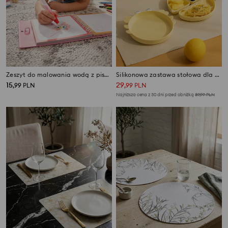
Zeszyt do malowania wodą z pisakiem z motywem kotów
Silikonowa zastawa stołowa dla niemowląt 4 pack
15
29
,
99
PLN
,
99
PLN
Najniższa cena z 30 dni przed obniżką
39,99
PLN