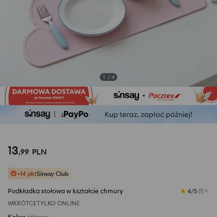
1
/
4
13
,
99
PLN
+14 pkt
Sinsay Club
Podkładka stołowa w kształcie chmury
4/5
(
1
)
WKRÓTCE
TYLKO ONLINE