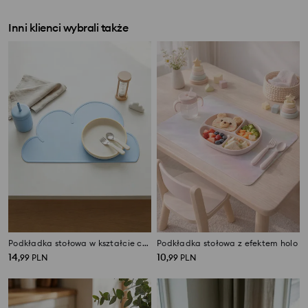
Inni klienci wybrali także
Podkładka stołowa w kształcie chmury
Podkładka stołowa z efektem holo
14
10
,
99
PLN
,
99
PLN