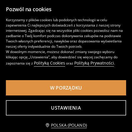
Pozwól na cookies
Korzystamy z plików cookies lub podobnych technologii w celu
zapewnienia Ci najlepszych doświadczeń z korzystania z naszej strony
internetowej. Zgadzając się na wszystkie pliki cookies pozwolisz nam na
zadbanie o Twój komfort podczas dokonywania zakupów na podstawie
Twoich własnych preferencji, nawyków oraz dopasowania wyświetlania
Podkładki stołowe z falowanym brzegiem 2 pack
Podkładki na stół w kształcie kwiatu 2 pack
naszej oferty indywidualnie do Twoich potrzeb.
14
15
,
99
PLN
,
99
PLN
W dowolnym momencie, możesz dokonać zmiany swojego wyboru
klikając opcję „Ustawienia”, aby dowiedzieć się więcej zachęcamy do
Polityką Cookies
Polityką Prywatności
zapoznania się z
oraz
.
W PORZĄDKU
USTAWIENIA
Powiadom mnie
POLSKA (POLAND)