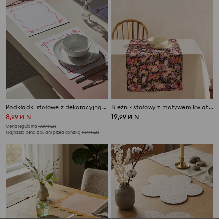
Podkładki stołowe z dekoracyjną ramką 2 pack
Bieżnik stołowy z motywem kwiatowym
8
19
,
99
PLN
,
99
PLN
Cena regularna
17,99
PLN
Najniższa cena z 30 dni przed obniżką
11,99
PLN