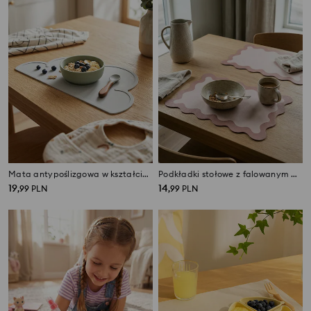
Mata antypoślizgowa w kształcie chmury
Podkładki stołowe z falowanym brzegiem 2 pack
19
14
,
99
PLN
,
99
PLN