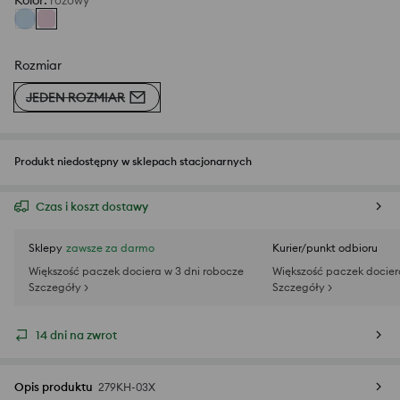
Kolor
:
różowy
Rozmiar
JEDEN ROZMIAR
Produkt niedostępny w sklepach stacjonarnych
Czas i koszt dostawy
Sklepy
zawsze za darmo
Kurier/punkt odbioru
Większość paczek dociera w 3 dni robocze
Większość paczek docier
Szczegóły >
Szczegóły >
14 dni na zwrot
Opis produktu
279KH-03X