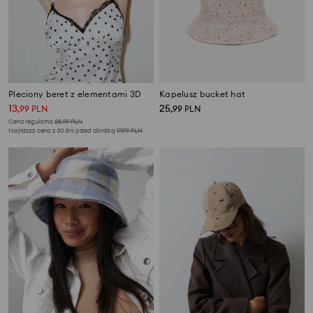
Pleciony beret z elementami 3D
Kapelusz bucket hat
13
25
,
99
PLN
,
99
PLN
Cena regularna
25,99
PLN
Najniższa cena z 30 dni przed obniżką
17,99
PLN