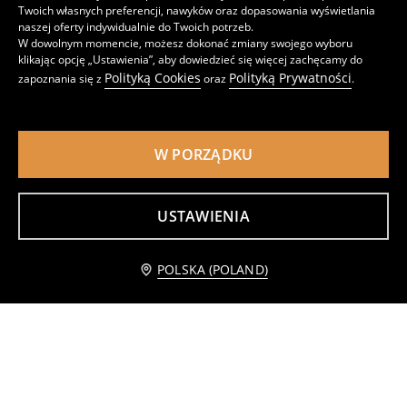
Twoich własnych preferencji, nawyków oraz dopasowania wyświetlania
naszej oferty indywidualnie do Twoich potrzeb.
W dowolnym momencie, możesz dokonać zmiany swojego wyboru
klikając opcję „Ustawienia”, aby dowiedzieć się więcej zachęcamy do
Polityką Cookies
Polityką Prywatności
zapoznania się z
oraz
.
W PORZĄDKU
USTAWIENIA
Powiadom mnie
POLSKA (POLAND)
Bawełniana ażurowa czapka z kwiatowym wzorem
Czapka z daszkiem
29
19
,
99
PLN
,
99
PLN