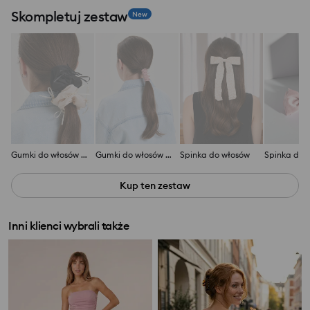
Skompletuj zestaw
New
Gumki do włosów 2 pack
Gumki do włosów 10 pack
Spinka do włosów
Spinka do 
Kup ten zestaw
Inni klienci wybrali także