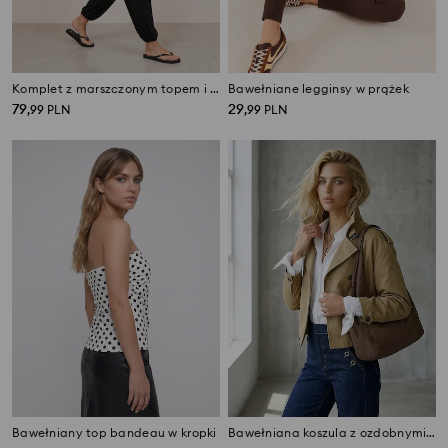
Komplet z marszczonym topem i spodniami
Bawełniane legginsy w prążek
79
29
,
99
PLN
,
99
PLN
Bawełniany top bandeau w kropki
Bawełniana koszula z ozdobnymi wiązaniami