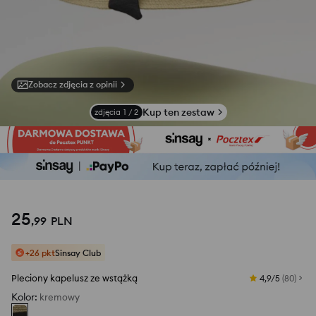
Zobacz zdjęcia z opinii
Kup ten zestaw
zdjęcia
1
/
2
25
,
99
PLN
+26 pkt
Sinsay Club
Pleciony kapelusz ze wstążką
4,9/5
(
80
)
Kolor
:
kremowy