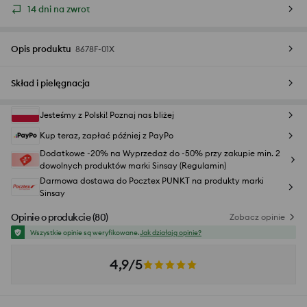
14 dni na zwrot
Opis produktu
8678F-01X
Skład i pielęgnacja
Jesteśmy z Polski! Poznaj nas bliżej
Kup teraz, zapłać później z PayPo
Dodatkowe -20% na Wyprzedaż do -50% przy zakupie min. 2
dowolnych produktów marki Sinsay (Regulamin)
Darmowa dostawa do Pocztex PUNKT na produkty marki
Sinsay
Opinie o produkcie
(
80
)
Zobacz opinie
Wszystkie opinie są weryfikowane.
Jak działają opinie?
4,9/5