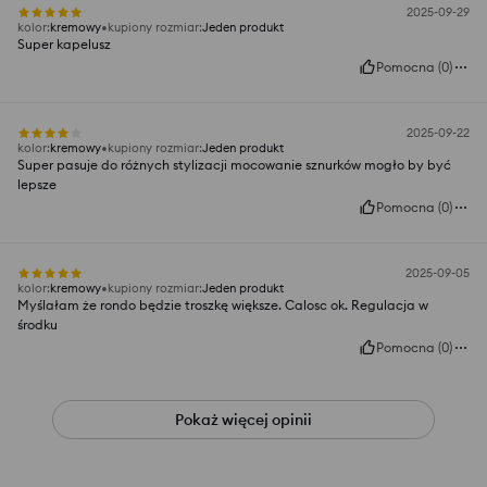
2025-09-29
kolor
:
kremowy
kupiony rozmiar
:
Jeden produkt
Super kapelusz
Pomocna
(
0
)
2025-09-22
kolor
:
kremowy
kupiony rozmiar
:
Jeden produkt
Super pasuje do różnych stylizacji mocowanie sznurków mogło by być
lepsze
Pomocna
(
0
)
2025-09-05
kolor
:
kremowy
kupiony rozmiar
:
Jeden produkt
Myślałam że rondo będzie troszkę większe. Calosc ok. Regulacja w
środku
Pomocna
(
0
)
Pokaż więcej opinii