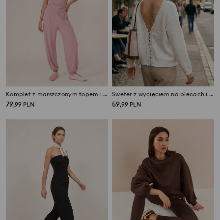
Komplet z marszczonym topem i spodniami
Sweter z wycięciem na plecach i koronkowym wykończeniem
79
59
,
99
PLN
,
99
PLN