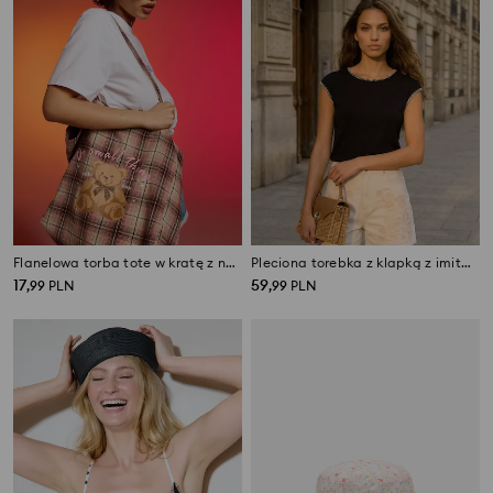
Flanelowa torba tote w kratę z nadrukiem misia
Pleciona torebka z klapką z imitacji skóry i paskiem na ramię
17
59
,
99
PLN
,
99
PLN