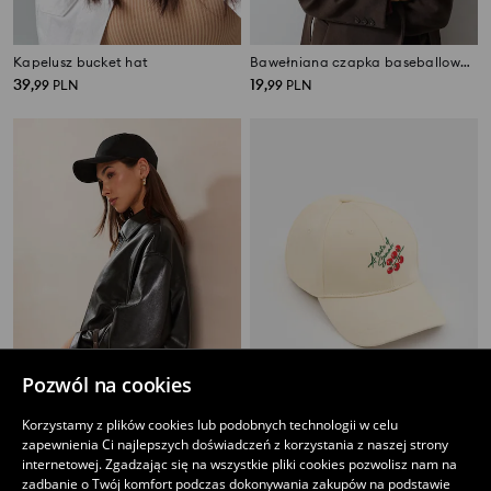
Kapelusz bucket hat
Bawełniana czapka baseballowa z motywem psów
39
19
,
99
PLN
,
99
PLN
Pozwól na cookies
Korzystamy z plików cookies lub podobnych technologii w celu
Bawełniana czapka z daszkiem
Czapka z daszkiem z haftem pomidorów
zapewnienia Ci najlepszych doświadczeń z korzystania z naszej strony
9
11
,
99
PLN
,
99
PLN
internetowej. Zgadzając się na wszystkie pliki cookies pozwolisz nam na
zadbanie o Twój komfort podczas dokonywania zakupów na podstawie
Najniższa cena z 30 dni przed obniżką
15,99
PLN