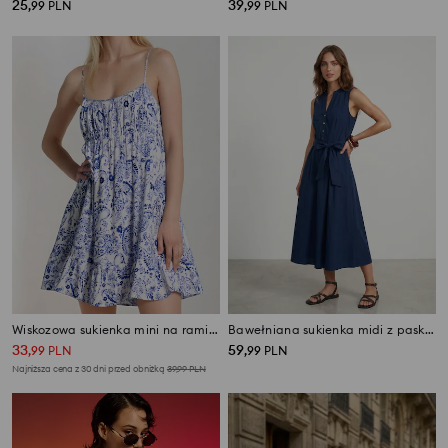
25
39
,
99
PLN
,
99
PLN
Wiskozowa sukienka mini na ramiączkach w stylu boho
Bawełniana sukienka midi z paskiem
33
59
,
99
PLN
,
99
PLN
Najniższa cena z 30 dni przed obniżką
39,99
PLN