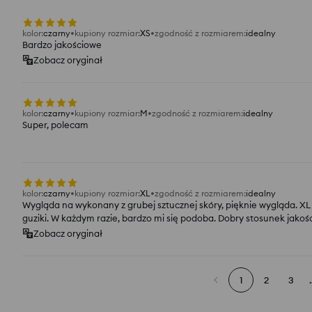
kolor
:
czarny
kupiony rozmiar
:
XS
zgodność z rozmiarem
:
idealny
Bardzo jakościowe
Zobacz oryginał
kolor
:
czarny
kupiony rozmiar
:
M
zgodność z rozmiarem
:
idealny
Super, polecam
kolor
:
czarny
kupiony rozmiar
:
XL
zgodność z rozmiarem
:
idealny
Wygląda na wykonany z grubej sztucznej skóry, pięknie wygląda. XL
guziki. W każdym razie, bardzo mi się podoba. Dobry stosunek jakośc
Zobacz oryginał
1
2
3
.