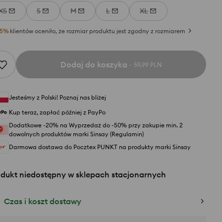
XS
S
M
L
XL
5
%
klientów oceniło, że rozmiar produktu jest zgodny z rozmiarem
Dodaj do koszyka
59,99 PLN
Jesteśmy z Polski! Poznaj nas bliżej
Kup teraz, zapłać później z PayPo
Dodatkowe -20% na Wyprzedaż do -50% przy zakupie min. 2
dowolnych produktów marki Sinsay (Regulamin)
Darmowa dostawa do Pocztex PUNKT na produkty marki Sinsay
odukt niedostępny w sklepach stacjonarnych
Czas i koszt dostawy