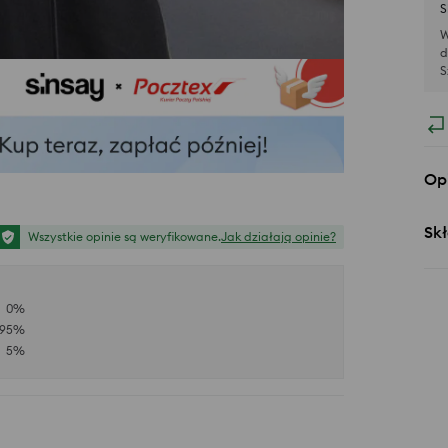
S
W
d
S
Op
Skł
Wszystkie opinie są weryfikowane.
Jak działają opinie?
0
%
95
%
5
%