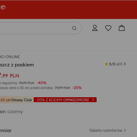
 📦
KO ONLINE
szcz z paskiem
5/5
(
69
)
9
,
99
PLN
-40%
 regularna
99,99
PLN
-25%
iższa cena z 30 dni przed obniżką
79,99
PLN
+60 pkt
Sinsay Club
-20%
Z KODEM
OMNI20MORE
or
:
czarny
zmiar
Tabela rozmiarów