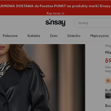
RMOWA DOSTAWA do Pocztex PUNKT na produkty marki Sinsay
Kup teraz >>
Szukaj
Polecane
Kobieta
Dom
Dziecko
Mężczyzna
TYL
Pła
5
Cena
Najn
Kol
Ro