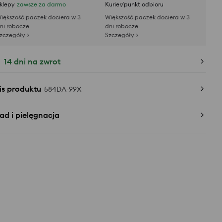
klepy
zawsze za darmo
Kurier/punkt odbioru
iększość paczek dociera w 3
Większość paczek dociera w 3
ni robocze
dni robocze
zczegóły >
Szczegóły >
14 dni na zwrot
is produktu
584DA-99X
ad i pielęgnacja