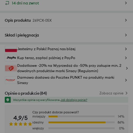
14 dni na zwrot
Opis produktu
269CX-05X
Skład i pielęgnacja
Jesteśmy z Polski! Poznaj nas bliżej
Kup teraz, zapłać później z PayPo
Dodatkowe -20% na Wyprzedaż do -50% przy zakupie min. 2
dowolnych produktów marki Sinsay (Regulamin)
Darmowa dostawa do Pocztex PUNKT na produkty marki
Sinsay
Opinie o produkcie
(
84
)
Zobacz opinie
Wszystkie opinie są weryfikowane.
Jak działają opinie?
Czy produkt dobrze pasował?
4,9/5
mniejszy
14
%
idealny
86
%
większy
0
%