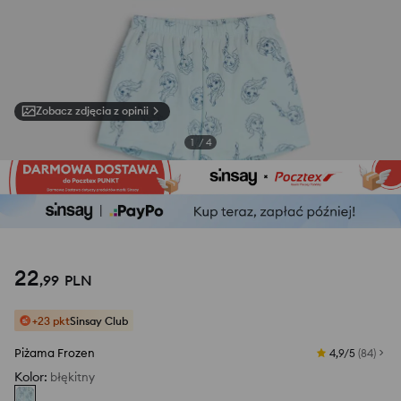
Zobacz zdjęcia z opinii
1
/
4
22
,
99
PLN
+23 pkt
Sinsay Club
Piżama Frozen
4,9/5
(
84
)
Kolor
:
błękitny