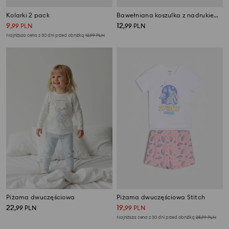
Kolarki 2 pack
Bawełniana koszulka z nadrukiem Rapunzel
9
12
,
99
PLN
,
99
PLN
Najniższa cena z 30 dni przed obniżką
12,99
PLN
Piżama dwuczęściowa
Piżama dwuczęściowa Stitch
22
19
,
99
PLN
,
99
PLN
Najniższa cena z 30 dni przed obniżką
25,99
PLN