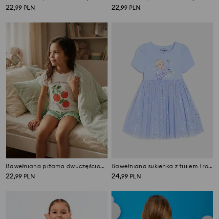
22
22
,
99
PLN
,
99
PLN
Bawełniana piżama dwuczęściowa z nadrukiem pomidorów
Bawełniana sukienka z tiulem Frozen
22
24
,
99
PLN
,
99
PLN