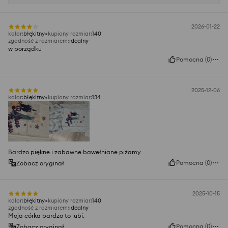
2026-01-22
kolor
:
błękitny
kupiony rozmiar
:
140
zgodność z rozmiarem
:
idealny
w porządku
Pomocna
(
0
)
2025-12-06
kolor
:
błękitny
kupiony rozmiar
:
134
Bardzo piękne i zabawne bawełniane piżamy
Pomocna
(
0
)
Zobacz oryginał
2025-10-15
kolor
:
błękitny
kupiony rozmiar
:
140
zgodność z rozmiarem
:
idealny
Moja córka bardzo to lubi.
Pomocna
(
0
)
Zobacz oryginał