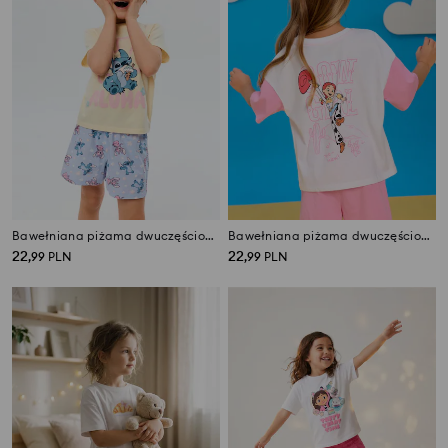
Bawełniana piżama dwuczęściowa Stitch
Bawełniana piżama dwuczęściowa oversize Toy Story - koszulka boxy i szorty
22
22
,
99
PLN
,
99
PLN