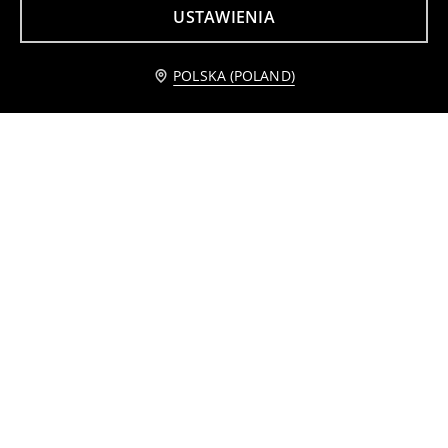
USTAWIENIA
Powiadom mnie
POLSKA (POLAND)
Bawełniana piżama dwuczęściowa z motywem kotorożca
Bawełniana piżama dwuczęściowa Pusheen the Cat
19
25
,
99
PLN
,
99
PLN
Piżama dwuczęściowa Miraculous
Piżama dwuczęściowa L.O.L Surprise