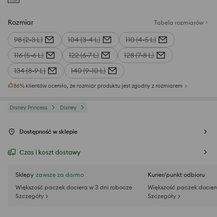
Rozmiar
Tabela rozmiarów
98 (2-3 L)
104 (3-4 L)
110 (4-5 L)
116 (5-6 L)
122 (6-7 L)
128 (7-8 L)
134 (8-9 L)
140 (9-10 L)
86
%
klientów oceniło, że rozmiar produktu jest zgodny z rozmiarem
Disney Princess
Disney
Dostępność w sklepie
Czas i koszt dostawy
Sklepy
zawsze za darmo
Kurier/punkt odbioru
Większość paczek dociera w 3 dni robocze
Większość paczek docier
Szczegóły >
Szczegóły >