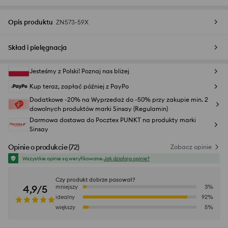
Opis produktu
ZN573-59X
Skład i pielęgnacja
Jesteśmy z Polski! Poznaj nas bliżej
Kup teraz, zapłać później z PayPo
Dodatkowe -20% na Wyprzedaż do -50% przy zakupie min. 2
dowolnych produktów marki Sinsay (Regulamin)
Darmowa dostawa do Pocztex PUNKT na produkty marki
Sinsay
Opinie o produkcie
(
72
)
Zobacz opinie
Wszystkie opinie są weryfikowane.
Jak działają opinie?
Czy produkt dobrze pasował?
4,9/5
mniejszy
3
%
idealny
92
%
większy
5
%