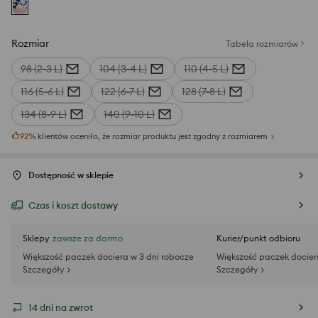
Rozmiar
Tabela rozmiarów
98 (2-3 L)
104 (3-4 L)
110 (4-5 L)
116 (5-6 L)
122 (6-7 L)
128 (7-8 L)
134 (8-9 L)
140 (9-10 L)
92
%
klientów oceniło, że rozmiar produktu jest zgodny z rozmiarem
Dostępność w sklepie
Czas i koszt dostawy
Sklepy
zawsze za darmo
Kurier/punkt odbioru
Większość paczek dociera w 3 dni robocze
Większość paczek docier
Szczegóły >
Szczegóły >
14 dni na zwrot