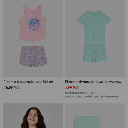
Piżama dwuczęściowa Stitch
Piżama dwuczęściowa ze wzorem allover
25
7
,
99
PLN
,
99
PLN
Cena regularna
19,99
PLN
Najniższa cena z 30 dni przed obniżką
9,99
PLN