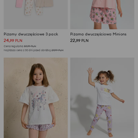
Piżamy dwuczęściowe 3 pack
Piżama dwuczęściowa Minions
24
22
,
99
PLN
,
99
PLN
Cena regularna
59,99
PLN
Najniższa cena z 30 dni przed obniżką
29,99
PLN