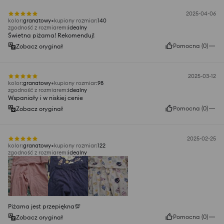
2025-04-06
kolor
:
granatowy
kupiony rozmiar
:
140
zgodność z rozmiarem
:
idealny
Świetna piżama! Rekomenduj!
Pomocna
(
0
)
Zobacz oryginał
2025-03-12
kolor
:
granatowy
kupiony rozmiar
:
98
zgodność z rozmiarem
:
idealny
Wspaniały i w niskiej cenie
Pomocna
(
0
)
Zobacz oryginał
2025-02-25
kolor
:
granatowy
kupiony rozmiar
:
122
zgodność z rozmiarem
:
idealny
Piżama jest przepiękna💯
Pomocna
(
0
)
Zobacz oryginał