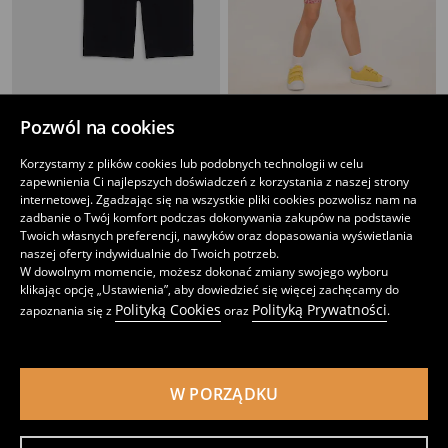
Kolarki 2 pack
Legginsy The Lion King
Pozwól na cookies
9
4
,
99
PLN
,
99
PLN
Najniższa cena z 30 dni przed obniżką
12,99
PLN
Cena regularna
12,99
PLN
Korzystamy z plików cookies lub podobnych technologii w celu
Najniższa cena z 30 dni przed obniżką
5,99
PLN
zapewnienia Ci najlepszych doświadczeń z korzystania z naszej strony
internetowej. Zgadzając się na wszystkie pliki cookies pozwolisz nam na
zadbanie o Twój komfort podczas dokonywania zakupów na podstawie
Twoich własnych preferencji, nawyków oraz dopasowania wyświetlania
naszej oferty indywidualnie do Twoich potrzeb.
W dowolnym momencie, możesz dokonać zmiany swojego wyboru
klikając opcję „Ustawienia”, aby dowiedzieć się więcej zachęcamy do
Polityką Cookies
Polityką Prywatności
zapoznania się z
oraz
.
W PORZĄDKU