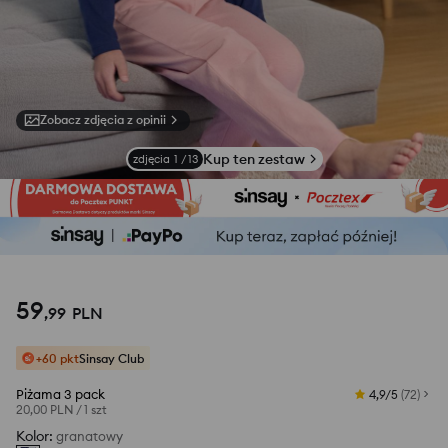
Zobacz zdjęcia z opinii
Kup ten zestaw
zdjęcia
1
/
13
59
,
99
PLN
+60 pkt
Sinsay Club
Piżama 3 pack
4,9/5
(
72
)
20,00 PLN
/
1 szt
Kolor
:
granatowy