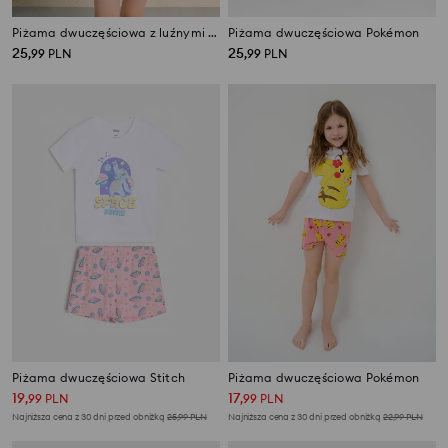
Piżama dwuczęściowa z luźnymi rękawami
Piżama dwuczęściowa Pokémon
25
25
,
99
PLN
,
99
PLN
Piżama dwuczęściowa Stitch
Piżama dwuczęściowa Pokémon
19
17
,
99
PLN
,
99
PLN
Najniższa cena z 30 dni przed obniżką
25,99
PLN
Najniższa cena z 30 dni przed obniżką
22,99
PLN