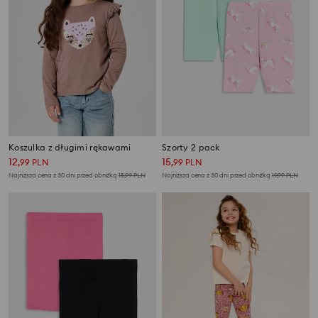
Koszulka z długimi rękawami
Szorty 2 pack
12
15
,
99
PLN
,
99
PLN
Najniższa cena z 30 dni przed obniżką
15,99
PLN
Najniższa cena z 30 dni przed obniżką
19,99
PLN