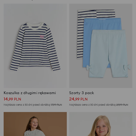
Koszulka z długimi rękawami
Szorty 3 pack
14
24
,
99
PLN
,
99
PLN
Najniższa cena z 30 dni przed obniżką
17,99
PLN
Najniższa cena z 30 dni przed obniżką
29,99
PLN