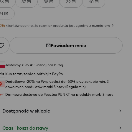
36
37
38
39
40
41
0
%
klientów oceniło, że rozmiar produktu jest zgodny z rozmiarem
Powiadom mnie
Jesteśmy z Polski! Poznaj nas bliżej
Kup teraz, zapłać później z PayPo
Dodatkowe -20% na Wyprzedaż do -50% przy zakupie min. 2
dowolnych produktów marki Sinsay (Regulamin)
Darmowa dostawa do Pocztex PUNKT na produkty marki Sinsay
Dostępność w sklepie
Czas i koszt dostawy