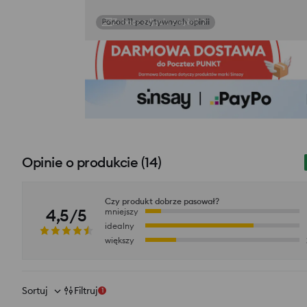
Zobacz zdjęcia z opinii
Opinie o produkcie
(
14
)
Czy produkt dobrze pasował?
4,5/5
mniejszy
idealny
większy
Sortuj
Filtruj
1