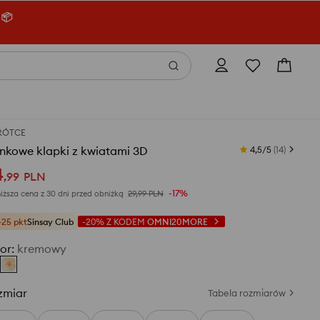
 📦
RÓTCE
nkowe klapki z kwiatami 3D
4,5/5
(
14
)
4
,
99
PLN
-17%
iższa cena z 30 dni przed obniżką
29,99
PLN
+25 pkt
Sinsay Club
-20%
Z KODEM
OMNI20MORE
or
:
kremowy
zmiar
Tabela rozmiarów