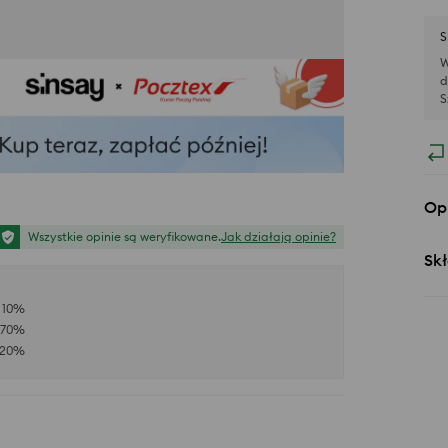
S
W
d
S
Op
Wszystkie opinie są weryfikowane.
Jak działają opinie?
Skł
10
%
70
%
20
%