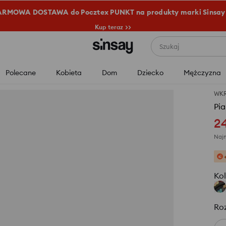
RMOWA DOSTAWA do Pocztex PUNKT na produkty marki Sinsay
Kup teraz >>
Szukaj
Polecane
Kobieta
Dom
Dziecko
Mężczyzna
WK
Pia
2
Najn
Kol
Ro