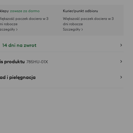
klepy
zawsze za darmo
Kurier/punkt odbioru
iększość paczek dociera w 3
Większość paczek dociera w 3
ni robocze
dni robocze
zczegóły >
Szczegóły >
14 dni na zwrot
is produktu
785HU-01X
ad i pielęgnacja