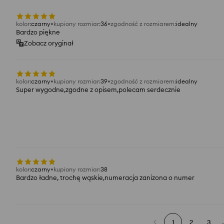
kolor
:
czarny
kupiony rozmiar
:
36
zgodność z rozmiarem
:
idealny
Bardzo piękne
Zobacz oryginał
kolor
:
czarny
kupiony rozmiar
:
39
zgodność z rozmiarem
:
idealny
Super wygodne,zgodne z opisem,polecam serdecznie
kolor
:
czarny
kupiony rozmiar
:
38
Bardzo ładne, trochę wąskie,numeracja zanizona o numer
1
2
3
.