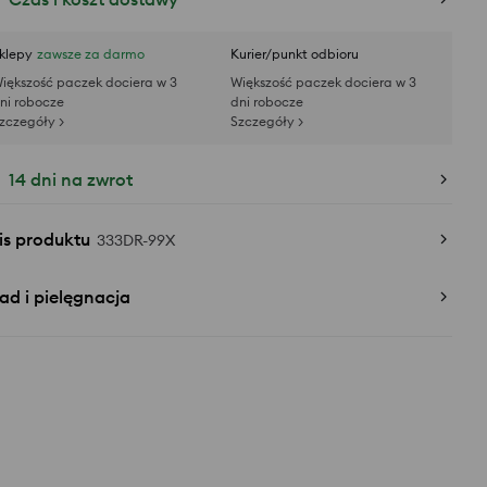
klepy
zawsze za darmo
Kurier/punkt odbioru
iększość paczek dociera w 3
Większość paczek dociera w 3
ni robocze
dni robocze
zczegóły >
Szczegóły >
14 dni na zwrot
is produktu
333DR-99X
ad i pielęgnacja