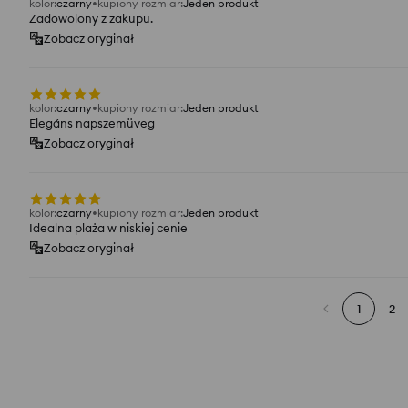
kolor
:
czarny
kupiony rozmiar
:
Jeden produkt
Zadowolony z zakupu.
Zobacz oryginał
kolor
:
czarny
kupiony rozmiar
:
Jeden produkt
Elegáns napszemüveg
Zobacz oryginał
kolor
:
czarny
kupiony rozmiar
:
Jeden produkt
Idealna plaża w niskiej cenie
Zobacz oryginał
1
2