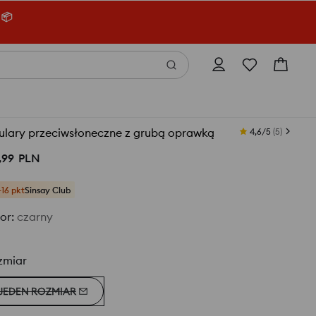
 📦
ulary przeciwsłoneczne z grubą oprawką
4,6/5
(
5
)
,
99
PLN
+16 pkt
Sinsay Club
or
:
czarny
zmiar
JEDEN ROZMIAR