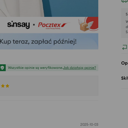
S
W
d
S
Op
Wszystkie opinie są weryfikowane.
Jak działają opinie?
Skł
2025-10-03