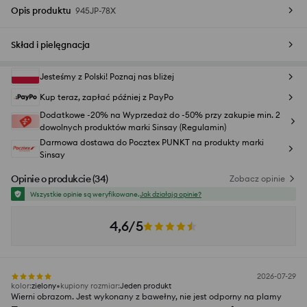
Opis produktu
945JP-78X
Skład i pielęgnacja
Jesteśmy z Polski! Poznaj nas bliżej
Kup teraz, zapłać później z PayPo
Dodatkowe -20% na Wyprzedaż do -50% przy zakupie min. 2
dowolnych produktów marki Sinsay (Regulamin)
Darmowa dostawa do Pocztex PUNKT na produkty marki
Sinsay
Opinie o produkcie
(
34
)
Zobacz opinie
Wszystkie opinie są weryfikowane.
Jak działają opinie?
4,6/5
2026-07-29
kolor
:
zielony
kupiony rozmiar
:
Jeden produkt
Wierni obrazom. Jest wykonany z bawełny, nie jest odporny na plamy