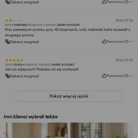
Pomocna
(
0
)
Zobacz oryginał
2026-07-26
kolor
:
niebieski
kupiony rozmiar
:
Jeden produkt
Przy pierwszym praniu, przy 40 stopniach, cały niebieski kolor wyszedł z
drugiego prania.
Pomocna
(
0
)
Zobacz oryginał
2026-07-25
kolor
:
biały
kupiony rozmiar
:
Jeden produkt
Jak na zdjęciach! Podoba mi się materiał!
Pomocna
(
0
)
Zobacz oryginał
Pokaż więcej opinii
Inni klienci wybrali także