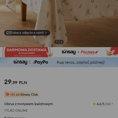
Zobacz zdjęcia z opinii
1
/
4
29
,
99
PLN
+30 pkt
Sinsay Club
Obrus z motywem kwiatowym
4,6/5
(
34
)
TYLKO ONLINE