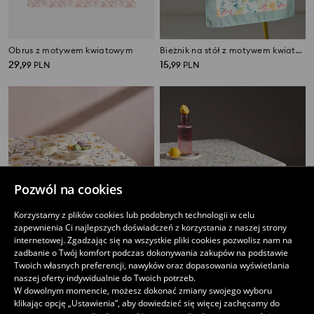
Obrus z motywem kwiatowym
Bieżnik na stół z motywem kwiatowym
29
15
,
99
PLN
,
99
PLN
Pozwól na cookies
Korzystamy z plików cookies lub podobnych technologii w celu
zapewnienia Ci najlepszych doświadczeń z korzystania z naszej strony
internetowej. Zgadzając się na wszystkie pliki cookies pozwolisz nam na
zadbanie o Twój komfort podczas dokonywania zakupów na podstawie
Twoich własnych preferencji, nawyków oraz dopasowania wyświetlania
naszej oferty indywidualnie do Twoich potrzeb.
W dowolnym momencie, możesz dokonać zmiany swojego wyboru
Obrus w kwiaty
Obrus w kwiaty
klikając opcję „Ustawienia”, aby dowiedzieć się więcej zachęcamy do
29
35
,
99
PLN
,
99
PLN