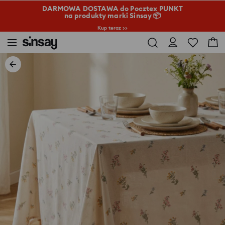
DARMOWA DOSTAWA do Pocztex PUNKT
na produkty marki Sinsay 📦
Kup teraz >>