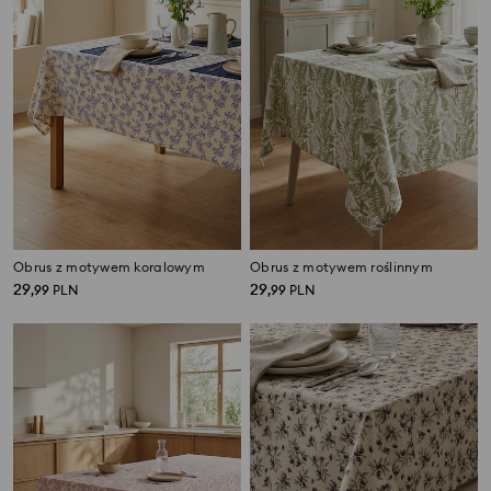
Obrus z motywem koralowym
Obrus z motywem roślinnym
29
29
,
99
PLN
,
99
PLN