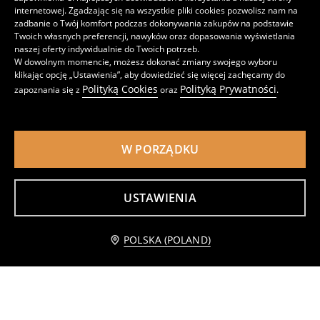
internetowej. Zgadzając się na wszystkie pliki cookies pozwolisz nam na
zadbanie o Twój komfort podczas dokonywania zakupów na podstawie
Twoich własnych preferencji, nawyków oraz dopasowania wyświetlania
naszej oferty indywidualnie do Twoich potrzeb.
W dowolnym momencie, możesz dokonać zmiany swojego wyboru
Talerz z nakrapianym wzorem 2 pack
Ceramiczne talerze 2 pack
klikając opcję „Ustawienia”, aby dowiedzieć się więcej zachęcamy do
25
14
,
99
PLN
,
99
PLN
Polityką Cookies
Polityką Prywatności
zapoznania się z
oraz
.
W PORZĄDKU
USTAWIENIA
Dodaj do koszyka
POLSKA (POLAND)
37,99 PLN
Ryflowane kieliszki 4 pack
Kubki z ryflowanymi ściankami 2 pack