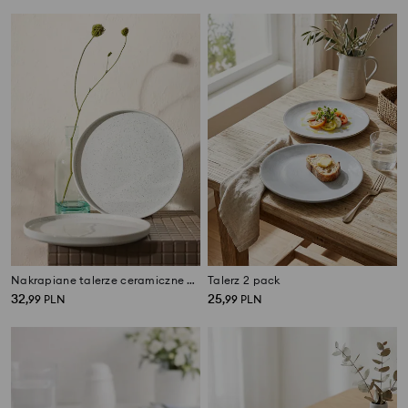
Nakrapiane talerze ceramiczne 2 pack
Talerz 2 pack
32
25
,
99
PLN
,
99
PLN