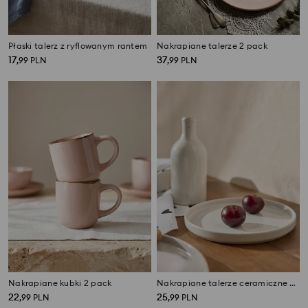
Płaski talerz z ryflowanym rantem
Nakrapiane talerze 2 pack
17
37
,
99
PLN
,
99
PLN
Nakrapiane kubki 2 pack
Nakrapiane talerze ceramiczne 2 pack
22
25
,
99
PLN
,
99
PLN