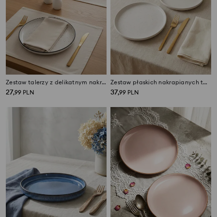
Zestaw talerzy z delikatnym nakrapianym wzorem 2 pack
Zestaw płaskich nakrapianych talerzy 2 pack
27
37
,
99
PLN
,
99
PLN