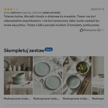
2026-07-13
kolor
:
zielony
kupiony rozmiar
:
Jeden produkt
Talerze ładne. Ale jeśli chodzi o dostawę to masakra. Towar nie był
odpowiednio zaparkowany i nie był oznaczony żeby kurier uważał bo
może się potłuc. Także z kilku paczek miałam 3 komplety potłuczone.
Pomocna
(
0
)
Skompletuj zestaw
New
Nakrapiane miski z obwódką 2 pack
Nakrapiane talerze z obwódką 2 pack
Nakrapiane miski z obwódką 2 pack