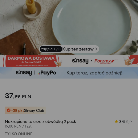
Kup ten zestaw
zdjęcia
1
/
3
37
,
99
PLN
+38 pkt
Sinsay Club
Nakrapiane talerze z obwódką 2 pack
3/5
(
1
)
19,00 PLN
/
1 szt
TYLKO ONLINE