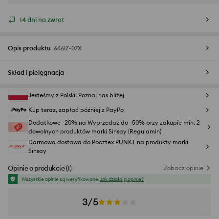
14 dni na zwrot
Opis produktu
646IZ-07X
Skład i pielęgnacja
Jesteśmy z Polski! Poznaj nas bliżej
Kup teraz, zapłać później z PayPo
Dodatkowe -20% na Wyprzedaż do -50% przy zakupie min. 2
dowolnych produktów marki Sinsay (Regulamin)
Darmowa dostawa do Pocztex PUNKT na produkty marki
Sinsay
Opinie o produkcie
(
1
)
Zobacz opinie
Wszystkie opinie są weryfikowane.
Jak działają opinie?
3/5