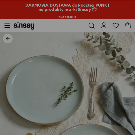
DARMOWA DOSTAWA do Pocztex PUNKT
na produkty marki Sinsay 📦
Kup teraz >>