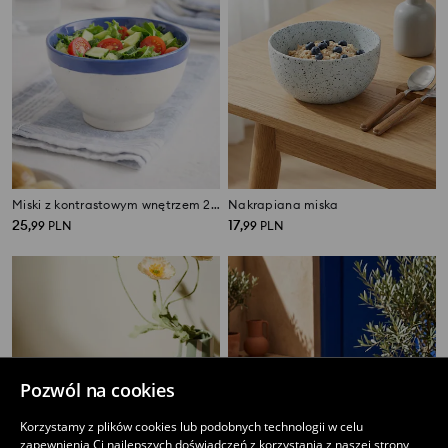
Miski z kontrastowym wnętrzem 2 pack
Nakrapiana miska
25
17
,
99
PLN
,
99
PLN
Pozwól na cookies
Korzystamy z plików cookies lub podobnych technologii w celu
zapewnienia Ci najlepszych doświadczeń z korzystania z naszej strony