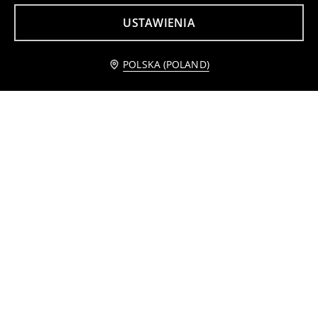
USTAWIENIA
Powiadom mnie
POLSKA (POLAND)
Puf z oparciem w kształcie chmury
Zestaw stolik i krzesło z uszami
109
89
,
99
PLN
,
99
PLN