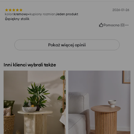
2026-01-26
kolor
:
kremowy
kupiony rozmiar
:
Jeden produkt
👍️piękny stolik
Pomocna
(
0
)
Pokaż więcej opinii
Inni klienci wybrali także