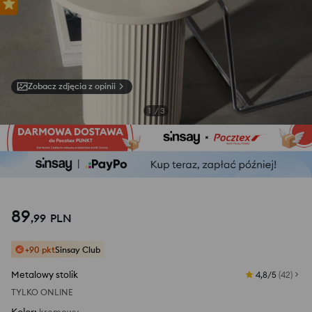
Zobacz zdjęcia z opinii
1
/
3
89
,
99
PLN
+90 pkt
Sinsay Club
Metalowy stolik
4,8/5
(
42
)
TYLKO ONLINE