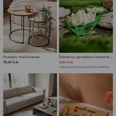
Podwójny stolik kawowy
Dekoracja ogrodowa w kształcie kwiatu lotosu
79
11
,
99
PLN
,
99
PLN
Najniższa cena z 30 dni przed obniżką
15,99
PLN