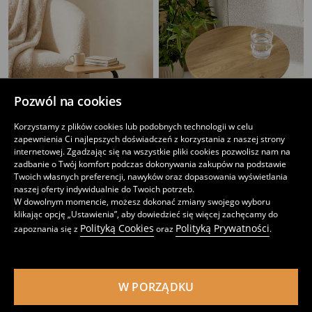
Pozwól na cookies
Korzystamy z plików cookies lub podobnych technologii w celu
zapewnienia Ci najlepszych doświadczeń z korzystania z naszej strony
internetowej. Zgadzając się na wszystkie pliki cookies pozwolisz nam na
zadbanie o Twój komfort podczas dokonywania zakupów na podstawie
Twoich własnych preferencji, nawyków oraz dopasowania wyświetlania
Stolik boczny z blatem imitującym drewno
Okrągły stolik na metalowej podstawie
naszej oferty indywidualnie do Twoich potrzeb.
39
39
,
99
PLN
,
99
PLN
W dowolnym momencie, możesz dokonać zmiany swojego wyboru
klikając opcję „Ustawienia”, aby dowiedzieć się więcej zachęcamy do
Polityką Cookies
Polityką Prywatności
zapoznania się z
oraz
.
W PORZĄDKU