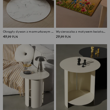
Okrągły dywan z marmurkowym wzorem
Wycieraczka z motywem kwiatowym i napisem
49
29
,
99
PLN
,
99
PLN