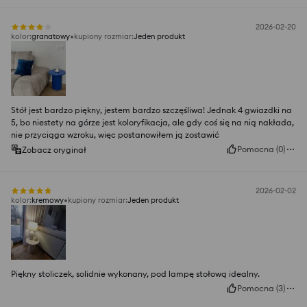
2026-02-20
kolor
:
granatowy
kupiony rozmiar
:
Jeden produkt
Stół jest bardzo piękny, jestem bardzo szczęśliwa! Jednak 4 gwiazdki na
5, bo niestety na górze jest koloryfikacja, ale gdy coś się na nią nakłada,
nie przyciąga wzroku, więc postanowiłem ją zostawić
Pomocna
(
0
)
Zobacz oryginał
2026-02-02
kolor
:
kremowy
kupiony rozmiar
:
Jeden produkt
Piękny stoliczek, solidnie wykonany, pod lampę stołową idealny.
Pomocna
(
3
)