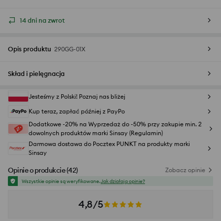
14 dni na zwrot
Opis produktu
290GG-01X
Skład i pielęgnacja
Jesteśmy z Polski! Poznaj nas bliżej
Kup teraz, zapłać później z PayPo
Dodatkowe -20% na Wyprzedaż do -50% przy zakupie min. 2
dowolnych produktów marki Sinsay (Regulamin)
Darmowa dostawa do Pocztex PUNKT na produkty marki
Sinsay
Opinie o produkcie
(
42
)
Zobacz opinie
Wszystkie opinie są weryfikowane.
Jak działają opinie?
4,8/5