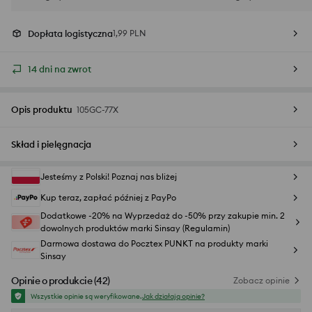
Dopłata logistyczna
1,99 PLN
14 dni na zwrot
Opis produktu
105GC-77X
Skład i pielęgnacja
Jesteśmy z Polski! Poznaj nas bliżej
Kup teraz, zapłać później z PayPo
Dodatkowe -20% na Wyprzedaż do -50% przy zakupie min. 2
dowolnych produktów marki Sinsay (Regulamin)
Darmowa dostawa do Pocztex PUNKT na produkty marki
Sinsay
Opinie o produkcie
(
42
)
Zobacz opinie
Wszystkie opinie są weryfikowane.
Jak działają opinie?