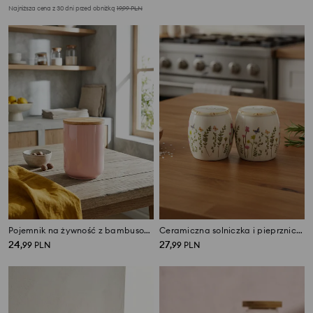
Najniższa cena z 30 dni przed obniżką
19,99
PLN
Pojemnik na żywność z bambusową pokrywką
Ceramiczna solniczka i pieprzniczka z motywem kwiatowym
24
27
,
99
PLN
,
99
PLN