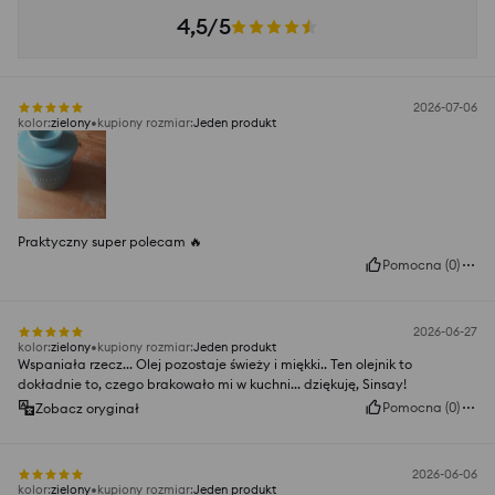
4,5/5
2026-07-06
kolor
:
zielony
kupiony rozmiar
:
Jeden produkt
Praktyczny super polecam 🔥
Pomocna
(
0
)
2026-06-27
kolor
:
zielony
kupiony rozmiar
:
Jeden produkt
Wspaniała rzecz... Olej pozostaje świeży i miękki.. Ten olejnik to
dokładnie to, czego brakowało mi w kuchni... dziękuję, Sinsay!
Pomocna
(
0
)
Zobacz oryginał
2026-06-06
kolor
:
zielony
kupiony rozmiar
:
Jeden produkt