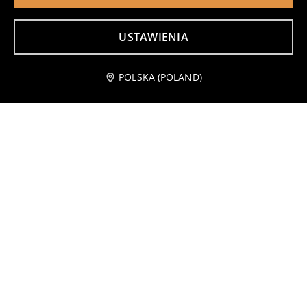
USTAWIENIA
Powiadom mnie
POLSKA (POLAND)
Ryflowana solniczka i pieprzniczka na bambusowej podstawce
Słoik na żywność z pokrywką
29
19
,
99
PLN
,
99
PLN