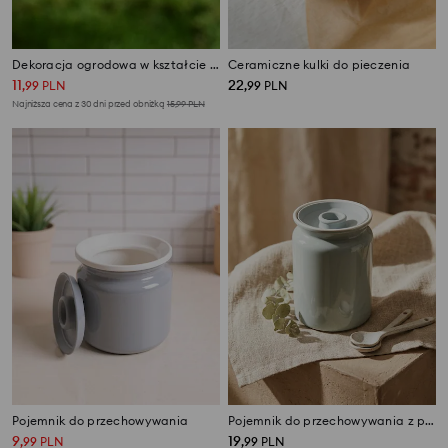
Dekoracja ogrodowa w kształcie kwiatu lotosu
Ceramiczne kulki do pieczenia
11
22
,
99
PLN
,
99
PLN
Najniższa cena z 30 dni przed obniżką
15,99
PLN
Pojemnik do przechowywania
Pojemnik do przechowywania z pokrywką
9
19
,
99
PLN
,
99
PLN