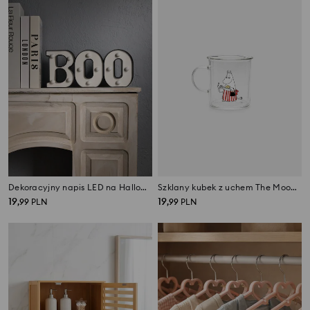
Dekoracyjny napis LED na Halloween
Szklany kubek z uchem The Moomins
19
19
,
99
PLN
,
99
PLN