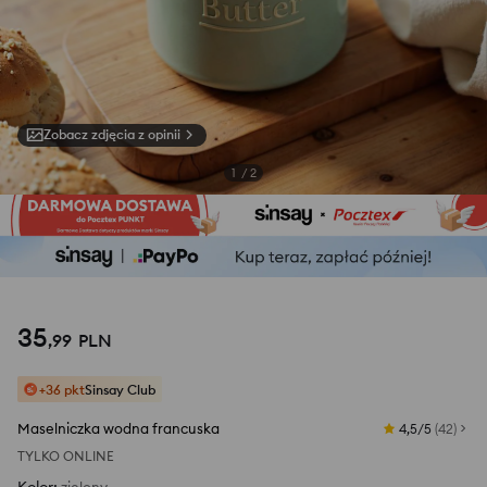
Zobacz zdjęcia z opinii
1
/
2
35
,
99
PLN
+36 pkt
Sinsay Club
Maselniczka wodna francuska
4,5/5
(
42
)
TYLKO ONLINE