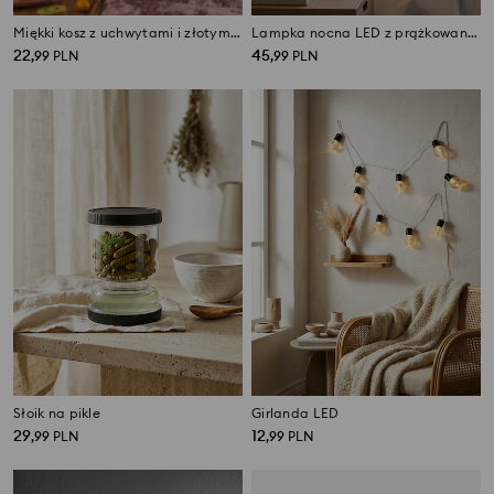
Miękki kosz z uchwytami i złotym nadrukiem w liście
Lampka nocna LED z prążkowanym kloszem i złotą podstawą
22
45
,
99
PLN
,
99
PLN
Słoik na pikle
Girlanda LED
29
12
,
99
PLN
,
99
PLN