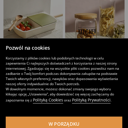
Pozwól na cookies
Korzystamy z plików cookies lub podobnych technologii w celu
zapewnienia Ci najlepszych doświadczeń z korzystania z naszej strony
Pojemnik na żywność z sitkiem
Słoik na żywność z pokrywką
internetowej. Zgadzając się na wszystkie pliki cookies pozwolisz nam na
11
15
,
99
PLN
,
99
PLN
zadbanie o Twój komfort podczas dokonywania zakupów na podstawie
Cena regularna
29,99
PLN
Twoich własnych preferencji, nawyków oraz dopasowania wyświetlania
Najniższa cena z 30 dni przed obniżką
14,99
PLN
naszej oferty indywidualnie do Twoich potrzeb.
W dowolnym momencie, możesz dokonać zmiany swojego wyboru
klikając opcję „Ustawienia”, aby dowiedzieć się więcej zachęcamy do
Polityką Cookies
Polityką Prywatności
zapoznania się z
oraz
.
W PORZĄDKU