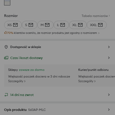
Rozmiar
Tabela rozmiarów
XS
S
M
L
XL
XXL
70
%
klientów oceniło, że rozmiar produktu jest zgodny z rozmiarem
Dostępność w sklepie
Czas i koszt dostawy
Sklepy
zawsze za darmo
Kurier/punkt odbioru
Większość paczek dociera w 3 dni robocze
Większość paczek docier
Szczegóły >
Szczegóły >
14 dni na zwrot
Opis produktu
560AP-MLC