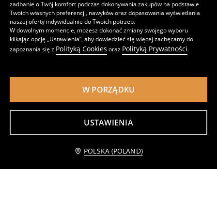
zadbanie o Twój komfort podczas dokonywania zakupów na podstawie
Twoich własnych preferencji, nawyków oraz dopasowania wyświetlania
naszej oferty indywidualnie do Twoich potrzeb.
W dowolnym momencie, możesz dokonać zmiany swojego wyboru
klikając opcję „Ustawienia”, aby dowiedzieć się więcej zachęcamy do
Polityką Cookies
Polityką Prywatności
zapoznania się z
oraz
.
W PORZĄDKU
USTAWIENIA
Majtki brazyliany 3 pack
Bawełniane majtki brazilian 5 pack
Powiadom mnie
POLSKA (POLAND)
25
14
,
99
PLN
,
99
PLN
Najniższa cena z 30 dni przed obniżką
29,99
PLN