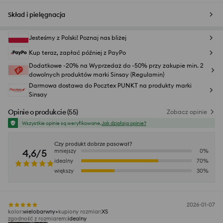
Skład i pielęgnacja
Jesteśmy z Polski! Poznaj nas bliżej
Kup teraz, zapłać później z PayPo
Dodatkowe -20% na Wyprzedaż do -50% przy zakupie min. 2
dowolnych produktów marki Sinsay (Regulamin)
Darmowa dostawa do Pocztex PUNKT na produkty marki
Sinsay
Opinie o produkcie
(
55
)
Zobacz opinie
Wszystkie opinie są weryfikowane.
Jak działają opinie?
Czy produkt dobrze pasował?
4,6/5
mniejszy
0
%
idealny
70
%
większy
30
%
2026-01-07
kolor
:
wielobarwny
kupiony rozmiar
:
XS
zgodność z rozmiarem
:
idealny