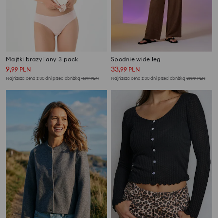
Majtki brazyliany 3 pack
Spodnie wide leg
9
33
,
99
PLN
,
99
PLN
Najniższa cena z 30 dni przed obniżką
11,99
PLN
Najniższa cena z 30 dni przed obniżką
39,99
PLN