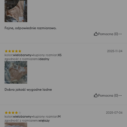
Fajne, odpowiednie rozmiarowo.
Pomocna
(
0
)
2025-11-24
kolor
:
wielobarwny
kupiony rozmiar
:
XS
zgodność z rozmiarem
:
idealny
Dobra jakość wygodne ladne
Pomocna
(
0
)
2025-07-06
kolor
:
wielobarwny
kupiony rozmiar
:
M
zgodność z rozmiarem
:
większy