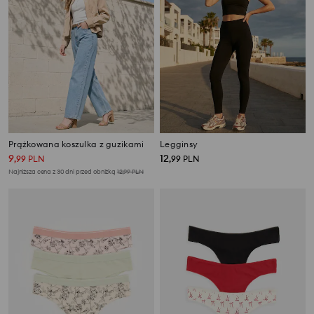
Prążkowana koszulka z guzikami
Legginsy
9
12
,
99
PLN
,
99
PLN
Najniższa cena z 30 dni przed obniżką
12,99
PLN