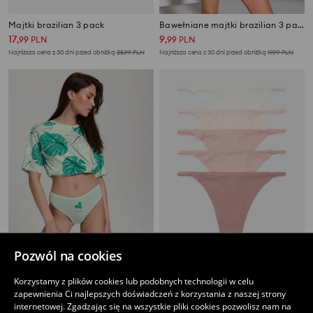
Majtki brazilian 3 pack
Bawełniane majtki brazilian 3 pack
17
9
,
99
PLN
,
99
PLN
Najniższa cena z 30 dni przed obniżką
25,99
PLN
Najniższa cena z 30 dni przed obniżką
19,99
PLN
Pozwól na cookies
Majtki brazyliany 2 pack
Majtki stringi 5 pack
Korzystamy z plików cookies lub podobnych technologii w celu
22
27
,
99
PLN
,
99
PLN
zapewnienia Ci najlepszych doświadczeń z korzystania z naszej strony
Najniższa cena z 30 dni przed obniżką
35,99
PLN
internetowej. Zgadzając się na wszystkie pliki cookies pozwolisz nam na