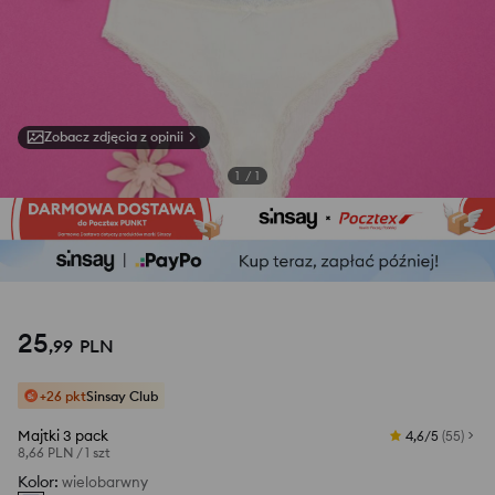
Zobacz zdjęcia z opinii
1
/
1
25
,
99
PLN
+26 pkt
Sinsay Club
Majtki 3 pack
4,6/5
(
55
)
8,66 PLN
/
1 szt
Kolor
:
wielobarwny