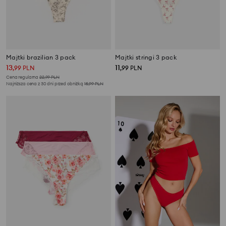
Majtki brazilian 3 pack
Majtki stringi 3 pack
13
11
,
99
PLN
,
99
PLN
Cena regularna
22,99
PLN
Najniższa cena z 30 dni przed obniżką
15,99
PLN