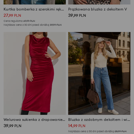
Kurtka bomberka z szerokimi rękawami
Prążkowana bluzka z dekoltem V
27
39
,
99
PLN
,
99
PLN
Cena regularna
69,99
PLN
Najniższa cena z 30 dni przed obniżką
39,99
PLN
Welurowa sukienka z drapowaniem
Bluzka z ozdobnym dekoltem i wiskozą
39
14
,
99
PLN
,
99
PLN
Najniższa cena z 30 dni przed obniżką
25,99
PLN