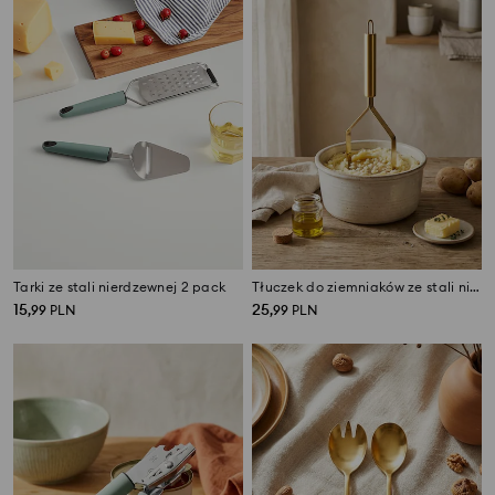
Tarki ze stali nierdzewnej 2 pack
Tłuczek do ziemniaków ze stali nierdzewnej
15
25
,
99
PLN
,
99
PLN