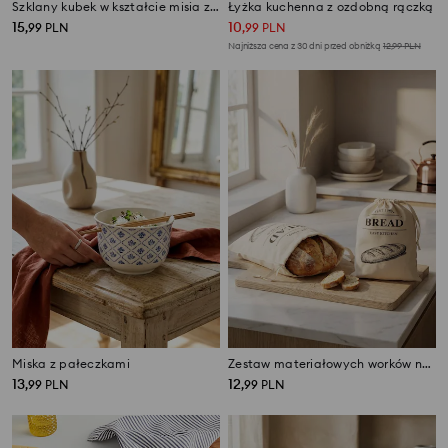
Szklany kubek w kształcie misia ze słomką i pokrywką
Łyżka kuchenna z ozdobną rączką
15
10
,
99
PLN
,
99
PLN
Najniższa cena z 30 dni przed obniżką
12,99
PLN
Miska z pałeczkami
Zestaw materiałowych worków na żywność 2 pack
13
12
,
99
PLN
,
99
PLN