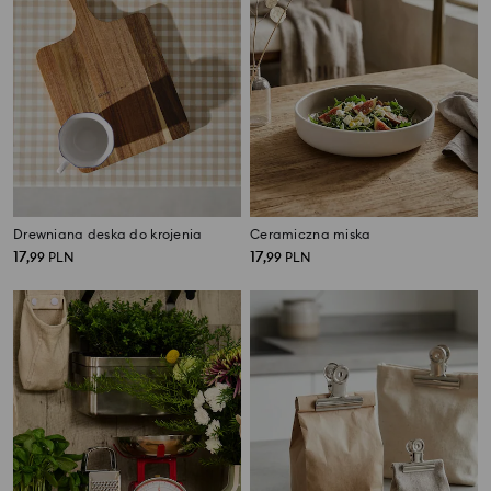
Drewniana deska do krojenia
Ceramiczna miska
17
17
,
99
PLN
,
99
PLN