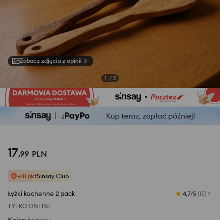
Zobacz zdjęcia z opinii
1
/
3
17
,
99
PLN
+18 pkt
Sinsay Club
Łyżki kuchenne 2 pack
4,7/5
(
15
)
TYLKO ONLINE