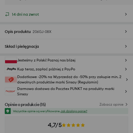
14 dni na zwrot
Opis produktu
206GJ-08X
Skład i pielęgnacja
Jesteśmy z Polski! Poznaj nas bliżej
Kup teraz, zapłać później z PayPo
Dodatkowe -20% na Wyprzedaż do -50% przy zakupie min. 2
dowolnych produktów marki Sinsay (Regulamin)
Darmowa dostawa do Pocztex PUNKT na produkty marki
Sinsay
Opinie o produkcie
(
15
)
Zobacz opinie
Wszystkie opinie są weryfikowane.
Jak działają opinie?
4,7/5