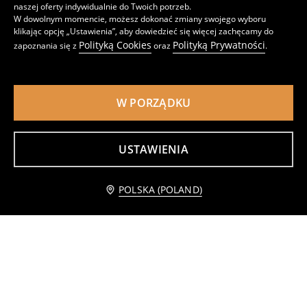
naszej oferty indywidualnie do Twoich potrzeb.
W dowolnym momencie, możesz dokonać zmiany swojego wyboru
klikając opcję „Ustawienia”, aby dowiedzieć się więcej zachęcamy do
Łyżki kuchenne 2 pack
Otwieracz do butelek
Polityką Cookies
Polityką Prywatności
zapoznania się z
oraz
.
17
13
,
99
PLN
,
99
PLN
W PORZĄDKU
USTAWIENIA
Powiadom mnie
POLSKA (POLAND)
Zestaw noży 2 pack
Zestaw sztućców 4 pack
19
45
,
99
PLN
,
99
PLN