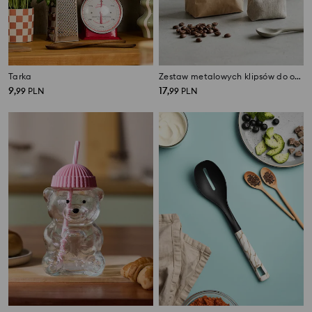
Tarka
Zestaw metalowych klipsów do opakowań 18 pack
9
17
,
99
PLN
,
99
PLN