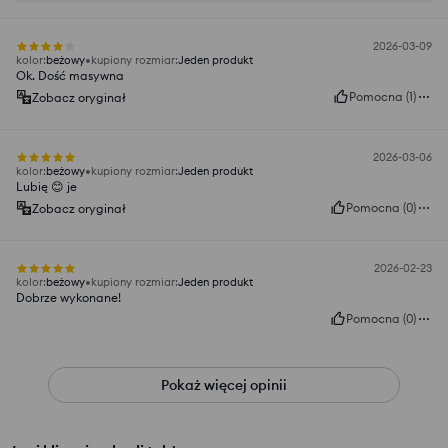
2026-03-09
kolor
:
beżowy
kupiony rozmiar
:
Jeden produkt
Ok. Dość masywna
Pomocna
(
1
)
Zobacz oryginał
2026-03-06
kolor
:
beżowy
kupiony rozmiar
:
Jeden produkt
Lubię 😊 je
Pomocna
(
0
)
Zobacz oryginał
2026-02-23
kolor
:
beżowy
kupiony rozmiar
:
Jeden produkt
Dobrze wykonane!
Pomocna
(
0
)
Pokaż więcej opinii