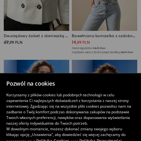
Dwurzędowy żakiet z domieszką wiskozy
Bawełniana kamizelka z ozdobnymi guzikami
69
14
,
99
PLN
,
99
PLN
Cena regularna
45,99
PLN
Najniższa cena z 30 dni przed obniżką
25,99
PLN
Pozwól na cookies
Korzystamy z plików cookies lub podobnych technologii w celu
zapewnienia Ci najlepszych doświadczeń z korzystania z naszej strony
internetowej. Zgadzając się na wszystkie pliki cookies pozwolisz nam na
zadbanie o Twój komfort podczas dokonywania zakupów na podstawie
Twoich własnych preferencji, nawyków oraz dopasowania wyświetlania
naszej oferty indywidualnie do Twoich potrzeb.
W dowolnym momencie, możesz dokonać zmiany swojego wyboru
klikając opcję „Ustawienia”, aby dowiedzieć się więcej zachęcamy do
Polityką Cookies
Polityką Prywatności