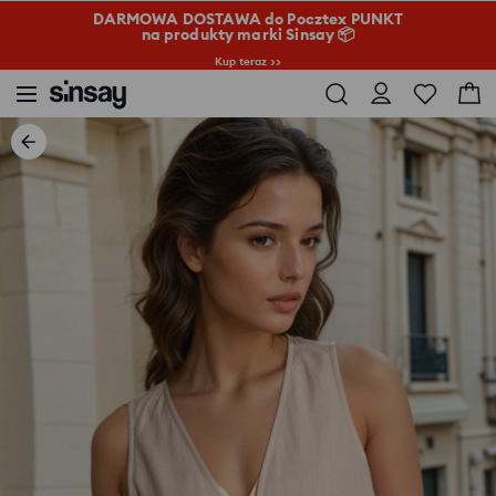
DARMOWA DOSTAWA do Pocztex PUNKT
na produkty marki Sinsay 📦
Kup teraz >>