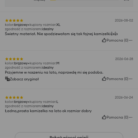
2026-08-02
kolor
:
brązowy
kupiony rozmiar
:
XL
zgodność z rozmiarem
:
idealny
Świetny materiał. Nie spodziewałam się tak fajnej kamizelki👍️👍️
Pomocna
(
0
)
2026-06-28
kolor
:
brązowy
kupiony rozmiar
:
M
zgodność z rozmiarem
:
idealny
Przyjemne w noszeniu na lato, naprawdę mi się podoba.
Pomocna
(
0
)
Zobacz oryginał
2026-06-24
kolor
:
brązowy
kupiony rozmiar
:
L
zgodność z rozmiarem
:
idealny
Ładna,prosta kamizelka na lato ok rozmiar dobry
Pomocna
(
0
)
Pokaż więcej opinii