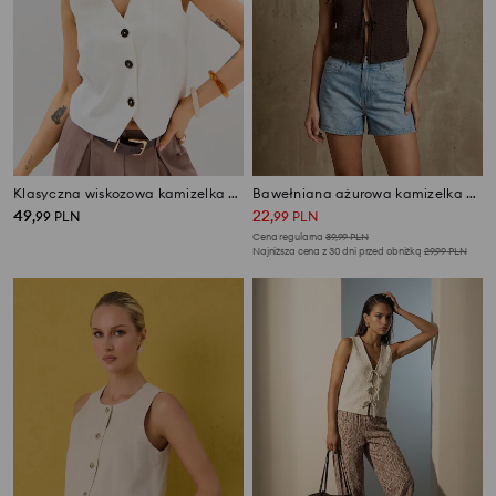
Klasyczna wiskozowa kamizelka garniturowa
Bawełniana ażurowa kamizelka z dekoracyjnym wiązaniem
49
22
,
99
PLN
,
99
PLN
Cena regularna
39,99
PLN
Najniższa cena z 30 dni przed obniżką
29,99
PLN