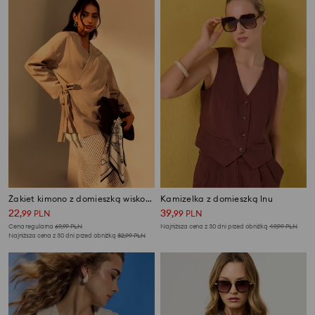
Żakiet kimono z domieszką wiskozy
Kamizelka z domieszką lnu
22
39
,
99
PLN
,
99
PLN
Cena regularna
69,99
PLN
Najniższa cena z 30 dni przed obniżką
49,99
PLN
Najniższa cena z 30 dni przed obniżką
32,99
PLN