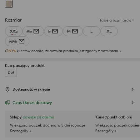
Rozmiar
Tabela rozmiarów
XXS
XS
S
M
L
XL
XXL
80
%
klientów oceniło, że rozmiar produktu jest zgodny z rozmiarem
Kup pasujący produkt
Dół
Dostępność w sklepie
Czas i koszt dostawy
Sklepy
zawsze za darmo
Kurier/punkt odbioru
Większość paczek dociera w 3 dni robocze
Większość paczek docier
Szczegóły >
Szczegóły >