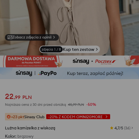
Zobacz zdjęcia z opinii
Kup ten zestaw
zdjęcia
1
/
8
22
,
99
PLN
-50%
Najniższa cena z 30 dni przed obniżką
45,99
PLN
+23 pkt
Sinsay Club
-20%
Z KODEM
OMNI20MORE
Luźna kamizelka z wiskozą
4,7/5
(
36
)
Kolor
:
brązowy