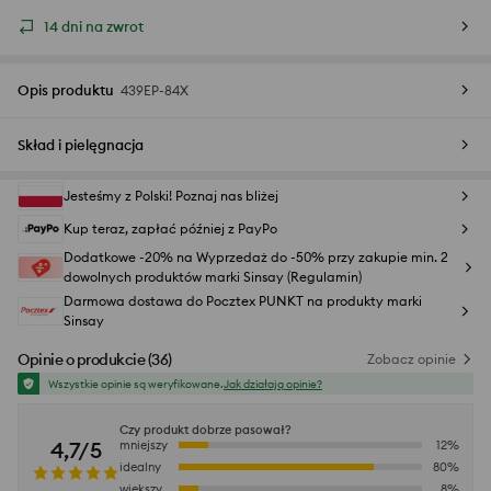
14 dni na zwrot
Opis produktu
439EP-84X
Skład i pielęgnacja
Jesteśmy z Polski! Poznaj nas bliżej
Kup teraz, zapłać później z PayPo
Dodatkowe -20% na Wyprzedaż do -50% przy zakupie min. 2
dowolnych produktów marki Sinsay (Regulamin)
Darmowa dostawa do Pocztex PUNKT na produkty marki
Sinsay
Opinie o produkcie
(
36
)
Zobacz opinie
Wszystkie opinie są weryfikowane.
Jak działają opinie?
Czy produkt dobrze pasował?
4,7/5
mniejszy
12
%
idealny
80
%
większy
8
%