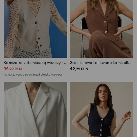
Kamizelka z domieszką wiskozy i lnu
Garniturowa taliowana kamizelka z wiskozą
35
49
,
99
PLN
,
99
PLN
Najniższa cena z 30 dni przed obniżką
49,99
PLN