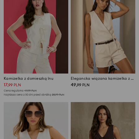
Kamizelka z domieszką lnu
Elegancka wiązana kamizelka z wiskozą
17
49
,
99
PLN
,
99
PLN
Cena regularna
49,99
PLN
Najniższa cena z 30 dni przed obniżką
25,99
PLN