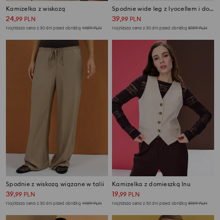
Kamizelka z wiskozą
Spodnie wide leg z lyocellem i domieszką lnu
24
39
,
99
PLN
,
99
PLN
Najniższa cena z 30 dni przed obniżką
49,99
PLN
Najniższa cena z 30 dni przed obniżką
59,99
PLN
Spodnie z wiskozą wiązane w talii
Kamizelka z domieszką lnu
39
19
,
99
PLN
,
99
PLN
Najniższa cena z 30 dni przed obniżką
49,99
PLN
Najniższa cena z 30 dni przed obniżką
39,99
PLN