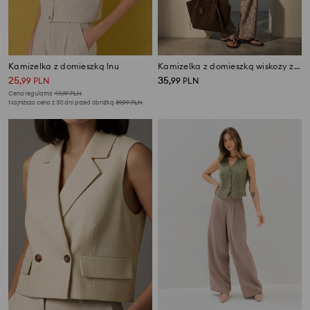
Kamizelka z domieszką lnu
Kamizelka z domieszką wiskozy z haftem kwiatowym i wiązaniem
25
35
,
99
PLN
,
99
PLN
Cena regularna
49,99
PLN
Najniższa cena z 30 dni przed obniżką
39,99
PLN