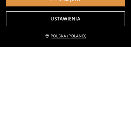
USTAWIENIA
Płaszcz pikowany z kapturem
Kurtka teddy z guzikami i kieszeniami
179
69
,
99
PLN
,
99
PLN
Powiadom mnie
POLSKA (POLAND)
Kurtka teddy ze stójką na zamek
Płaszcz z kołnierzem z imitacji futra