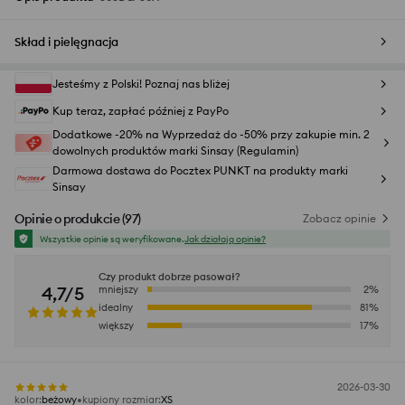
Skład i pielęgnacja
Jesteśmy z Polski! Poznaj nas bliżej
Kup teraz, zapłać później z PayPo
Dodatkowe -20% na Wyprzedaż do -50% przy zakupie min. 2
dowolnych produktów marki Sinsay (Regulamin)
Darmowa dostawa do Pocztex PUNKT na produkty marki
Sinsay
Opinie o produkcie
(
97
)
Zobacz opinie
Wszystkie opinie są weryfikowane.
Jak działają opinie?
Czy produkt dobrze pasował?
4,7/5
mniejszy
2
%
idealny
81
%
większy
17
%
2026-03-30
kolor
:
beżowy
kupiony rozmiar
:
XS