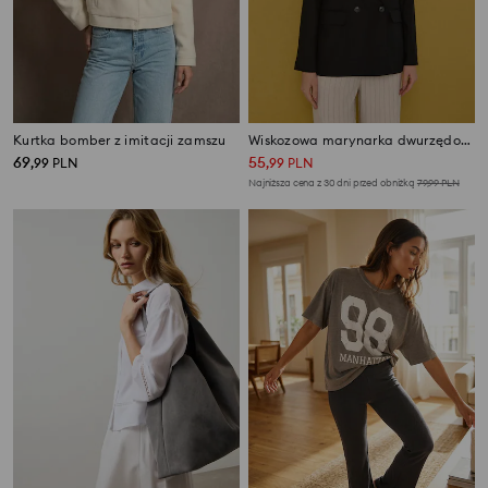
Kurtka bomber z imitacji zamszu
Wiskozowa marynarka dwurzędowa regular fit z domieszką lnu
69
55
,
99
PLN
,
99
PLN
Najniższa cena z 30 dni przed obniżką
79,99
PLN