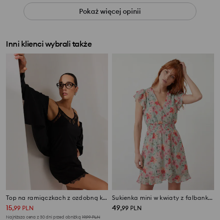
Pokaż więcej opinii
Inni klienci wybrali także
Top na ramiączkach z ozdobną koronką
Sukienka mini w kwiaty z falbankami
15
49
,
99
PLN
,
99
PLN
Najniższa cena z 30 dni przed obniżką
19,99
PLN