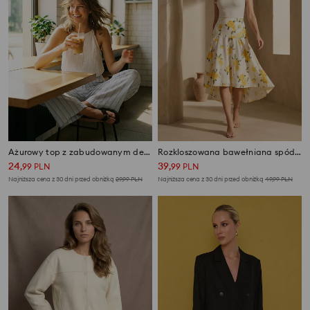
Ażurowy top z zabudowanym dekoltem
Rozkloszowana bawełniana spódnica midi w kwiaty
24
39
,
99
PLN
,
99
PLN
Najniższa cena z 30 dni przed obniżką
29,99
PLN
Najniższa cena z 30 dni przed obniżką
49,99
PLN