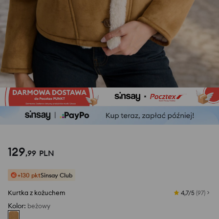
Zobacz zdjęcia z opinii
1
/
8
129
,
99
PLN
+130 pkt
Sinsay Club
Kurtka z kożuchem
4,7/5
(
97
)
Kolor
:
beżowy