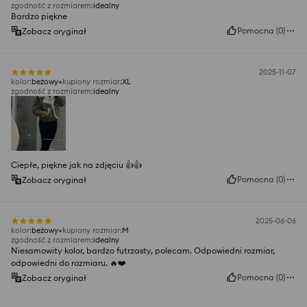
zgodność z rozmiarem
:
idealny
Bardzo piękne
Pomocna
(
0
)
Zobacz oryginał
2025-11-07
kolor
:
beżowy
kupiony rozmiar
:
XL
zgodność z rozmiarem
:
idealny
Ciepłe, piękne jak na zdjęciu 👍️👍️
Pomocna
(
0
)
Zobacz oryginał
2025-06-06
kolor
:
beżowy
kupiony rozmiar
:
M
zgodność z rozmiarem
:
idealny
Niesamowity kolor, bardzo futrzasty, polecam. Odpowiedni rozmiar,
odpowiedni do rozmiaru. 🔥❤️
Pomocna
(
0
)
Zobacz oryginał