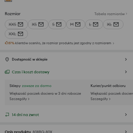
Rozmiar
Tabela rozmiarów
XXS
XS
S
M
L
XL
XXL
81
%
klientów oceniło, że rozmiar produktu jest zgodny z rozmiarem
Dostępność w sklepie
Czas i koszt dostawy
Sklepy
zawsze za darmo
Kurier/punkt odbioru
Większość paczek dociera w 3 dni robocze
Większość paczek docier
Szczegóły >
Szczegóły >
14 dni na zwrot
Opis produktu
808BQ-80X