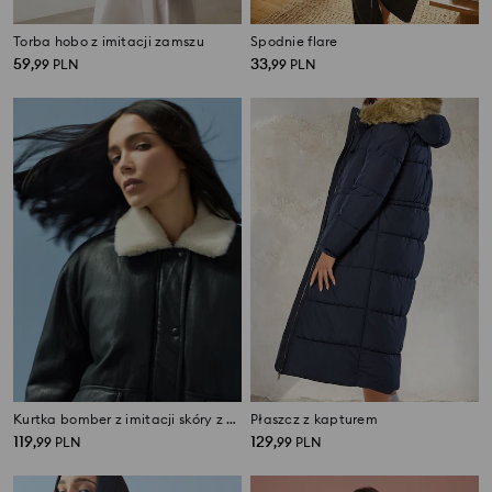
Torba hobo z imitacji zamszu
Spodnie flare
59
33
,
99
PLN
,
99
PLN
Kurtka bomber z imitacji skóry z kołnierzem z imitacji futra
Płaszcz z kapturem
119
129
,
99
PLN
,
99
PLN