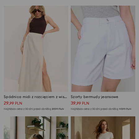
Spódnica midi z rozcięciem z wiskozą i domieszką lnu
Szorty bermudy jeansowe
29
39
,
99
PLN
,
99
PLN
Najniższa cena z 30 dni przed obniżką
39,99
PLN
Najniższa cena z 30 dni przed obniżką
49,99
PLN