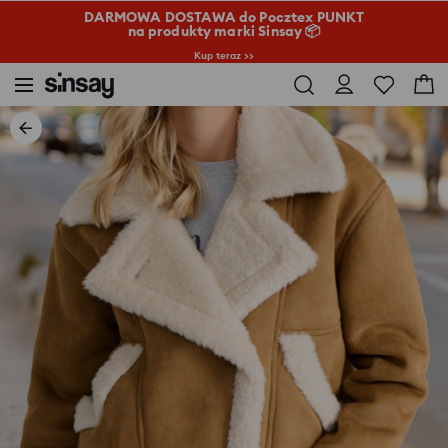
DARMOWA DOSTAWA do Pocztex PUNKT
na produkty marki Sinsay 📦
Kup teraz >>