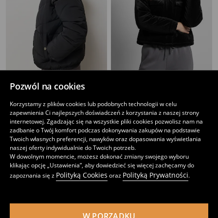
Pozwól na cookies
Pikowana kurtka puffer z kapturem
Kurtka bomberka
89
69
,
99
PLN
,
99
PLN
Korzystamy z plików cookies lub podobnych technologii w celu
Najniższa cena z 30 dni przed obniżką
119,99
PLN
zapewnienia Ci najlepszych doświadczeń z korzystania z naszej strony
internetowej. Zgadzając się na wszystkie pliki cookies pozwolisz nam na
zadbanie o Twój komfort podczas dokonywania zakupów na podstawie
Twoich własnych preferencji, nawyków oraz dopasowania wyświetlania
naszej oferty indywidualnie do Twoich potrzeb.
W dowolnym momencie, możesz dokonać zmiany swojego wyboru
klikając opcję „Ustawienia”, aby dowiedzieć się więcej zachęcamy do
Polityką Cookies
Polityką Prywatności
zapoznania się z
oraz
.
W PORZĄDKU