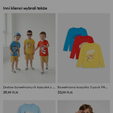
Inni klienci wybrali także
Zestaw bawełnianych koszulek z krótkim rękawem PAW Patrol 3 pack
Bawełniana koszulka 3 pack PAW Patrol
39
33
,
99
PLN
,
99
PLN