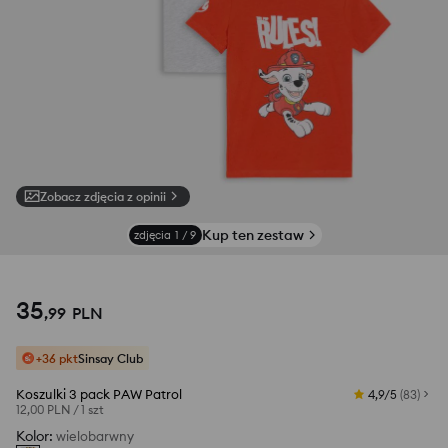
Zobacz zdjęcia z opinii
Kup ten zestaw
zdjęcia
1
/
9
35
,
99
PLN
+36 pkt
Sinsay Club
Koszulki 3 pack PAW Patrol
4,9/5
(
83
)
12,00 PLN
/
1 szt
Kolor
:
wielobarwny