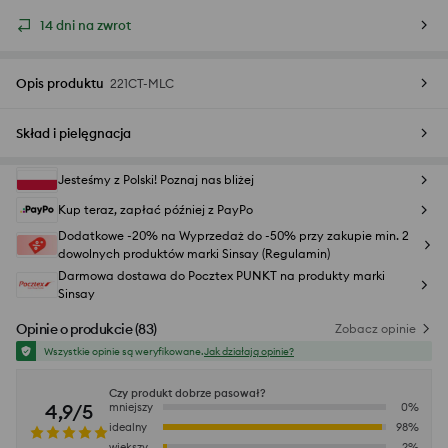
14 dni na zwrot
Opis produktu
221CT-MLC
Skład i pielęgnacja
Jesteśmy z Polski! Poznaj nas bliżej
Kup teraz, zapłać później z PayPo
Dodatkowe -20% na Wyprzedaż do -50% przy zakupie min. 2
dowolnych produktów marki Sinsay (Regulamin)
Darmowa dostawa do Pocztex PUNKT na produkty marki
Sinsay
Opinie o produkcie
(
83
)
Zobacz opinie
Wszystkie opinie są weryfikowane.
Jak działają opinie?
Czy produkt dobrze pasował?
4,9/5
mniejszy
0
%
idealny
98
%
większy
2
%