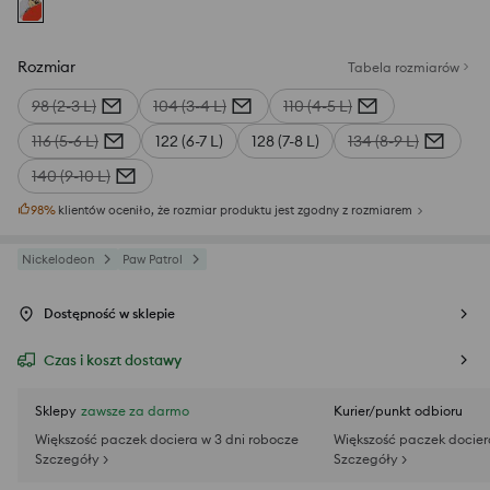
Rozmiar
Tabela rozmiarów
98 (2-3 L)
104 (3-4 L)
110 (4-5 L)
116 (5-6 L)
122 (6-7 L)
128 (7-8 L)
134 (8-9 L)
140 (9-10 L)
98
%
klientów oceniło, że rozmiar produktu jest zgodny z rozmiarem
Nickelodeon
Paw Patrol
Dostępność w sklepie
Czas i koszt dostawy
Sklepy
zawsze za darmo
Kurier/punkt odbioru
Większość paczek dociera w 3 dni robocze
Większość paczek docier
Szczegóły >
Szczegóły >