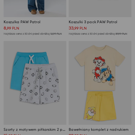
Koszulka PAW Patrol
Koszulki 3 pack PAW Patrol
8
33
,
99
PLN
,
99
PLN
Najniższa cena z 30 dni przed obniżką
12,99
PLN
Najniższa cena z 30 dni przed obniżką
39,99
PLN
Szorty z motywem piłkarskim 2 pack
Bawełniany komplet z nadrukiem