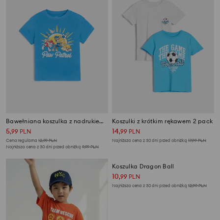
Bawełniana koszulka z nadrukiem PAW Patrol
Koszulki z krótkim rękawem 2 pack
5
14
,
99
PLN
,
99
PLN
Cena regularna
12,99
PLN
Najniższa cena z 30 dni przed obniżką
17,99
PLN
Najniższa cena z 30 dni przed obniżką
9,99
PLN