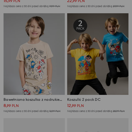
15
22
,
99
PLN
,
99
PLN
Najniższa cena z 30 dni przed obniżką
19,99
PLN
Najniższa cena z 30 dni przed obniżką
29,99
PLN
Bawełniana koszulka z nadrukiem PAW Patrol
Koszulki 2 pack DC
8
12
,
99
PLN
,
99
PLN
Najniższa cena z 30 dni przed obniżką
12,99
PLN
Najniższa cena z 30 dni przed obniżką
25,99
PLN