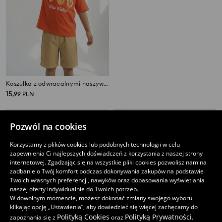
Koszulka z odwracalnymi naszywkami PAW Patrol
Koszulka Dragon Ball
15
10
,
99
PLN
,
99
PLN
Najniższa cena z 30 dni przed obniżką
12,99
PLN
Pozwól na cookies
Korzystamy z plików cookies lub podobnych technologii w celu
zapewnienia Ci najlepszych doświadczeń z korzystania z naszej strony
internetowej. Zgadzając się na wszystkie pliki cookies pozwolisz nam na
zadbanie o Twój komfort podczas dokonywania zakupów na podstawie
Twoich własnych preferencji, nawyków oraz dopasowania wyświetlania
naszej oferty indywidualnie do Twoich potrzeb.
W dowolnym momencie, możesz dokonać zmiany swojego wyboru
klikając opcję „Ustawienia”, aby dowiedzieć się więcej zachęcamy do
Polityką Cookies
Polityką Prywatności
zapoznania się z
oraz
.