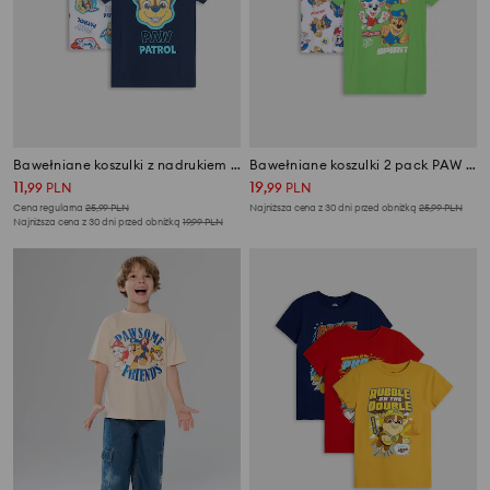
Bawełniane koszulki z nadrukiem PAW Patrol 2 pack
Bawełniane koszulki 2 pack PAW Patrol
11
19
,
99
PLN
,
99
PLN
Cena regularna
25,99
PLN
Najniższa cena z 30 dni przed obniżką
25,99
PLN
Najniższa cena z 30 dni przed obniżką
19,99
PLN