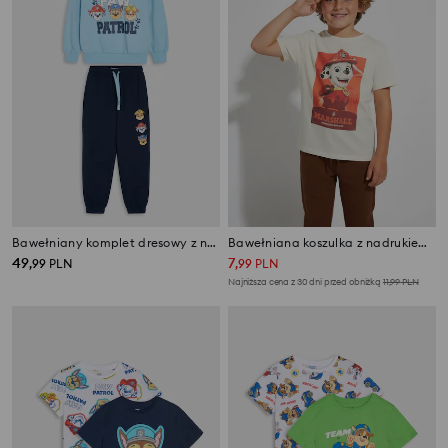
Bawełniany komplet dresowy z nadrukiem PAW Patrol
Bawełniana koszulka z nadrukiem PAW Patrol
49
7
,
99
PLN
,
99
PLN
Najniższa cena z 30 dni przed obniżką
11,99
PLN