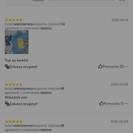
2026-06-12
kolor
:
wielobarwny
kupiony rozmiar
:
116
zgodność z rozmiarem
:
idealny
Top są świetni
Pomocna
(
0
)
Zobacz oryginał
2026-06-08
kolor
:
wielobarwny
kupiony rozmiar
:
98
zgodność z rozmiarem
:
idealny
Wskaźnik cen
Pomocna
(
1
)
Zobacz oryginał
2026-06-04
kolor
:
wielobarwny
kupiony rozmiar
:
98
zgodność z rozmiarem
:
idealny