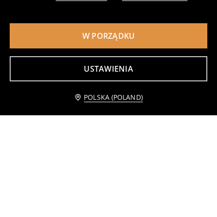
W PORZĄDKU
Koszulki 2 pack PAW Patrol
Bawełniana koszulka z nadrukiem Super Mario
25
19
,
99
PLN
,
99
PLN
Najniższa cena z 30 dni przed obniżką
25,99
PLN
USTAWIENIA
POLSKA (POLAND)
Komplet dresowy z nadrukiem PAW Patrol
Komplet dzianinowy PAW Patrol