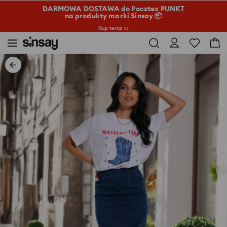
DARMOWA DOSTAWA do Pocztex PUNKT
na produkty marki Sinsay 📦
Kup teraz >>