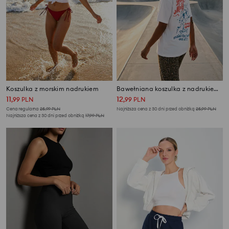
Koszulka z morskim nadrukiem
Bawełniana koszulka z nadrukiem na plecach
11
12
,
99
PLN
,
99
PLN
Cena regularna
25,99
PLN
Najniższa cena z 30 dni przed obniżką
25,99
PLN
Najniższa cena z 30 dni przed obniżką
17,99
PLN