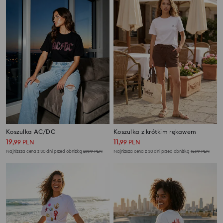
Koszulka AC/DC
Koszulka z krótkim rękawem
19
11
,
99
PLN
,
99
PLN
Najniższa cena z 30 dni przed obniżką
29,99
PLN
Najniższa cena z 30 dni przed obniżką
15,99
PLN