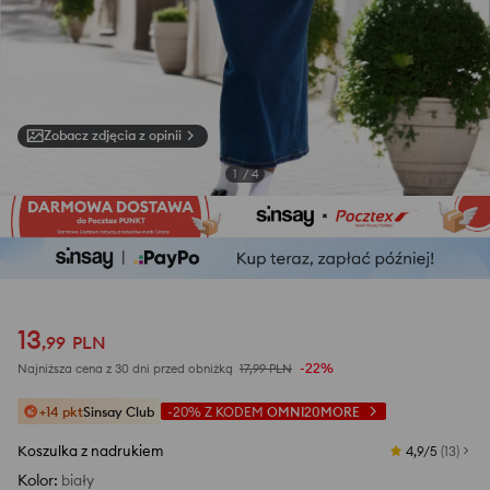
Zobacz zdjęcia z opinii
1
/
4
13
,
99
PLN
-22%
Najniższa cena z 30 dni przed obniżką
17,99
PLN
+14 pkt
Sinsay Club
-20%
Z KODEM
OMNI20MORE
Koszulka z nadrukiem
4,9/5
(
13
)
Kolor
:
biały