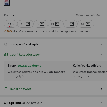
Rozmiar
Tabela rozmiarów
XXS
XS
S
M
L
XL
78
%
klientów oceniło, że rozmiar produktu jest zgodny z rozmiarem
Dostępność w sklepie
Czas i koszt dostawy
Sklepy
zawsze za darmo
Kurier/punkt odbioru
Większość paczek dociera w 3 dni robocze
Większość paczek docier
Szczegóły >
Szczegóły >
14 dni na zwrot
Opis produktu
279DW-00X