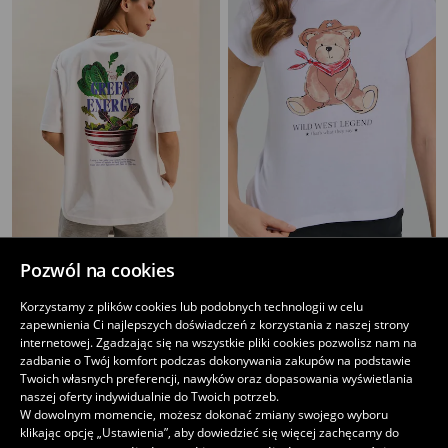
Bawełniana koszulka z nadrukiem na plecach
Bawełniana koszulka z nadrukiem
Pozwól na cookies
25
25
,
99
PLN
,
99
PLN
Korzystamy z plików cookies lub podobnych technologii w celu
zapewnienia Ci najlepszych doświadczeń z korzystania z naszej strony
internetowej. Zgadzając się na wszystkie pliki cookies pozwolisz nam na
zadbanie o Twój komfort podczas dokonywania zakupów na podstawie
Twoich własnych preferencji, nawyków oraz dopasowania wyświetlania
naszej oferty indywidualnie do Twoich potrzeb.
W dowolnym momencie, możesz dokonać zmiany swojego wyboru
klikając opcję „Ustawienia”, aby dowiedzieć się więcej zachęcamy do