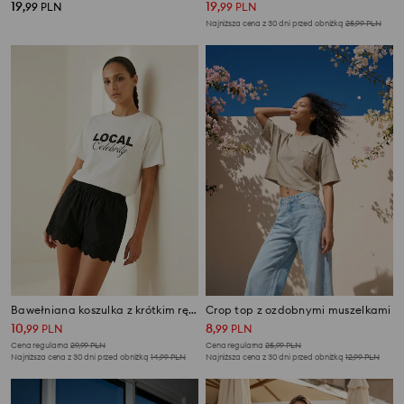
19
19
,
99
PLN
,
99
PLN
Najniższa cena z 30 dni przed obniżką
25,99
PLN
Bawełniana koszulka z krótkim rękawem i napisem
Crop top z ozdobnymi muszelkami
10
8
,
99
PLN
,
99
PLN
Cena regularna
29,99
PLN
Cena regularna
25,99
PLN
Najniższa cena z 30 dni przed obniżką
14,99
PLN
Najniższa cena z 30 dni przed obniżką
12,99
PLN