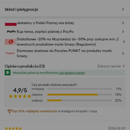
Skład i pielęgnacja
Jesteśmy z Polski! Poznaj nas bliżej
Kup teraz, zapłać później z PayPo
Dodatkowe -20% na Wyprzedaż do -50% przy zakupie min. 2
dowolnych produktów marki Sinsay (Regulamin)
Darmowa dostawa do Pocztex PUNKT na produkty marki
Sinsay
Opinie o produkcie
(
13
)
Zobacz opinie
Wszystkie opinie są weryfikowane.
Jak działają opinie?
Czy produkt dobrze pasował?
4,9/5
mniejszy
0
%
idealny
78
%
większy
22
%
Top 10% najlepiej ocenianych
w kategorii koszulki i topy
2026-02-20