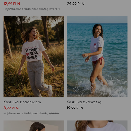
12
24
,
99
PLN
,
99
PLN
Najniższa cena z 30 dni przed obniżką
17,99
PLN
Koszulka z nadrukiem
Koszulka z krewetką
8
19
,
99
PLN
,
99
PLN
Najniższa cena z 30 dni przed obniżką
11,99
PLN