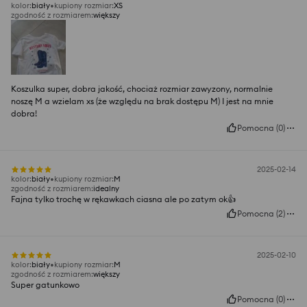
kolor
:
biały
kupiony rozmiar
:
XS
zgodność z rozmiarem
:
większy
Koszulka super, dobra jakość, chociaż rozmiar zawyzony, normalnie
noszę M a wzielam xs (że względu na brak dostępu M) I jest na mnie
dobra!
Pomocna
(
0
)
2025-02-14
kolor
:
biały
kupiony rozmiar
:
M
zgodność z rozmiarem
:
idealny
Fajna tylko trochę w rękawkach ciasna ale po zatym ok👍️
Pomocna
(
2
)
2025-02-10
kolor
:
biały
kupiony rozmiar
:
M
zgodność z rozmiarem
:
większy
Super gatunkowo
Pomocna
(
0
)