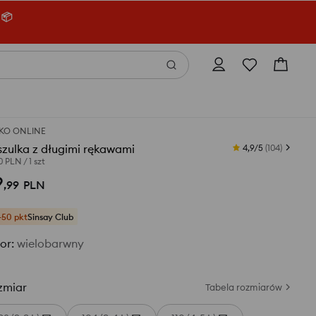
 📦
KO ONLINE
zulka z długimi rękawami
4,9/5
(
104
)
00 PLN
/
1 szt
9
,
99
PLN
+50 pkt
Sinsay Club
or
:
wielobarwny
zmiar
Tabela rozmiarów