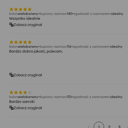
kolor
:
wielobarwny
kupiony rozmiar
:
140
zgodność z rozmiarem
:
idealny
Wszystko idealnie
Zobacz oryginał
kolor
:
wielobarwny
kupiony rozmiar
:
116
zgodność z rozmiarem
:
idealny
Bardzo dobra jakość, polecam.
Zobacz oryginał
kolor
:
wielobarwny
kupiony rozmiar
:
110
zgodność z rozmiarem
:
idealny
Bardzo szeroki
Zobacz oryginał
1
2
3
.