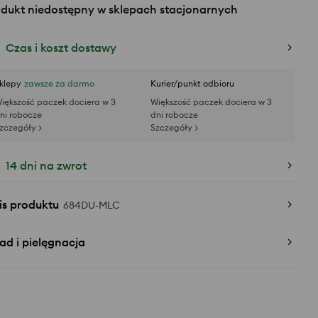
odukt niedostępny w sklepach stacjonarnych
Czas i koszt dostawy
klepy
zawsze za darmo
Kurier/punkt odbioru
iększość paczek dociera w 3
Większość paczek dociera w 3
ni robocze
dni robocze
zczegóły >
Szczegóły >
14 dni na zwrot
is produktu
684DU-MLC
ad i pielęgnacja