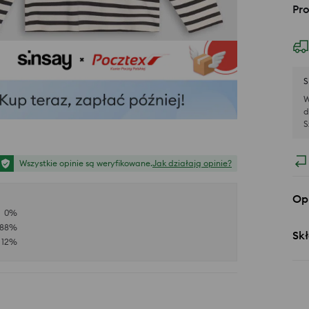
Pr
S
W
d
S
Wszystkie opinie są weryfikowane.
Jak działają opinie?
Op
0
%
88
%
Skł
12
%