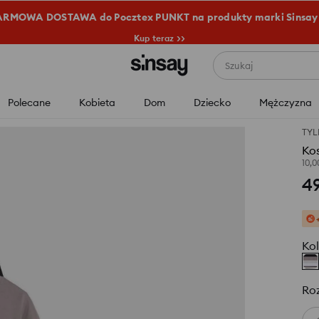
RMOWA DOSTAWA do Pocztex PUNKT na produkty marki Sinsay
Kup teraz >>
Szukaj
Polecane
Kobieta
Dom
Dziecko
Mężczyzna
TYL
Kos
10,
4
Kol
Ro