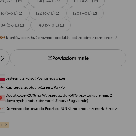
98 (2-3 L)
104 (3-4 L)
110 (4-5 L)
116 (5-6 L)
122 (6-7 L)
128 (7-8 L)
134 (8-9 L)
140 (9-10 L)
8
%
klientów oceniło, że rozmiar produktu jest zgodny z rozmiarem
Powiadom mnie
Jesteśmy z Polski! Poznaj nas bliżej
Kup teraz, zapłać później z PayPo
Dodatkowe -20% na Wyprzedaż do -50% przy zakupie min. 2
dowolnych produktów marki Sinsay (Regulamin)
Darmowa dostawa do Pocztex PUNKT na produkty marki Sinsay
ic