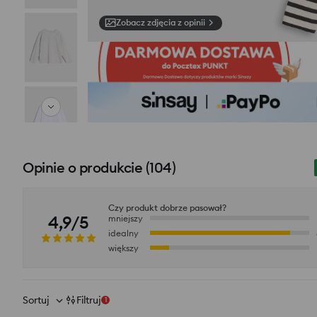
Zobacz zdjęcia z opinii
Opinie o produkcie
(
104
)
Czy produkt dobrze pasował?
4,9/5
mniejszy
idealny
większy
Sortuj
Filtruj
1