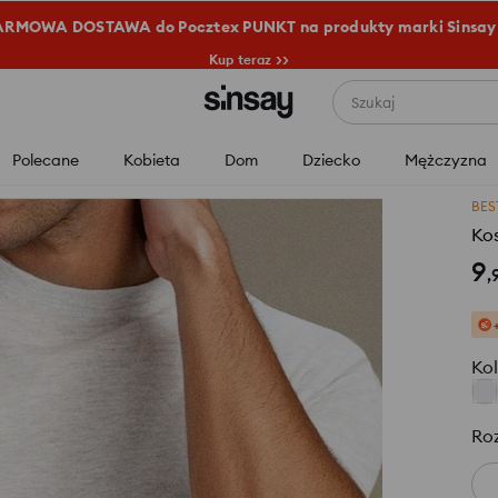
RMOWA DOSTAWA do Pocztex PUNKT na produkty marki Sinsay
Kup teraz >>
Szukaj
Polecane
Kobieta
Dom
Dziecko
Mężczyzna
BES
Kos
9
,
Kol
Ro