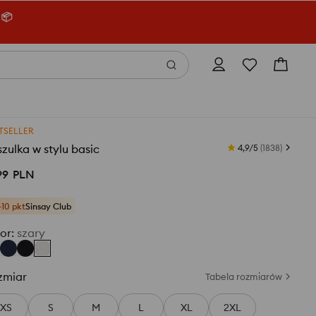
 📦
TSELLER
zulka w stylu basic
4,9/5
(
1838
)
99
PLN
+10 pkt
Sinsay Club
or
:
szary
zmiar
Tabela rozmiarów
XS
S
M
L
XL
2XL