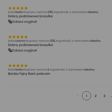
kolor
:
biały
kupiony rozmiar
:
2XL
zgodność z rozmiarem
:
idealny
Dobra, podstawowa koszulka
Zobacz oryginał
kolor
:
czarny
kupiony rozmiar
:
2XL
zgodność z rozmiarem
:
idealny
Dobra, podstawowa koszulka
Zobacz oryginał
kolor
:
biały
kupiony rozmiar
:
L
zgodność z rozmiarem
:
idealny
Bardzo fajny Basic polecam
1
2
3
.