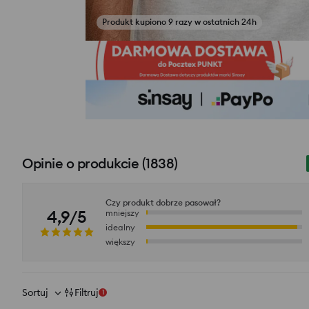
Produkt kupiono 9 razy w ostatnich 24h
Zobacz zdjęcia z opinii
Opinie o produkcie
(
1838
)
Czy produkt dobrze pasował?
4,9/5
mniejszy
idealny
większy
Sortuj
Filtruj
1