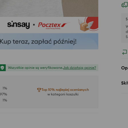
S
W
d
S
Op
Wszystkie opinie są weryfikowane.
Jak działają opinie?
Skł
1
%
Top 10% najlepiej ocenianych
97
%
w kategorii koszulki
1
%