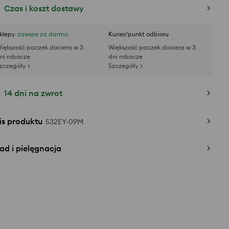
Czas i koszt dostawy
klepy
zawsze za darmo
Kurier/punkt odbioru
iększość paczek dociera w 3
Większość paczek dociera w 3
ni robocze
dni robocze
zczegóły >
Szczegóły >
14 dni na zwrot
is produktu
532EY-09M
ad i pielęgnacja