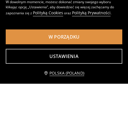
W dowolnym momencie, możesz dokonać zmiany swojego wyboru
klikając opcję „Ustawienia”, aby dowiedzieć się więcej zachęcamy do
Polityką Cookies
Polityką Prywatności
zapoznania się z
oraz
.
Koszulka Gang Beast
Bawełniana koszulka z nadrukiem Jurassic Park
9
15
,
99
PLN
,
99
PLN
Cena regularna
13,99
PLN
Najniższa cena z 30 dni przed obniżką
11,99
PLN
W PORZĄDKU
USTAWIENIA
Dodaj do koszyka
POLSKA (POLAND)
5,99 PLN
Koszulki 2 pack The Simpsons
Szorty z dzianiny terry