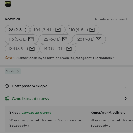
Rozmiar
Tabela rozmiarów
98 (2-3 L)
104 (3-4 L)
110 (4-5 L)
116 (5-6 L)
122 (6-7 L)
128 (7-8 L)
134 (8-9 L)
140 (9-10 L)
93
%
klientów oceniło, że rozmiar produktu jest zgodny z rozmiarem
Shrek
Dostępność w sklepie
Czas i koszt dostawy
Sklepy
zawsze za darmo
Kurier/punkt odbioru
Większość paczek dociera w 3 dni robocze
Większość paczek docier
Szczegóły >
Szczegóły >