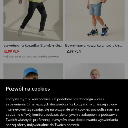
Bawełniana koszulka Stumble Guys
Bawełniana koszulka z nadrukiem Transformers
12
12
,
99
PLN
,
99
PLN
Najniższa cena z 30 dni przed obniżką
22,99
PLN
Pozwól na cookies
Korzystamy z plików cookies lub podobnych technologii w celu
zapewnienia Ci najlepszych doświadczeń z korzystania z naszej strony
internetowej. Zgadzając się na wszystkie pliki cookies pozwolisz nam na
zadbanie o Twój komfort podczas dokonywania zakupów na podstawie
Twoich własnych preferencji, nawyków oraz dopasowania wyświetlania
naszej oferty indywidualnie do Twoich potrzeb.