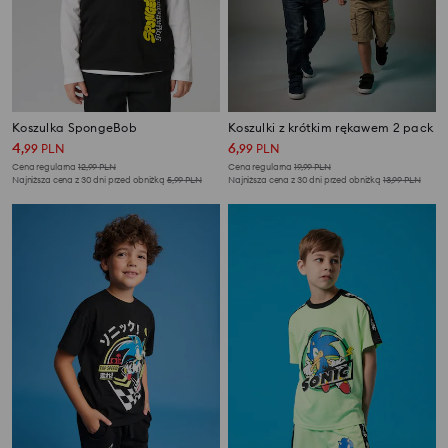
Koszulka SpongeBob
Koszulki z krótkim rękawem 2 pack
4
6
,
99
PLN
,
99
PLN
Cena regularna
12,99
PLN
Cena regularna
19,99
PLN
Najniższa cena z 30 dni przed obniżką
5,99
PLN
Najniższa cena z 30 dni przed obniżką
13,99
PLN