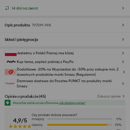
14 dni na zwrot
Opis produktu
797DM-99X
Skład i pielęgnacja
Jesteśmy z Polski! Poznaj nas bliżej
Kup teraz, zapłać później z PayPo
Dodatkowe -20% na Wyprzedaż do -50% przy zakupie min. 2
dowolnych produktów marki Sinsay (Regulamin)
Darmowa dostawa do Pocztex PUNKT na produkty marki
Sinsay
Opinie o produkcie
(
45
)
Zobacz opinie
Wszystkie opinie są weryfikowane.
Jak działają opinie?
Czy produkt dobrze pasował?
4,9/5
mniejszy
0
%
idealny
93
%