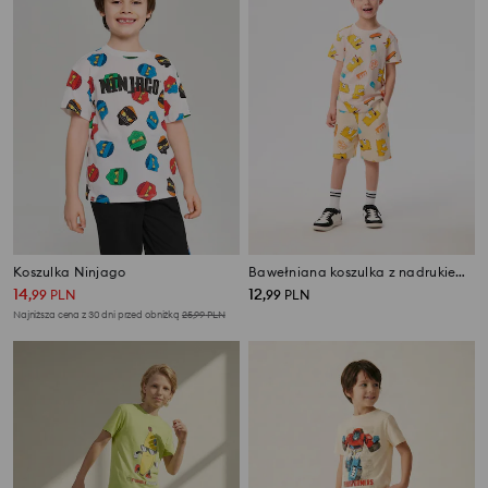
Koszulka Ninjago
Bawełniana koszulka z nadrukiem The Simpsons
14
12
,
99
PLN
,
99
PLN
Najniższa cena z 30 dni przed obniżką
25,99
PLN