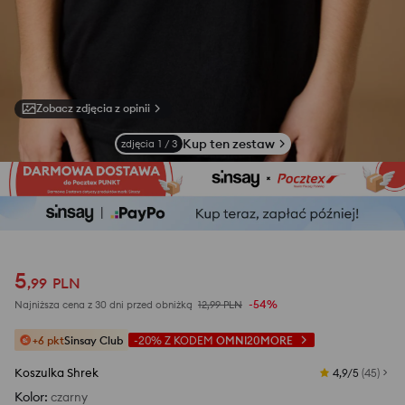
Zobacz zdjęcia z opinii
Kup ten zestaw
zdjęcia
1
/
3
5
,
99
PLN
-54%
Najniższa cena z 30 dni przed obniżką
12,99
PLN
+6 pkt
Sinsay Club
-20%
Z KODEM
OMNI20MORE
Koszulka Shrek
4,9/5
(
45
)
Kolor
:
czarny