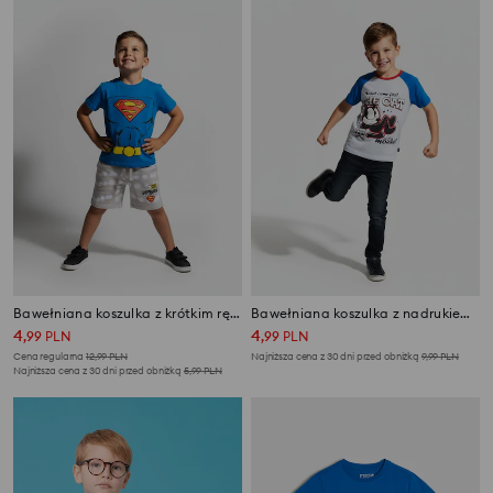
Bawełniana koszulka z krótkim rękawem Superman
Bawełniana koszulka z nadrukiem Felix the Cat
4
4
,
99
PLN
,
99
PLN
Cena regularna
12,99
PLN
Najniższa cena z 30 dni przed obniżką
9,99
PLN
Najniższa cena z 30 dni przed obniżką
5,99
PLN