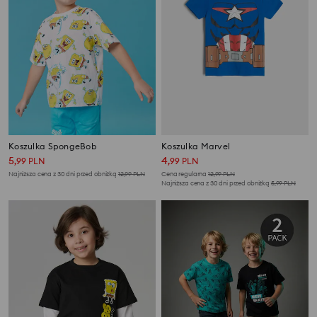
Koszulka SpongeBob
Koszulka Marvel
5
4
,
99
PLN
,
99
PLN
Najniższa cena z 30 dni przed obniżką
12,99
PLN
Cena regularna
12,99
PLN
Najniższa cena z 30 dni przed obniżką
5,99
PLN