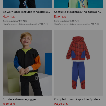
Bawełniana koszulka z nadrukiem Sonic the Hedgehog
Koszulka z dekoracyjną taśmą na rękawach Sonic the Hedgehog
4
5
,
99
PLN
,
99
PLN
Cena regularna
11,99
PLN
Cena regularna
15,99
PLN
Najniższa cena z 30 dni przed obniżką
7,99
PLN
Najniższa cena z 30 dni przed obniżką
7,99
PLN
Spodnie dresowe jogger
Komplet: bluza i spodnie Spider-Man
8
24
,
99
PLN
,
99
PLN