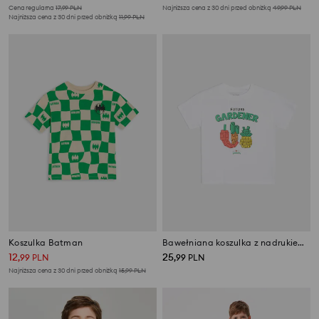
Cena regularna
17,99
PLN
Najniższa cena z 30 dni przed obniżką
49,99
PLN
Najniższa cena z 30 dni przed obniżką
11,99
PLN
Koszulka Batman
Bawełniana koszulka z nadrukiem Grow a Garden Roblox
12
25
,
99
PLN
,
99
PLN
Najniższa cena z 30 dni przed obniżką
15,99
PLN