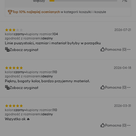
większy
7
%
Top 10% najlepiej ocenianych
w kategorii koszulki i koszule
2026-07-21
kolor
:
czarny
kupiony rozmiar
:
104
zgodność z rozmiarem
:
idealny
Linie puszystości, rozmiar i materiał byłyby w porządku
Pomocna
(
0
)
Zobacz oryginał
2026-04-18
kolor
:
czarny
kupiony rozmiar
:
110
zgodność z rozmiarem
:
idealny
Piękny, bogaty kolor, bardzo przyjemny materiał.
Pomocna
(
0
)
Zobacz oryginał
2026-03-31
kolor
:
czarny
kupiony rozmiar
:
110
zgodność z rozmiarem
:
idealny
Wszystko ok 🔥
Pomocna
(
0
)