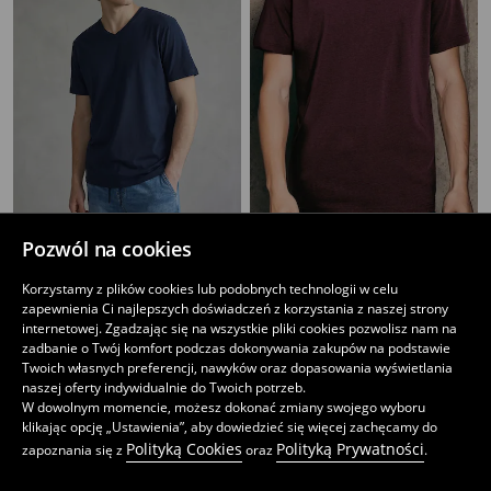
Pozwól na cookies
Bawełniana koszulka basic
Koszulka basic
12
6
,
99
PLN
,
99
PLN
Korzystamy z plików cookies lub podobnych technologii w celu
Najniższa cena z 30 dni przed obniżką
9,99
PLN
zapewnienia Ci najlepszych doświadczeń z korzystania z naszej strony
internetowej. Zgadzając się na wszystkie pliki cookies pozwolisz nam na
zadbanie o Twój komfort podczas dokonywania zakupów na podstawie
Twoich własnych preferencji, nawyków oraz dopasowania wyświetlania
naszej oferty indywidualnie do Twoich potrzeb.
W dowolnym momencie, możesz dokonać zmiany swojego wyboru
klikając opcję „Ustawienia”, aby dowiedzieć się więcej zachęcamy do
Polityką Cookies
Polityką Prywatności
zapoznania się z
oraz
.