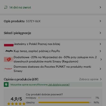
14 dni na zwrot
Opis produktu
537EY-86X
Skład i pielęgnacja
Jesteśmy z Polski! Poznaj nas bliżej
Kup teraz, zapłać później z PayPo
Dodatkowe -20% na Wyprzedaż do -50% przy zakupie min. 2
dowolnych produktów marki Sinsay (Regulamin)
Darmowa dostawa do Pocztex PUNKT na produkty marki
Sinsay
Opinie o produkcie
(
619
)
Zobacz opinie
Wszystkie opinie są weryfikowane.
Jak działają opinie?
Czy produkt dobrze pasował?
4,9/5
mniejszy
1
%
idealny
96
%