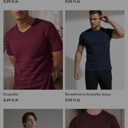
9
9
,
99
PLN
,
99
PLN
Koszulka
Bawełniana koszulka basic
6
9
,
99
PLN
,
99
PLN