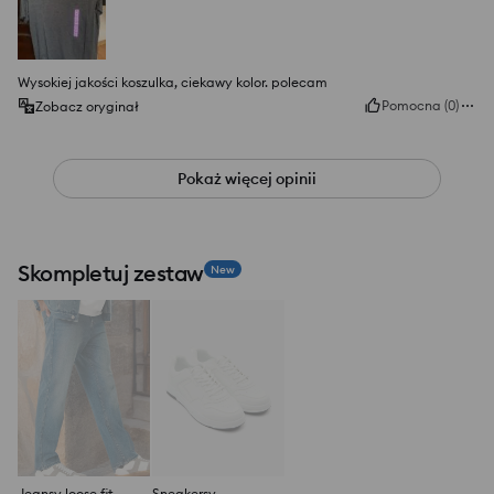
Wysokiej jakości koszulka, ciekawy kolor. polecam
Pomocna
(
0
)
Zobacz oryginał
Pokaż więcej opinii
Skompletuj zestaw
New
Jeansy loose fit
Sneakersy