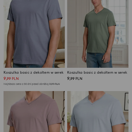
Koszulka basic z dekoltem w serek
Koszulka basic z dekoltem w serek
9
9
,
99
PLN
,
99
PLN
Najniższa cena z 30 dni przed obniżką
11,99
PLN