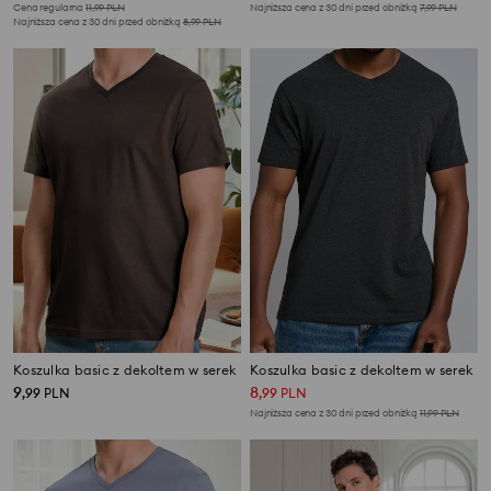
Cena regularna
11,99
PLN
Najniższa cena z 30 dni przed obniżką
7,99
PLN
Najniższa cena z 30 dni przed obniżką
8,99
PLN
Koszulka basic z dekoltem w serek
Koszulka basic z dekoltem w serek
9
8
,
99
PLN
,
99
PLN
Najniższa cena z 30 dni przed obniżką
11,99
PLN