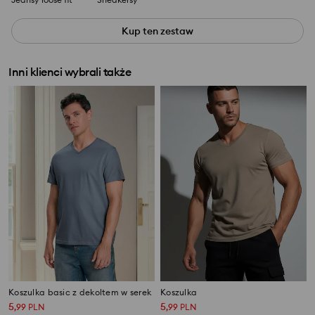
Kup ten zestaw
Inni klienci wybrali także
Koszulka basic z dekoltem w serek
Koszulka
5
5
,
99
PLN
,
99
PLN