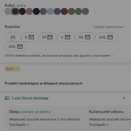
Kolor
:
szary
Rozmiar
Tabela rozmiarów
XS
S
M
L
XL
2XL
3XL
96
%
klientów oceniło, że rozmiar produktu jest zgodny z rozmiarem
Basic
Produkt niedostępny w sklepach stacjonarnych
Czas i koszt dostawy
Sklepy
zawsze za darmo
Kurier/punkt odbioru
Większość paczek dociera w 3 dni robocze
Większość paczek docier
Szczegóły >
Szczegóły >