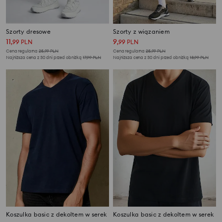
Szorty dresowe
Szorty z wiązaniem
11
9
,
99
PLN
,
99
PLN
Cena regularna
25,99
PLN
Cena regularna
25,99
PLN
Najniższa cena z 30 dni przed obniżką
17,99
PLN
Najniższa cena z 30 dni przed obniżką
13,99
PLN
Koszulka basic z dekoltem w serek
Koszulka basic z dekoltem w serek