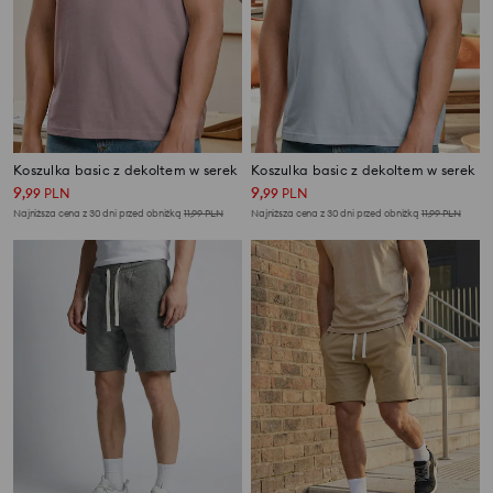
Koszulka basic z dekoltem w serek
Koszulka basic z dekoltem w serek
9
9
,
99
PLN
,
99
PLN
Najniższa cena z 30 dni przed obniżką
11,99
PLN
Najniższa cena z 30 dni przed obniżką
11,99
PLN