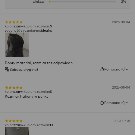
większy
2
%
2026-08-04
kolor
:
szary
kupiony rozmiar
:
S
zgodność z rozmiarem
:
idealny
Dobry materiał, rozmiar też odpowiedni
Pomocna
(
0
)
Zobacz oryginał
2026-08-04
kolor
:
szary
kupiony rozmiar
:
S
Rozmiar trafiony w punkt
Pomocna
(
0
)
2026-07-31
kolor
:
szary
kupiony rozmiar
:
M