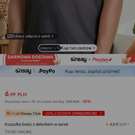
Zobacz zdjęcia z opinii
Kup ten zestaw
zdjęcia
1
/
5
6
,
99
PLN
-30%
Najniższa cena z 30 dni przed obniżką
9,99
PLN
+7 pkt
Sinsay Club
-20%
Z KODEM
OMNI20MORE
Koszulka basic z dekoltem w serek
4,9/5
(
619
)
TYLKO ONLINE