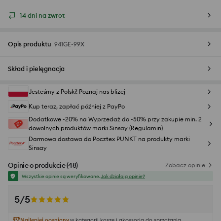
14 dni na zwrot
Opis produktu
941GE-99X
Skład i pielęgnacja
Jesteśmy z Polski! Poznaj nas bliżej
Kup teraz, zapłać później z PayPo
Dodatkowe -20% na Wyprzedaż do -50% przy zakupie min. 2
dowolnych produktów marki Sinsay (Regulamin)
Darmowa dostawa do Pocztex PUNKT na produkty marki
Sinsay
Opinie o produkcie
(
48
)
Zobacz opinie
Wszystkie opinie są weryfikowane.
Jak działają opinie?
5/5
Najlepiej oceniany
w kategorii kosze i akcesoria do sprzątania