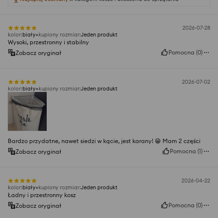
2026-07-28
kolor
:
biały
kupiony rozmiar
:
Jeden produkt
Wysoki, przestronny i stabilny
Pomocna
(
0
)
Zobacz oryginał
2026-07-02
kolor
:
biały
kupiony rozmiar
:
Jeden produkt
Bardzo przydatne, nawet siedzi w kącie, jest karany! 😁 Mam 2 części
Pomocna
(
1
)
Zobacz oryginał
2026-04-22
kolor
:
biały
kupiony rozmiar
:
Jeden produkt
Ładny i przestronny kosz
Pomocna
(
0
)
Zobacz oryginał