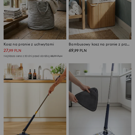
Kosz na pranie z uchwytami
Bambusowy kosz na pranie z przegródką
27
69
,
99
PLN
,
99
PLN
Najniższa cena z 30 dni przed obniżką
35,99
PLN