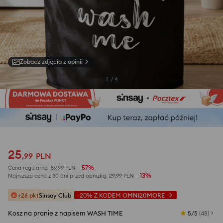
Zobacz zdjęcia z opinii
1
/
4
25
,
99
PLN
-57%
Cena regularna
59,99
PLN
-13%
Najniższa cena z 30 dni przed obniżką
29,99
PLN
+26 pkt
Sinsay Club
-20%
Z KODEM
OMNI20MORE
Kosz na pranie z napisem WASH TIME
5/5
(
48
)