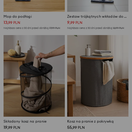
Mop do podłogi
Zestaw trójkątnych wkładów do mopa 3 pack
13
9
,
99
PLN
,
99
PLN
Najniższa cena z 30 dni przed obniżką
17,99
PLN
Najniższa cena z 30 dni przed obniżką
12,99
PLN
Składany kosz na pranie
Kosz na pranie z pokrywką
19
55
,
99
PLN
,
99
PLN