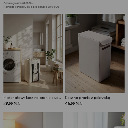
Cena regularna
59,99
PLN
Najniższa cena z 30 dni przed obniżką
39,99
PLN
Materiałowy kosz na pranie z uchwytami
Kosz na pranie z pokrywką
29
45
,
99
PLN
,
99
PLN