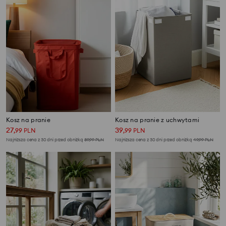
Kosz na pranie
Kosz na pranie z uchwytami
27
39
,
99
PLN
,
99
PLN
Najniższa cena z 30 dni przed obniżką
39,99
PLN
Najniższa cena z 30 dni przed obniżką
49,99
PLN