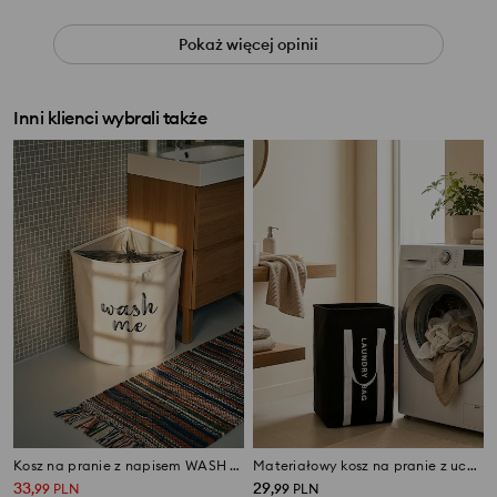
Pokaż więcej opinii
Inni klienci wybrali także
Kosz na pranie z napisem WASH TIME
Materiałowy kosz na pranie z uchwytami
33
29
,
99
PLN
,
99
PLN