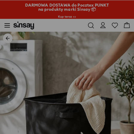
DARMOWA DOSTAWA do Pocztex PUNKT
na produkty marki Sinsay 📦
Kup teraz >>