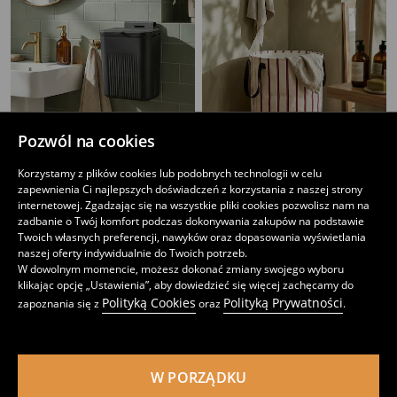
Pozwól na cookies
Korzystamy z plików cookies lub podobnych technologii w celu
Zawieszany kosz na śmieci
Kosz na pranie w paski
zapewnienia Ci najlepszych doświadczeń z korzystania z naszej strony
25
33
,
99
PLN
,
99
PLN
internetowej. Zgadzając się na wszystkie pliki cookies pozwolisz nam na
Cena regularna
49,99
PLN
zadbanie o Twój komfort podczas dokonywania zakupów na podstawie
Najniższa cena z 30 dni przed obniżką
39,99
PLN
Twoich własnych preferencji, nawyków oraz dopasowania wyświetlania
naszej oferty indywidualnie do Twoich potrzeb.
W dowolnym momencie, możesz dokonać zmiany swojego wyboru
klikając opcję „Ustawienia”, aby dowiedzieć się więcej zachęcamy do
Polityką Cookies
Polityką Prywatności
zapoznania się z
oraz
.
W PORZĄDKU