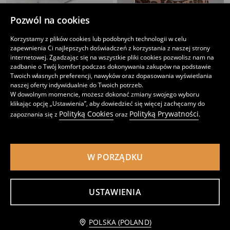
Pozwól na cookies
Korzystamy z plików cookies lub podobnych technologii w celu
zapewnienia Ci najlepszych doświadczeń z korzystania z naszej strony
Kosmetyczka z haftem Miffy
Kosmetyczka w cętki Hello Kitty
internetowej. Zgadzając się na wszystkie pliki cookies pozwolisz nam na
15
15
,
99
PLN
,
99
PLN
zadbanie o Twój komfort podczas dokonywania zakupów na podstawie
Twoich własnych preferencji, nawyków oraz dopasowania wyświetlania
naszej oferty indywidualnie do Twoich potrzeb.
W dowolnym momencie, możesz dokonać zmiany swojego wyboru
klikając opcję „Ustawienia”, aby dowiedzieć się więcej zachęcamy do
Polityką Cookies
Polityką Prywatności
zapoznania się z
oraz
.
W PORZĄDKU
USTAWIENIA
POLSKA (POLAND)
Kosmetyczki 2 pack Lilo & Stitch
Kosmetyczka Stitch