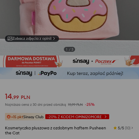
Zobacz zdjęcia z opinii
1
/
3
14
,
99
PLN
-25%
Najniższa cena z 30 dni przed obniżką
19,99
PLN
+15 pkt
Sinsay Club
-20%
Z KODEM
OMNI20MORE
Kosmetyczka pluszowa z ozdobnym haftem Pusheen
5/5
(
10
)
the Cat