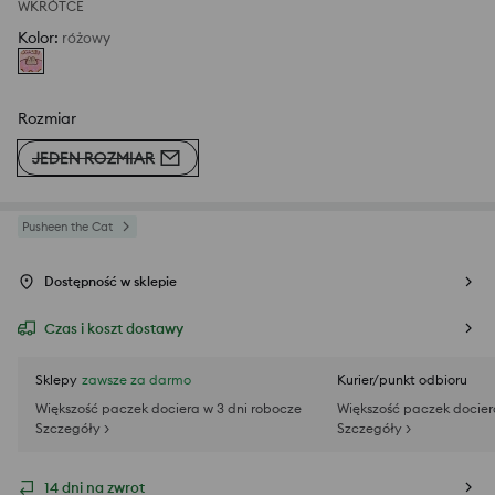
WKRÓTCE
Kolor
:
różowy
Rozmiar
JEDEN ROZMIAR
Pusheen the Cat
Dostępność w sklepie
Czas i koszt dostawy
Sklepy
zawsze za darmo
Kurier/punkt odbioru
Większość paczek dociera w 3 dni robocze
Większość paczek docier
Szczegóły >
Szczegóły >
14 dni na zwrot