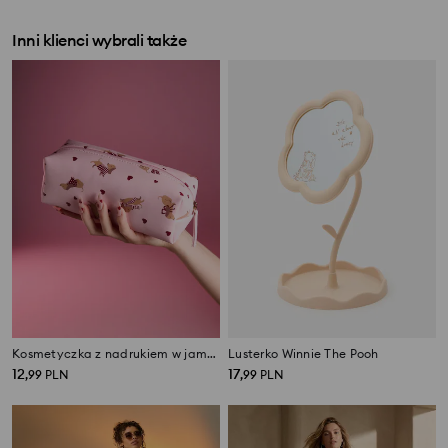
Inni klienci wybrali także
Kosmetyczka z nadrukiem w jamniki
Lusterko Winnie The Pooh
12
17
,
99
PLN
,
99
PLN