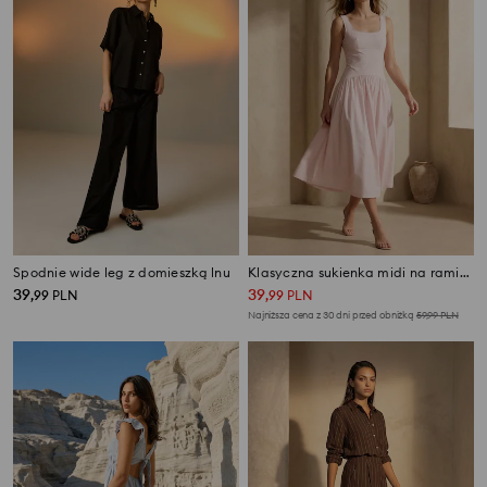
Spodnie wide leg z domieszką lnu
Klasyczna sukienka midi na ramiączkach z wiskozą
39
39
,
99
PLN
,
99
PLN
Najniższa cena z 30 dni przed obniżką
59,99
PLN