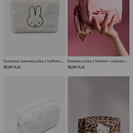
Futrzana kosmetyczka z haftem Miffy
Kosmetyczka z haftem i ozdobną zawieszką w kształcie psa
19
15
,
99
PLN
,
99
PLN