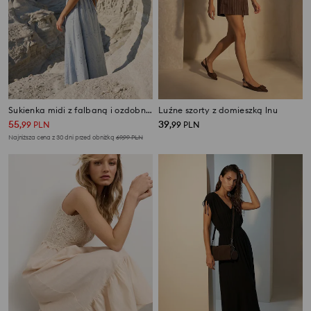
Sukienka midi z falbaną i ozdobnym wiązaniem na plecach
Luźne szorty z domieszką lnu
55
39
,
99
PLN
,
99
PLN
Najniższa cena z 30 dni przed obniżką
69,99
PLN