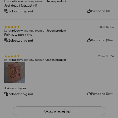
kolor
:
różowy
kupiony rozmiar
:
Jeden produkt
Jest duży i futrzasty💯
Pomocna
(
0
)
Zobacz oryginał
2026-07-06
kolor
:
różowy
kupiony rozmiar
:
Jeden produkt
Fajnie, w porządku
Pomocna
(
0
)
Zobacz oryginał
2026-05-24
kolor
:
różowy
kupiony rozmiar
:
Jeden produkt
Jak na zdjęciu
Pomocna
(
0
)
Zobacz oryginał
Pokaż więcej opinii