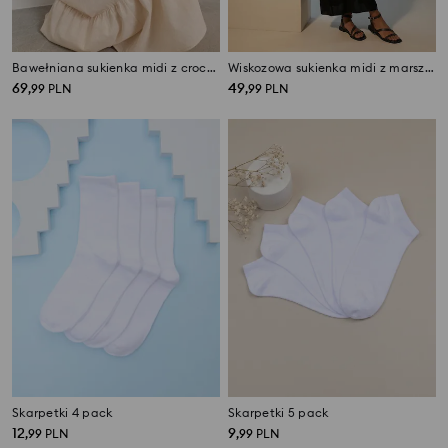
Bawełniana sukienka midi z crochetowym topem
Wiskozowa sukienka midi z marszczeniem i ozdobnymi koralikami
69
49
,
99
PLN
,
99
PLN
Skarpetki 4 pack
Skarpetki 5 pack
12
9
,
99
PLN
,
99
PLN