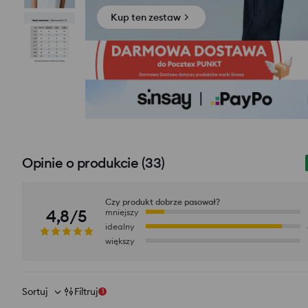
Kup ten zestaw
Opinie o produkcie
(
33
)
Czy produkt dobrze pasował?
4,8/5
mniejszy
idealny
większy
Sortuj
Filtruj
1