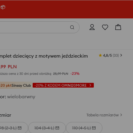
 📦
mplet dziecięcy z motywem jeździeckim
4,8/5
(
33
)
,
99
PLN
-23%
iższa cena z 30 dni przed obniżką
25,99
PLN
+20 pkt
Sinsay Club
-20%
Z KODEM
OMNI20MORE
or
:
wielobarwny
zmiar
Tabela rozmiarów
98 (2-3 L)
104 (3-4 L)
110 (4-5 L)