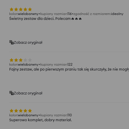
kolor
:
wielobarwny
kupiony rozmiar
:
116
zgodność z rozmiarem
:
idealny
Świetny zestaw dla dzieci. Polecam🔥🔥🔥
Zobacz oryginał
kolor
:
wielobarwny
kupiony rozmiar
:
122
Fajny zestaw, ale po pierwszym praniu tak się skurczyły, że nie mogły
Zobacz oryginał
kolor
:
wielobarwny
kupiony rozmiar
:
110
Superowo komplet, dobry materiał.