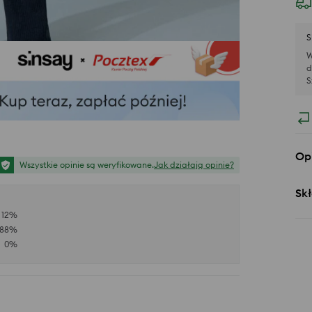
S
W
d
S
Op
Wszystkie opinie są weryfikowane.
Jak działają opinie?
Skł
12
%
88
%
0
%