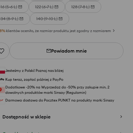
116 (5-6 L)
122 (6-7 L)
128 (7-8 L)
134 (8-9 L)
140 (9-10 L)
8
%
klientów oceniło, że rozmiar produktu jest zgodny z rozmiarem
Powiadom mnie
Jesteśmy z Polski! Poznaj nas bliżej
Kup teraz, zapłać później z PayPo
Dodatkowe -20% na Wyprzedaż do -50% przy zakupie min. 2
dowolnych produktów marki Sinsay (Regulamin)
Darmowa dostawa do Pocztex PUNKT na produkty marki Sinsay
Dostępność w sklepie