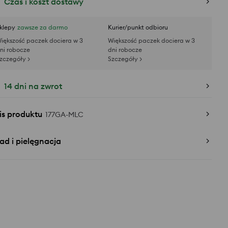
Czas i koszt dostawy
klepy
zawsze za darmo
Kurier/punkt odbioru
iększość paczek dociera w 3
Większość paczek dociera w 3
ni robocze
dni robocze
zczegóły >
Szczegóły >
14 dni na zwrot
is produktu
177GA-MLC
ad i pielęgnacja