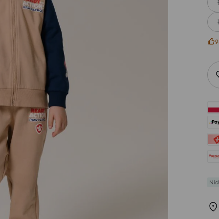
9
Nic