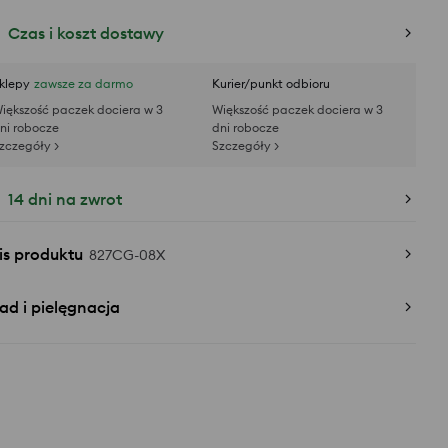
Czas i koszt dostawy
klepy
zawsze za darmo
Kurier/punkt odbioru
iększość paczek dociera w 3
Większość paczek dociera w 3
ni robocze
dni robocze
zczegóły >
Szczegóły >
14 dni na zwrot
is produktu
827CG-08X
ad i pielęgnacja