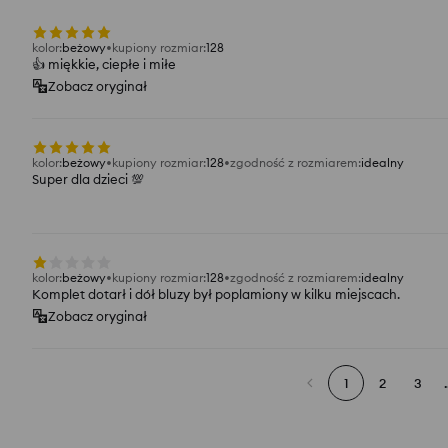
kolor
:
beżowy
kupiony rozmiar
:
128
👍️ miękkie, ciepłe i miłe
Zobacz oryginał
kolor
:
beżowy
kupiony rozmiar
:
128
zgodność z rozmiarem
:
idealny
Super dla dzieci 💯
kolor
:
beżowy
kupiony rozmiar
:
128
zgodność z rozmiarem
:
idealny
Komplet dotarł i dół bluzy był poplamiony w kilku miejscach.
Zobacz oryginał
1
2
3
.