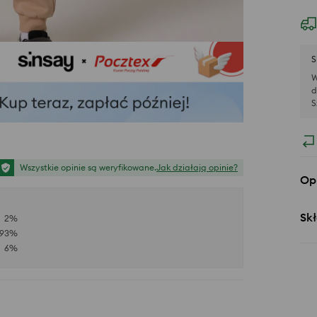
S
W
d
S
Wszystkie opinie są weryfikowane.
Jak działają opinie?
Op
Skł
2
%
93
%
6
%