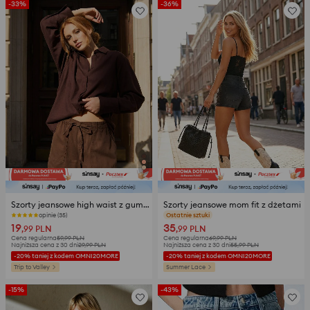
-33%
-36%
Szorty jeansowe high waist z gumką w pasie
Szorty jeansowe mom fit z dżetami
opinie (35)
opinie (14)
19
35
,99
PLN
,99
PLN
Cena regularna
59,99
PLN
Cena regularna
69,99
PLN
Najniższa cena z 30 dni
29,99
PLN
Najniższa cena z 30 dni
55,99
PLN
-20% taniej z kodem OMNI20MORE
-20% taniej z kodem OMNI20MORE
Trip to Valley
Summer Lace
-15%
-43%