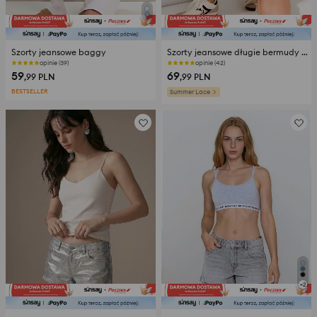
Szorty jeansowe baggy
Szorty jeansowe długie bermudy z dżetami
opinie (39)
opinie (42)
59
69
,99
PLN
,99
PLN
BESTSELLER
Summer Lace
+
2