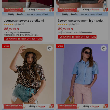
+
2
Jeansowe szorty z perełkami
Szorty jeansowe mom high waist
opinie (63)
opinie (339)
35
39
,99
PLN
,99
PLN
Cena regularna
69,99
PLN
Najniższa cena z 30 dni
69,99
PLN
Najniższa cena z 30 dni
45,99
PLN
-20% taniej z kodem OMNI20MORE
-20% taniej z kodem OMNI20MORE
-35%
-30%