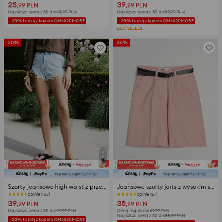
25
39
,99
PLN
,99
PLN
Najniższa cena z 30 dni
45,99
PLN
Najniższa cena z 30 dni
59,99
PLN
-20% taniej z kodem OMNI20MORE
-20% taniej z kodem OMNI20MORE
BESTSELLER
-20%
-36%
Szorty jeansowe high waist z przetarciami
Jeansowe szorty jorts z wysokim stanem i paskiem
opinie (155)
opinie (27)
39
35
,99
PLN
,99
PLN
Najniższa cena z 30 dni
49,99
PLN
Cena regularna
69,99
PLN
Najniższa cena z 30 dni
55,99
PLN
-20% taniej z kodem OMNI20MORE