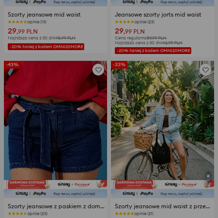
Szorty jeansowe mid waist
Jeansowe szorty jorts mid waist
opinie (13)
opinie (23)
29
29
,99
PLN
,99
PLN
Najniższa cena z 30 dni
45,99
PLN
Cena regularna
59,99
PLN
Najniższa cena z 30 dni
42,99
PLN
-20% taniej z kodem OMNI20MORE
-20% taniej z kodem OMNI20MORE
-43%
-33%
Szorty jeansowe z paskiem z domieszką lyocellu
Szorty jeansowe mid waist z przetarciami
opinie (23)
opinie (21)