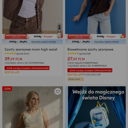
+
2
Szorty jeansowe mom high waist
Bawełniane szorty jeansowe
opinie (104)
opinie (38)
39
27
,99
PLN
,99
PLN
Najniższa cena z 30 dni
49,99
PLN
Cena regularna
59,99
PLN
Najniższa cena z 30 dni
39,99
PLN
-20% taniej z kodem OMNI20MORE
-20% taniej z kodem OMNI20MORE
BESTSELLER
BESTSELLER
TYLKO ONLINE
Blue Aura
-30%