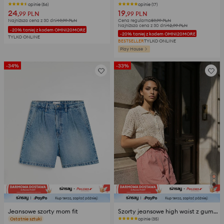
opinie (56)
opinie (17)
24
19
,99
PLN
,99
PLN
Najniższa cena z 30 dni
49,99
PLN
Cena regularna
59,99
PLN
Najniższa cena z 30 dni
42,99
PLN
-20% taniej z kodem OMNI20MORE
-20% taniej z kodem OMNI20MORE
TYLKO ONLINE
BESTSELLER
TYLKO ONLINE
Play House
-34%
-33%
Jeansowe szorty mom fit
Szorty jeansowe high waist z gumką w pasie
opinie (27)
opinie (35)