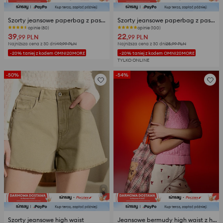
Szorty jeansowe paperbag z paskiem
Szorty jeansowe paperbag z paskiem
opinie (80)
opinie (100)
39
22
,99
PLN
,99
PLN
Najniższa cena z 30 dni
49,99
PLN
Najniższa cena z 30 dni
25,99
PLN
-20% taniej z kodem OMNI20MORE
-20% taniej z kodem OMNI20MORE
TYLKO ONLINE
-50%
-54%
Szorty jeansowe high waist
Jeansowe bermudy high waist z haftem w homary