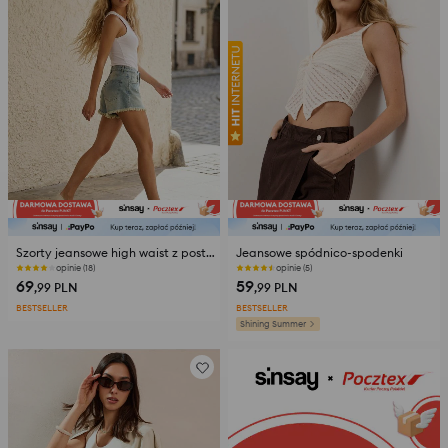
Szorty jeansowe high waist z postrzępioną nogawką
Jeansowe spódnico-spodenki
opinie (18)
opinie (5)
69
59
,99
PLN
,99
PLN
BESTSELLER
BESTSELLER
Shining Summer