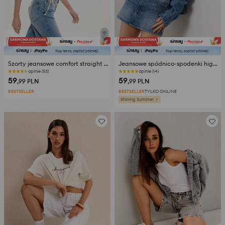
Szorty jeansowe comfort straight z wysokim stanem
Jeansowe spódnico-spodenki high waist
opinie (53)
opinie (14)
59
59
,99
PLN
,99
PLN
BESTSELLER
BESTSELLER
TYLKO ONLINE
Shining Summer