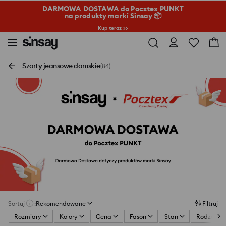
DARMOWA DOSTAWA do Pocztex PUNKT
na produkty marki Sinsay 📦
Kup teraz >>
Szorty jeansowe damskie
(84)
Sortuj
:
Rekomendowane
Filtruj
Rozmiary
Kolory
Cena
Fason
Stan
Rodzaj