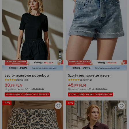
+
1
Szorty jeansowe paperbag
Szorty jeansowe ze wzorem
opinie (418)
opinie (42)
33
45
,99
PLN
,99
PLN
Najniższa cena z 30 dni
39,99
PLN
Najniższa cena z 30 dni
79,99
PLN
-20% taniej z kodem OMNI20MORE
-20% taniej z kodem OMNI20MORE
-41%
-17%