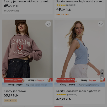
Szorty jeansowe mid waist z metalicznym wykończeniem
Szorty jeansowe high waist z przetarciami
69
opinie (121)
,99
PLN
49
,99
PLN
TYLKO ONLINE
BESTSELLER
+
2
Skorty jeansowe
Szorty jeansowe mom high waist
59
opinie (104)
,99
PLN
49
,99
PLN
Prep BTS