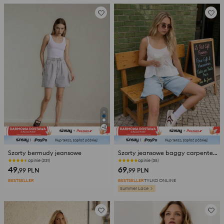
+
2
Szorty bermudy jeansowe
Szorty jeansowe baggy carpenter z brelokiem
opinie (231)
opinie (35)
49
69
,99
PLN
,99
PLN
BESTSELLER
BESTSELLER
TYLKO ONLINE
Summer Lace