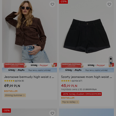
-23%
Jeansowe bermudy high waist z błyszczącą aplikacją
Szorty jeansowe mom high waist z zakładkami
opinie (8)
opinie (67)
69
45
,99
PLN
,99
PLN
Najniższa cena z 30 dni
59,99
PLN
BESTSELLER
-20% taniej z kodem OMNI20MORE
Shining Summer
BESTSELLER
Trip to Valley
-33%