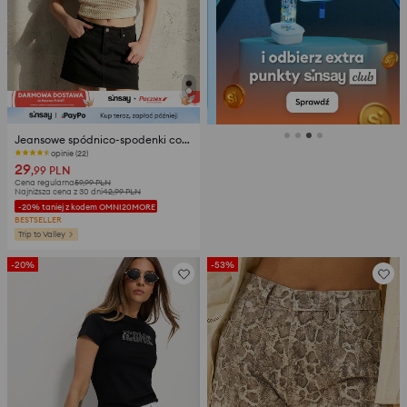
Jeansowe spódnico-spodenki comfort
opinie (22)
29
,99
PLN
Cena regularna
59,99
PLN
Najniższa cena z 30 dni
42,99
PLN
-20% taniej z kodem OMNI20MORE
BESTSELLER
Trip to Valley
-20%
-53%