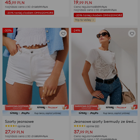
45
19
,99
PLN
,99
PLN
Najniższa cena z 30 dni
69,99
PLN
Cena regularna
59,99
PLN
Najniższa cena z 30 dni
29,99
PLN
-20% taniej z kodem OMNI20MORE
-20% taniej z kodem OMNI20MORE
Trip to Valley
-30%
-24%
Szorty jeansowe
Jeansowe szorty bermudy ze średnim stanem i wzorem paisley
opinie (26)
opinie (22)
27
37
,99
PLN
,99
PLN
Najniższa cena z 30 dni
39,99
PLN
Cena regularna
69,99
PLN
Najniższa cena z 30 dni
49,99
PLN