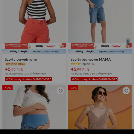
Szorty bawełniane
Szorty jeansowe MAMA
opinie (36)
opinie (46)
45
45
,99
PLN
,99
PLN
Najniższa cena z 30 dni
79,99
PLN
Najniższa cena z 30 dni
79,99
PLN
-20% taniej z kodem OMNI20MORE
-20% taniej z kodem OMNI20MORE
-43%
-32%