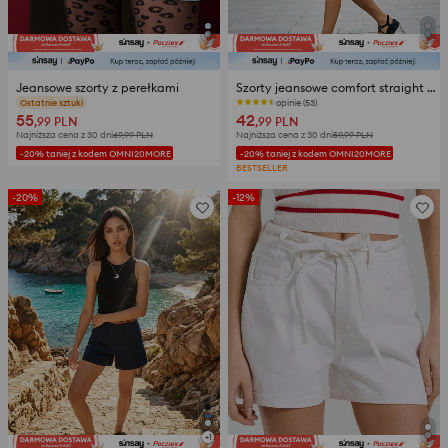
Jeansowe szorty z perełkami
Szorty jeansowe comfort straight z wysokim stanem
opinie (63)
opinie (53)
55
42
,99
PLN
,99
PLN
Najniższa cena z 30 dni
69,99
PLN
Najniższa cena z 30 dni
59,99
PLN
-20% taniej z kodem OMNI20MORE
-20% taniej z kodem OMNI20MORE
BESTSELLER
-20%
-12%
+
1