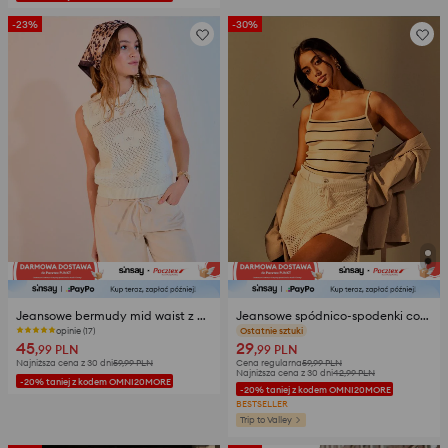
-23%
-30%
Jeansowe bermudy mid waist z materiałowym paskiem
Jeansowe spódnico-spodenki comfort
opinie (17)
opinie (22)
45
29
,99
PLN
,99
PLN
Najniższa cena z 30 dni
59,99
PLN
Cena regularna
59,99
PLN
Najniższa cena z 30 dni
42,99
PLN
-20% taniej z kodem OMNI20MORE
-20% taniej z kodem OMNI20MORE
BESTSELLER
Trip to Valley