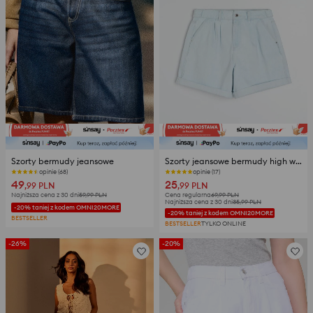
Szorty bermudy jeansowe
Szorty jeansowe bermudy high waist z zakładkami
opinie (68)
opinie (17)
49
25
,99
PLN
,99
PLN
Najniższa cena z 30 dni
59,99
PLN
Cena regularna
69,99
PLN
Najniższa cena z 30 dni
35,99
PLN
-20% taniej z kodem OMNI20MORE
-20% taniej z kodem OMNI20MORE
BESTSELLER
BESTSELLER
TYLKO ONLINE
-26%
-20%