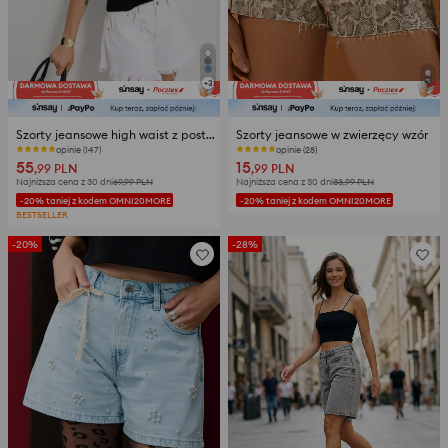
+
3
Szorty jeansowe high waist z postrzępioną nogawką
Szorty jeansowe w zwierzęcy wzór
opinie (147)
opinie (28)
55
15
,99
PLN
,99
PLN
Najniższa cena z 30 dni
69,99
PLN
Najniższa cena z 30 dni
33,99
PLN
-20% taniej z kodem OMNI20MORE
-20% taniej z kodem OMNI20MORE
BESTSELLER
-20%
-28%