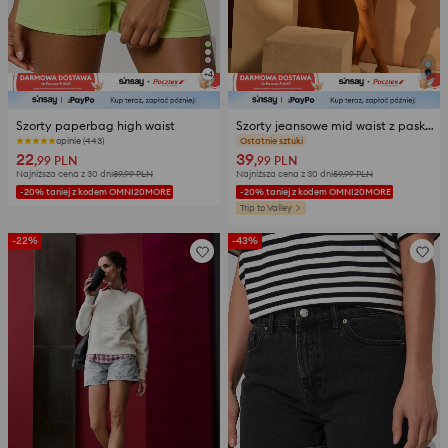
+
4
Szorty paperbag high waist
Szorty jeansowe mid waist z paskiem
opinie (443)
opinie (33)
22
39
,99
PLN
,99
PLN
Najniższa cena z 30 dni
39,99
PLN
Najniższa cena z 30 dni
59,99
PLN
-20% taniej z kodem OMNI20MORE
-20% taniej z kodem OMNI20MORE
Trip to Valley
-22%
-43%