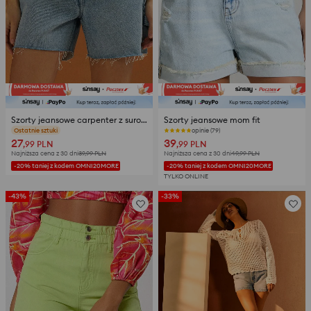
Szorty jeansowe carpenter z surowymi nogawkami
Szorty jeansowe mom fit
opinie (14)
opinie (79)
27
39
,99
PLN
,99
PLN
Najniższa cena z 30 dni
39,99
PLN
Najniższa cena z 30 dni
49,99
PLN
-20% taniej z kodem OMNI20MORE
-20% taniej z kodem OMNI20MORE
TYLKO ONLINE
-43%
-33%