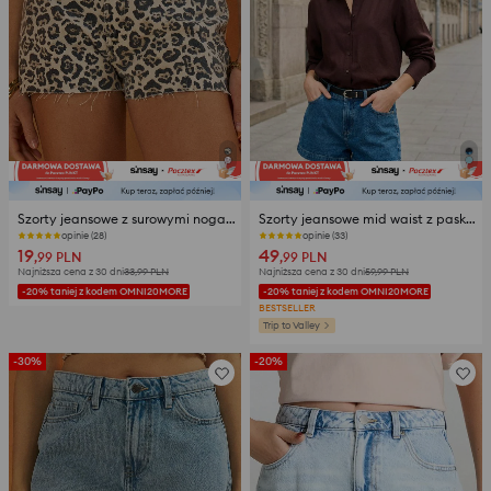
Szorty jeansowe z surowymi nogawkami w panterkę
Szorty jeansowe mid waist z paskiem
opinie (28)
opinie (33)
19
49
,99
PLN
,99
PLN
Najniższa cena z 30 dni
33,99
PLN
Najniższa cena z 30 dni
59,99
PLN
-20% taniej z kodem OMNI20MORE
-20% taniej z kodem OMNI20MORE
BESTSELLER
Trip to Valley
-30%
-20%