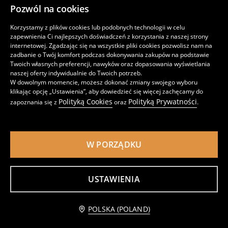
Pozwól na cookies
Korzystamy z plików cookies lub podobnych technologii w celu
zapewnienia Ci najlepszych doświadczeń z korzystania z naszej strony
internetowej. Zgadzając się na wszystkie pliki cookies pozwolisz nam na
zadbanie o Twój komfort podczas dokonywania zakupów na podstawie
Twoich własnych preferencji, nawyków oraz dopasowania wyświetlania
Szorty jeansowe MAMA
Szorty jeansowe paperbag z efektem sprania
naszej oferty indywidualnie do Twoich potrzeb.
opinie (46)
opinie (41)
W dowolnym momencie, możesz dokonać zmiany swojego wyboru
45
25
,99
PLN
,99
PLN
klikając opcję „Ustawienia”, aby dowiedzieć się więcej zachęcamy do
Najniższa cena z 30 dni
79,99
PLN
Najniższa cena z 30 dni
37,99
PLN
Polityką Cookies
Polityką Prywatności
zapoznania się z
oraz
.
-20% taniej z kodem OMNI20MORE
-20% taniej z kodem OMNI20MORE
-35%
-30%
W PORZĄDKU
USTAWIENIA
POLSKA (POLAND)