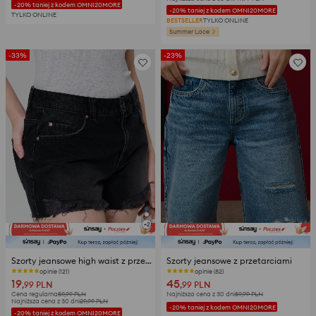
-20% taniej z kodem OMNI20MORE
-20% taniej z kodem OMNI20MORE
TYLKO ONLINE
BESTSELLER
TYLKO ONLINE
Summer Lace
-33%
-23%
+
2
Szorty jeansowe high waist z przetarciami
Szorty jeansowe z przetarciami
opinie (121)
opinie (82)
19
45
,99
PLN
,99
PLN
Cena regularna
59,99
PLN
Najniższa cena z 30 dni
59,99
PLN
Najniższa cena z 30 dni
29,99
PLN
-20% taniej z kodem OMNI20MORE
-20% taniej z kodem OMNI20MORE