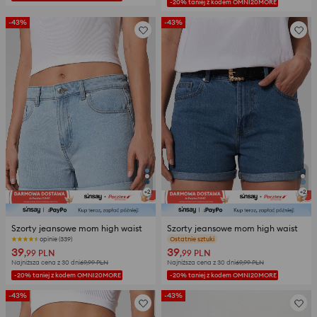
-20% taniej z kodem OMNI20MORE
-43%
-43%
+
2
+
2
Szorty jeansowe mom high waist
Szorty jeansowe mom high waist
opinie (339)
opinie (339)
39
39
,99
PLN
,99
PLN
Najniższa cena z 30 dni
69,99
PLN
Najniższa cena z 30 dni
69,99
PLN
-20% taniej z kodem OMNI20MORE
-20% taniej z kodem OMNI20MORE
-43%
-43%