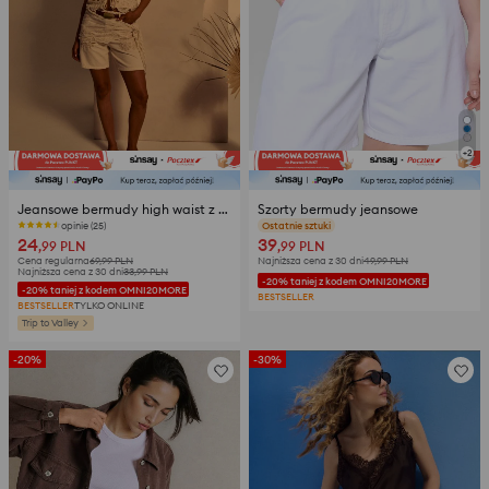
+
2
Jeansowe bermudy high waist z aplikacją ze sznurka
Szorty bermudy jeansowe
opinie (25)
opinie (231)
24
39
,99
PLN
,99
PLN
Cena regularna
69,99
PLN
Najniższa cena z 30 dni
49,99
PLN
Najniższa cena z 30 dni
33,99
PLN
-20% taniej z kodem OMNI20MORE
-20% taniej z kodem OMNI20MORE
BESTSELLER
BESTSELLER
TYLKO ONLINE
Trip to Valley
-20%
-30%