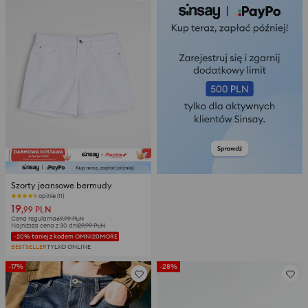
Szorty jeansowe bermudy
opinie (11)
19
,99
PLN
Cena regularna
69,99
PLN
Najniższa cena z 30 dni
29,99
PLN
-20% taniej z kodem OMNI20MORE
BESTSELLER
TYLKO ONLINE
-17%
-28%