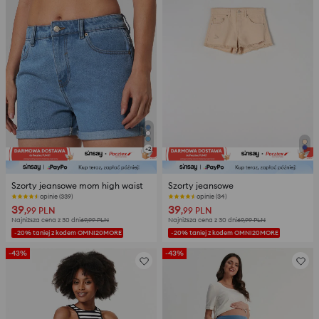
+
2
Szorty jeansowe mom high waist
Szorty jeansowe
opinie (339)
opinie (34)
39
39
,99
PLN
,99
PLN
Najniższa cena z 30 dni
69,99
PLN
Najniższa cena z 30 dni
69,99
PLN
-20% taniej z kodem OMNI20MORE
-20% taniej z kodem OMNI20MORE
-43%
-43%