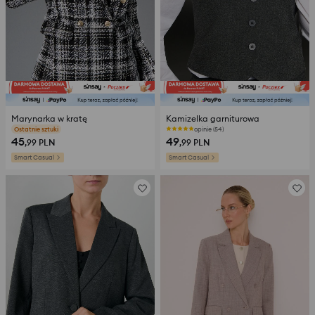
Marynarka w kratę
Kamizelka garniturowa
opinie (295)
opinie (54)
45
49
,99
PLN
,99
PLN
Smart Casual
Smart Casual