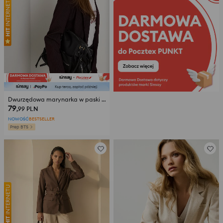
Dwurzędowa marynarka w paski z domieszką wiskozy
79
,99
PLN
NOWOŚĆ
BESTSELLER
Prep BTS