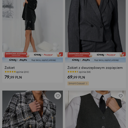
Żakiet
Żakiet z dwurzędowym zapięciem
opinie (210)
opinie (58)
79
69
,99
PLN
,99
PLN
Smart Casual