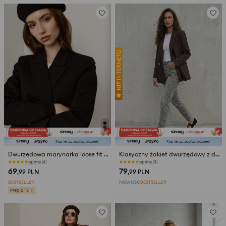
Dwurzędowa marynarka loose fit z domieszką wiskozy
Klasyczny żakiet dwurzędowy z domieszką wiskozy
opinie (6)
opinie (3)
69
79
,99
PLN
,99
PLN
BESTSELLER
NOWOŚĆ
BESTSELLER
Prep BTS