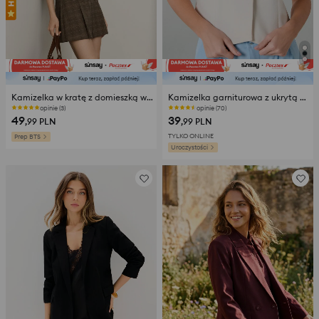
Kamizelka w kratę z domieszką wiskozy
Kamizelka garniturowa z ukrytą plisą
opinie (3)
opinie (70)
49
39
,99
PLN
,99
PLN
TYLKO ONLINE
Prep BTS
Uroczystości