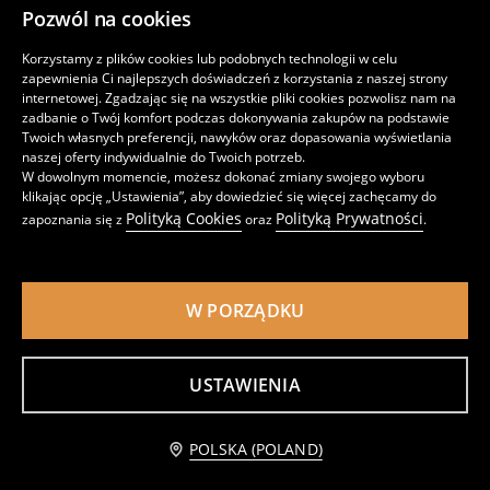
Pozwól na cookies
Uroczystości
-30%
-23%
Korzystamy z plików cookies lub podobnych technologii w celu
zapewnienia Ci najlepszych doświadczeń z korzystania z naszej strony
internetowej. Zgadzając się na wszystkie pliki cookies pozwolisz nam na
zadbanie o Twój komfort podczas dokonywania zakupów na podstawie
Twoich własnych preferencji, nawyków oraz dopasowania wyświetlania
naszej oferty indywidualnie do Twoich potrzeb.
W dowolnym momencie, możesz dokonać zmiany swojego wyboru
klikając opcję „Ustawienia”, aby dowiedzieć się więcej zachęcamy do
Polityką Cookies
Polityką Prywatności
zapoznania się z
oraz
.
W PORZĄDKU
+
1
Żakiet kimono z domieszką wiskozy
Kamizelka na cienkich ramiączkach z wiskozą i domieszką lnu
USTAWIENIA
opinie (18)
opinie (113)
22
45
,99
PLN
,99
PLN
Cena regularna
69,99
PLN
Najniższa cena z 30 dni
59,99
PLN
Najniższa cena z 30 dni
32,99
PLN
-20% taniej z kodem OMNI20MORE
POLSKA (POLAND)
-20% taniej z kodem OMNI20MORE
TYLKO ONLINE
Trip to Valley