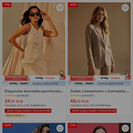
-17%
-43%
Elegancka kamizelka garniturowa z ozdobnymi guzikami
Żakiet z kieszeniami z domieszką wiskozy i lnu
opinie (52)
opinie (97)
29
45
,99
PLN
,99
PLN
Najniższa cena z 30 dni
35,99
PLN
Najniższa cena z 30 dni
79,99
PLN
-20% taniej z kodem OMNI20MORE
-20% taniej z kodem OMNI20MORE
Trip to Valley
-30%
-31%