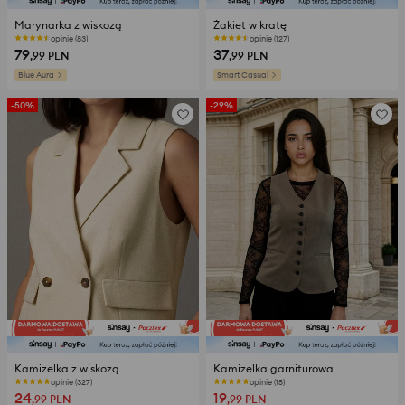
Marynarka z wiskozą
Żakiet w kratę
opinie (83)
opinie (127)
79
37
,99
PLN
,99
PLN
Blue Aura
Smart Casual
-50%
-29%
Kamizelka z wiskozą
Kamizelka garniturowa
opinie (327)
opinie (15)
24
19
,99
PLN
,99
PLN