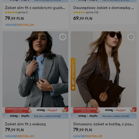
Żakiet slim fit z ozdobnymi guzikami i paskiem
Dwurzędowy żakiet z domieszką wiskozy
opinie (1)
opinie (78)
79
69
,99
PLN
,99
PLN
NOWOŚĆ
BESTSELLER
Żakiet slim fit z wiskozą
Slimowany żakiet w kratkę, z paskiem
79
79
,99
PLN
,99
PLN
NOWOŚĆ
BESTSELLER
NOWOŚĆ
BESTSELLER