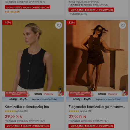
Najniższa cena z 30 dni
49,99
PLN
Cena regularna
59,99
PLN
Najniższa cena z 30 dni
27,99
PLN
-20% taniej z kodem OMNI20MORE
-20% taniej z kodem OMNI20MORE
BESTSELLER
TYLKO ONLINE
-40%
-22%
Kamizelka z domieszką lnu
Elegancka kamizelka garniturowa z ozdobnymi guzikami
opinie (33)
opinie (52)
29
27
,99
PLN
,99
PLN
Najniższa cena z 30 dni
49,99
PLN
Najniższa cena z 30 dni
35,99
PLN
-20% taniej z kodem OMNI20MORE
-20% taniej z kodem OMNI20MORE