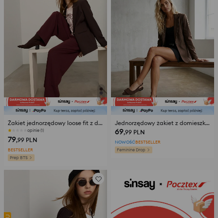
Żakiet jednorzędowy loose fit z domieszką wiskozy
Jednorzędowy żakiet z domieszką wiskozy
69
opinie (1)
,99
PLN
79
,99
PLN
NOWOŚĆ
BESTSELLER
BESTSELLER
Feminine Drop
Prep BTS