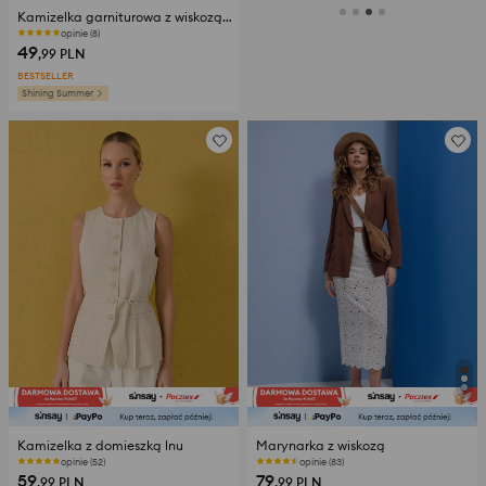
Kamizelka garniturowa z wiskozą i domieszką lnu
opinie (8)
49
,99
PLN
BESTSELLER
Shining Summer
Kamizelka z domieszką lnu
Marynarka z wiskozą
opinie (52)
opinie (83)
59
79
,99
PLN
,99
PLN