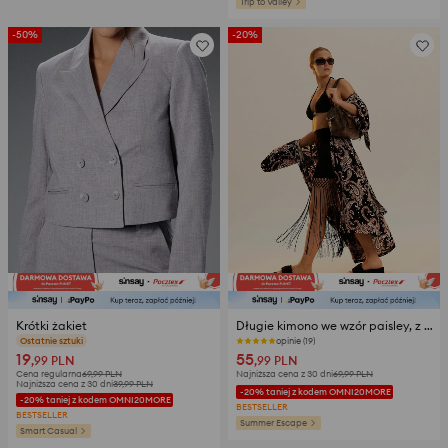
Trip to Valley
-50%
-20%
Krótki żakiet
Długie kimono we wzór paisley, z wiskozą i domieszką lnu
opinie (199)
opinie (19)
19
55
,99
PLN
,99
PLN
Cena regularna
69,99
PLN
Najniższa cena z 30 dni
69,99
PLN
Najniższa cena z 30 dni
39,99
PLN
-20% taniej z kodem OMNI20MORE
-20% taniej z kodem OMNI20MORE
BESTSELLER
BESTSELLER
Summer Escape
Smart Casual