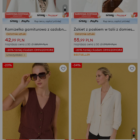
Kamizelka garniturowa z ozdobnymi przeszyciami
Żakiet z paskiem w talii z domieszką wiskozy
opinie (155)
opinie (27)
42
55
,99
PLN
,99
PLN
Najniższa cena z 30 dni
59,99
PLN
Najniższa cena z 30 dni
79,99
PLN
-20% taniej z kodem OMNI20MORE
-20% taniej z kodem OMNI20MORE
BESTSELLER
Uroczystości
-20%
-34%