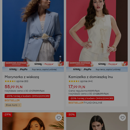
Marynarka z wiskozą
Kamizelka z domieszką lnu
opinie (83)
opinie (44)
55
17
,99
PLN
,99
PLN
Najniższa cena z 30 dni
79,99
PLN
Cena regularna
49,99
PLN
Najniższa cena z 30 dni
25,99
PLN
-20% taniej z kodem OMNI20MORE
-20% taniej z kodem OMNI20MORE
BESTSELLER
BESTSELLER
TYLKO ONLINE
Blue Aura
-29%
-30%