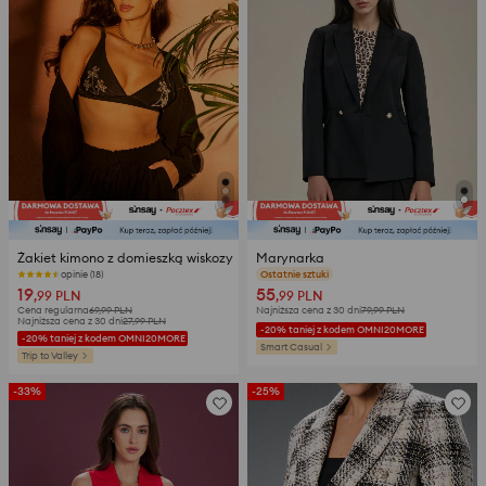
Żakiet kimono z domieszką wiskozy
Marynarka
opinie (18)
opinie (449)
19
55
,99
PLN
,99
PLN
Cena regularna
69,99
PLN
Najniższa cena z 30 dni
79,99
PLN
Najniższa cena z 30 dni
27,99
PLN
-20% taniej z kodem OMNI20MORE
-20% taniej z kodem OMNI20MORE
Smart Casual
Trip to Valley
-33%
-25%