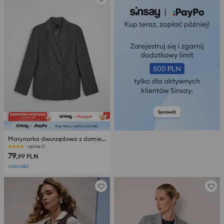
Marynarka dwurzędowa z domieszką wiskozy
opinie (1)
79
,99
PLN
NOWOŚĆ