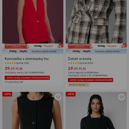
Kamizelka z domieszką lnu
Żakiet w kratę
opinie (125)
opinie (202)
39
29
,99
PLN
,99
PLN
Najniższa cena z 30 dni
59,99
PLN
Cena regularna
79,99
PLN
Najniższa cena z 30 dni
39,99
PLN
-20% taniej z kodem OMNI20MORE
-20% taniej z kodem OMNI20MORE
TYLKO ONLINE
Smart Casual
-28%
-48%