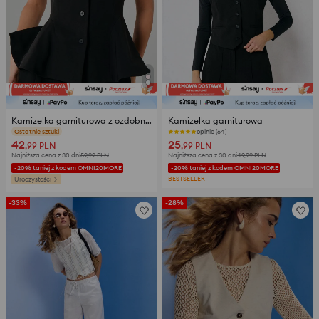
Kamizelka garniturowa z ozdobnymi przeszyciami
Kamizelka garniturowa
opinie (155)
opinie (64)
42
25
,99
PLN
,99
PLN
Najniższa cena z 30 dni
59,99
PLN
Najniższa cena z 30 dni
49,99
PLN
-20% taniej z kodem OMNI20MORE
-20% taniej z kodem OMNI20MORE
BESTSELLER
Uroczystości
-33%
-28%