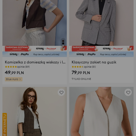
Kamizelka z domieszką wiskozy i lnu
Klasyczny żakiet na guzik
opinie (59)
opinie (51)
49
79
,99
PLN
,99
PLN
TYLKO ONLINE
Blue Aura