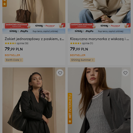
Żakiet jednorzędowy z paskiem, z domieszką wiskozy i lnu
Klasyczna marynarka z wiskozą i domieszką lnu
opinie (18)
opinie (11)
79
79
,99
PLN
,99
PLN
BESTSELLER
BESTSELLER
Earth Core
Shining Summer