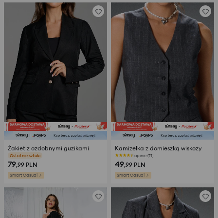
Żakiet z ozdobnymi guzikami
Kamizelka z domieszką wiskozy
opinie (185)
opinie (71)
79
49
,99
PLN
,99
PLN
Smart Casual
Smart Casual