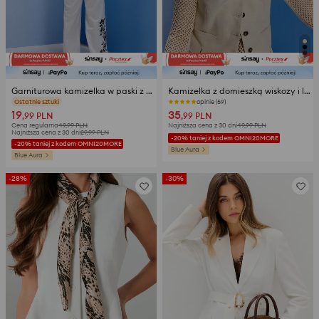
Garniturowa kamizelka w paski z domieszką wiskozy
Kamizelka z domieszką wiskozy i lnu
opinie (21)
opinie (59)
19
35
,99
PLN
,99
PLN
Cena regularna
49,99
PLN
Najniższa cena z 30 dni
49,99
PLN
Najniższa cena z 30 dni
29,99
PLN
-20% taniej z kodem OMNI20MORE
-20% taniej z kodem OMNI20MORE
Blue Aura
Blue Aura
-28%
-30%