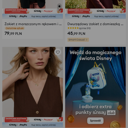
Żakiet z marszczonym rękawem i domieszką wiskozy
Dwurzędowy żakiet z domieszką wiskozy
opinie (74)
opinie (93)
79
45
,99
PLN
,99
PLN
Smart Casual