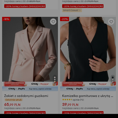
Najniższa cena z 30 dni
39,99
PLN
Najniższa cena z 30 dni
79,99
PLN
-20% taniej z kodem OMNI20MORE
-20% taniej z kodem OMNI20MORE
Smart Casual
-18%
-20%
Żakiet z ozdobnymi guzikami
Kamizelka garniturowa z ukrytą plisą
opinie (537)
opinie (70)
65
39
,99
PLN
,99
PLN
Najniższa cena z 30 dni
79,99
PLN
Najniższa cena z 30 dni
49,99
PLN
-20% taniej z kodem OMNI20MORE
-20% taniej z kodem OMNI20MORE
TYLKO ONLINE