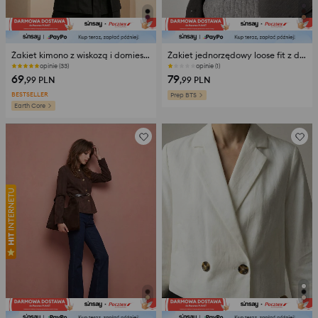
Żakiet kimono z wiskozą i domieszką lnu
Żakiet jednorzędowy loose fit z domieszką wiskozy
opinie (33)
opinie (1)
69
79
,99
PLN
,99
PLN
BESTSELLER
Prep BTS
Earth Core