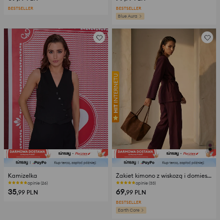
BESTSELLER
BESTSELLER
Blue Aura
Kamizelka
Żakiet kimono z wiskozą i domieszką lnu
opinie (26)
opinie (33)
35
69
,99
PLN
,99
PLN
BESTSELLER
Earth Core