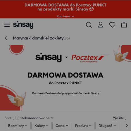
DARMOWA DOSTAWA do Pocztex PUNKT
na produkty marki Sinsay 📦
Kup teraz >>
Marynarki damskie i żakiety
(85)
Sortuj
:
Rekomendowane
Filtruj
Rozmiary
Kolory
Cena
Produkt
Długość
Klap