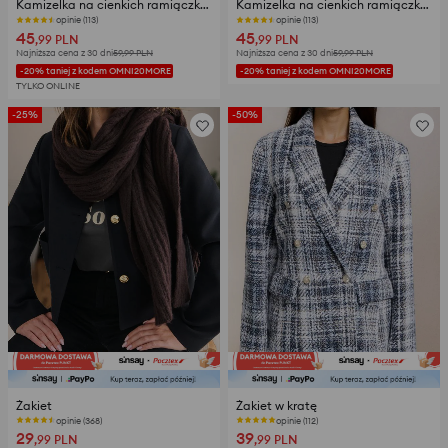
Kamizelka na cienkich ramiączkach z wiskozą i domieszką lnu
Kamizelka na cienkich ramiączkach z wiskozą i domieszką lnu
opinie (113)
opinie (113)
45
45
,99
PLN
,99
PLN
Najniższa cena z 30 dni
59,99
PLN
Najniższa cena z 30 dni
59,99
PLN
-20% taniej z kodem OMNI20MORE
-20% taniej z kodem OMNI20MORE
TYLKO ONLINE
-25%
-50%
Żakiet
Żakiet w kratę
opinie (368)
opinie (112)
29
39
,99
PLN
,99
PLN