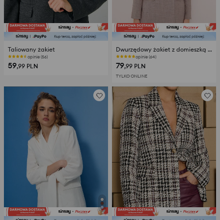
Taliowany żakiet
Dwurzędowy żakiet z domieszką wiskozy
opinie (56)
opinie (64)
59
79
,99
PLN
,99
PLN
TYLKO ONLINE