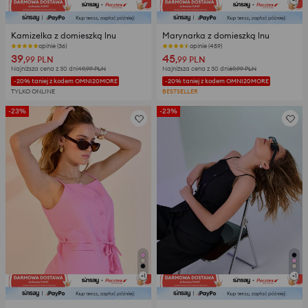
+
1
Kamizelka z domieszką lnu
Marynarka z domieszką lnu
opinie (36)
opinie (459)
39
45
,99
PLN
,99
PLN
Najniższa cena z 30 dni
49,99
PLN
Najniższa cena z 30 dni
69,99
PLN
-20% taniej z kodem OMNI20MORE
-20% taniej z kodem OMNI20MORE
TYLKO ONLINE
BESTSELLER
-23%
-23%
+
1
+
1