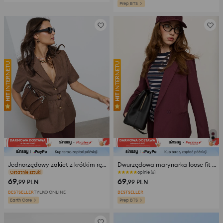
Prep BTS
Jednorzędowy żakiet z krótkim rękawem, z domieszką wiskozy i lnu
Dwurzędowa marynarka loose fit z domieszką wiskozy
opinie (18)
opinie (6)
69
69
,99
PLN
,99
PLN
BESTSELLER
TYLKO ONLINE
BESTSELLER
Earth Core
Prep BTS