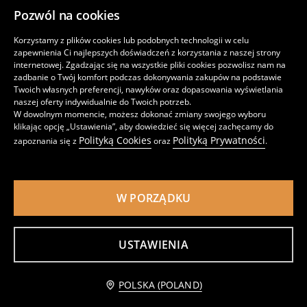
Pozwól na cookies
Korzystamy z plików cookies lub podobnych technologii w celu
Klapki z wkładką ze skórą naturalną
Klapki mule z imitacji zamszu i futerkiem
zapewnienia Ci najlepszych doświadczeń z korzystania z naszej strony
39
45
,
99
PLN
,
99
PLN
internetowej. Zgadzając się na wszystkie pliki cookies pozwolisz nam na
zadbanie o Twój komfort podczas dokonywania zakupów na podstawie
Twoich własnych preferencji, nawyków oraz dopasowania wyświetlania
naszej oferty indywidualnie do Twoich potrzeb.
W dowolnym momencie, możesz dokonać zmiany swojego wyboru
klikając opcję „Ustawienia”, aby dowiedzieć się więcej zachęcamy do
Polityką Cookies
Polityką Prywatności
zapoznania się z
oraz
.
W PORZĄDKU
USTAWIENIA
Płaskie klapki w panterkę, z ozdobnymi dżetami
Skórzane klapki mule z regulowaną klamrą
Powiadom mnie
POLSKA (POLAND)
29
79
,
99
PLN
,
99
PLN