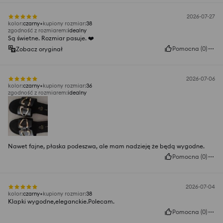
2026-07-27
kolor
:
czarny
kupiony rozmiar
:
38
zgodność z rozmiarem
:
idealny
Są świetne. Rozmiar pasuje. ❤️
Pomocna
(
0
)
Zobacz oryginał
2026-07-06
kolor
:
czarny
kupiony rozmiar
:
36
zgodność z rozmiarem
:
idealny
Nawet fajne, płaska podeszwa, ale mam nadzieję że będą wygodne.
Pomocna
(
0
)
2026-07-04
kolor
:
czarny
kupiony rozmiar
:
38
Klapki wygodne,eleganckie.Polecam.
Pomocna
(
0
)