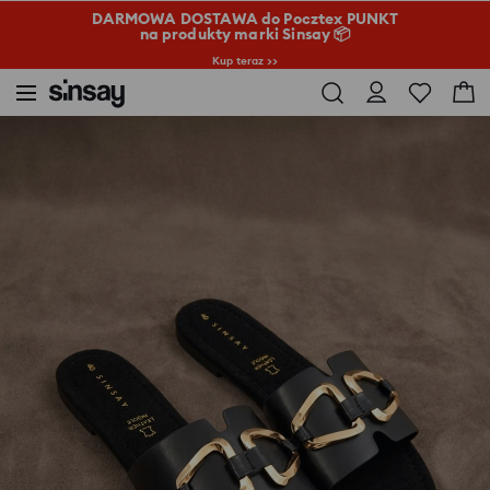
DARMOWA DOSTAWA do Pocztex PUNKT
na produkty marki Sinsay 📦
Kup teraz >>
Sinsay
Kobieta
Torby i dodatki
Klapki z wkładką ze skórą naturalną