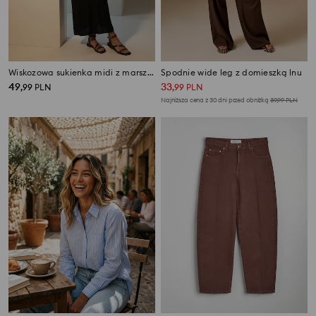
Wiskozowa sukienka midi z marszczeniem i ozdobnymi koralikami
Spodnie wide leg z domieszką lnu
49
33
,
99
PLN
,
99
PLN
Najniższa cena z 30 dni przed obniżką
39,99
PLN