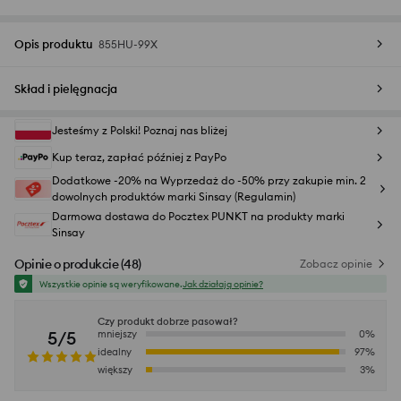
Opis produktu
855HU-99X
Skład i pielęgnacja
Jesteśmy z Polski! Poznaj nas bliżej
Kup teraz, zapłać później z PayPo
Dodatkowe -20% na Wyprzedaż do -50% przy zakupie min. 2
dowolnych produktów marki Sinsay (Regulamin)
Darmowa dostawa do Pocztex PUNKT na produkty marki
Sinsay
Opinie o produkcie
(
48
)
Zobacz opinie
Wszystkie opinie są weryfikowane.
Jak działają opinie?
Czy produkt dobrze pasował?
5/5
mniejszy
0
%
idealny
97
%
większy
3
%