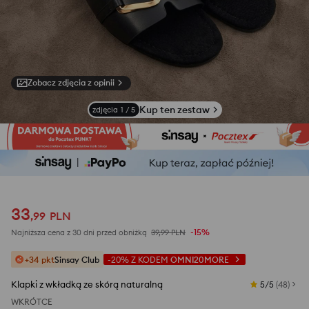
Zobacz zdjęcia z opinii
Kup ten zestaw
zdjęcia
1
/
5
33
,
99
PLN
-15%
Najniższa cena z 30 dni przed obniżką
39,99
PLN
+34 pkt
Sinsay Club
-20%
Z KODEM
OMNI20MORE
Klapki z wkładką ze skórą naturalną
5/5
(
48
)
WKRÓTCE