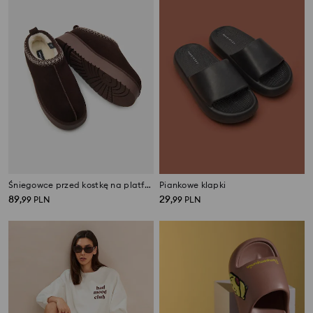
Śniegowce przed kostkę na platformie z naturalnej skóry i ociepleniem z wełną
Piankowe klapki
89
29
,
99
PLN
,
99
PLN