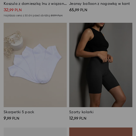
Koszula z domieszką lnu z wiązaniem na plecach
Jeansy balloon z nogawką w kant
32
65
,
99
PLN
,
99
PLN
Najniższa cena z 30 dni przed obniżką
59,99
PLN
Skarpetki 5 pack
Szorty kolarki
9
12
,
99
PLN
,
99
PLN