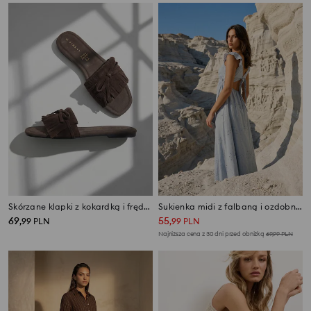
Skórzane klapki z kokardką i frędzlami
Sukienka midi z falbaną i ozdobnym wiązaniem na plecach
69
55
,
99
PLN
,
99
PLN
Najniższa cena z 30 dni przed obniżką
69,99
PLN