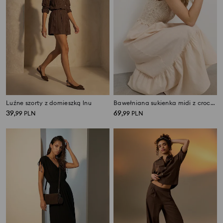
Luźne szorty z domieszką lnu
Bawełniana sukienka midi z crochetowym topem
39
69
,
99
PLN
,
99
PLN