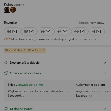
Kolor
:
czarny
Rozmiar
Tabela rozmiarów
36
37
38
39
40
41
97
%
klientów oceniło, że rozmiar produktu jest zgodny z rozmiarem
Trip to Valley
Blue Aura
Dostępność w sklepie
Czas i koszt dostawy
Sklepy
zawsze za darmo
Kurier/punkt odbioru
Większość paczek dociera w 3 dni robocze
Większość paczek docier
Szczegóły >
Szczegóły >
14 dni na zwrot