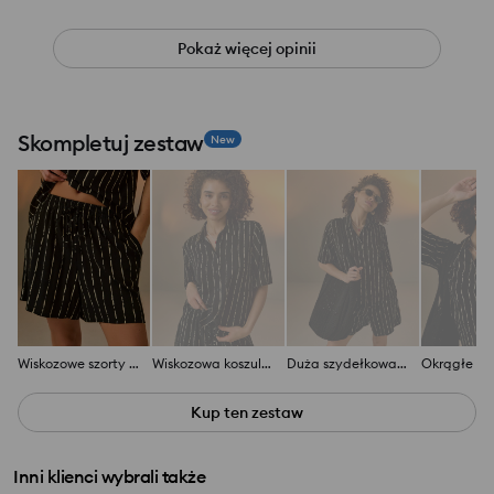
Pokaż więcej opinii
Skompletuj zestaw
New
Wiskozowe szorty z kieszeniami
Wiskozowa koszula regular fit z krótkim rękawem
Duża szydełkowa torba na ramię
Kup ten zestaw
Inni klienci wybrali także