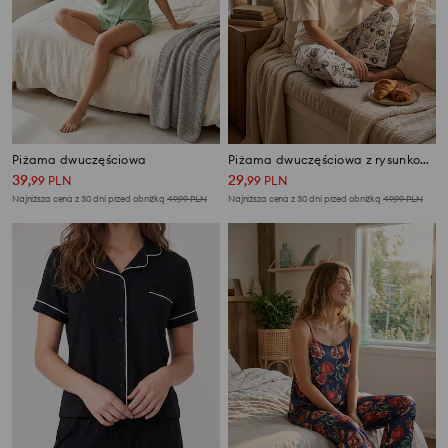
Piżama dwuczęściowa
Piżama dwuczęściowa z rysunkowym nadrukiem
39
29
,
99
PLN
,
99
PLN
Najniższa cena z 30 dni przed obniżką
49,99
PLN
Najniższa cena z 30 dni przed obniżką
49,99
PLN