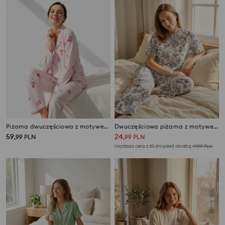
Piżama dwuczęściowa z motywem róż
Dwuczęściowa piżama z motywem kwiatów i ptaków
59
24
,
99
PLN
,
99
PLN
Najniższa cena z 30 dni przed obniżką
49,99
PLN