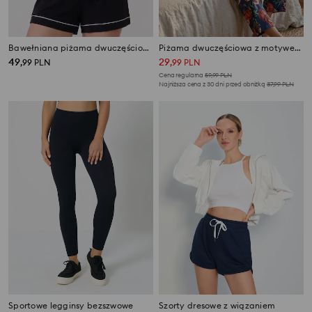
Bawełniana piżama dwuczęściowa z kontrastową lamówką
Piżama dwuczęściowa z motywem granatu
49
29
,
99
PLN
,
99
PLN
Cena regularna
59,99
PLN
Najniższa cena z 30 dni przed obniżką
37,99
PLN
Sportowe legginsy bezszwowe
Szorty dresowe z wiązaniem