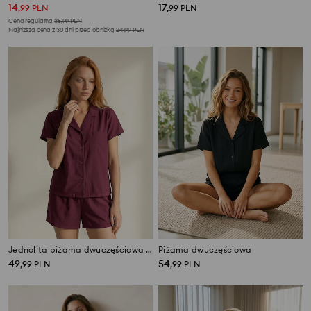
14
17
,
99
PLN
,
99
PLN
Cena regularna
35,99
PLN
Najniższa cena z 30 dni przed obniżką
24,99
PLN
Jednolita piżama dwuczęściowa z wiskozy
Piżama dwuczęściowa
49
54
,
99
PLN
,
99
PLN