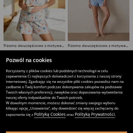
Piżama dwuczęściowa z motywem wakacyjnym
Piżama dwuczęściowa z motywem owieczek
22
49
,
99
PLN
,
99
PLN
Cena regularna
39,99
PLN
Pozwól na cookies
Najniższa cena z 30 dni przed obniżką
25,99
PLN
Korzystamy z plików cookies lub podobnych technologii w celu
zapewnienia Ci najlepszych doświadczeń z korzystania z naszej strony
internetowej. Zgadzając się na wszystkie pliki cookies pozwolisz nam na
zadbanie o Twój komfort podczas dokonywania zakupów na podstawie
Twoich własnych preferencji, nawyków oraz dopasowania wyświetlania
naszej oferty indywidualnie do Twoich potrzeb.
W dowolnym momencie, możesz dokonać zmiany swojego wyboru
klikając opcję „Ustawienia”, aby dowiedzieć się więcej zachęcamy do
Polityką Cookies
Polityką Prywatności
zapoznania się z
oraz
.