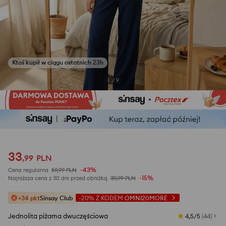
Ktoś kupił w ciągu ostatnich 23h
1
/
9
33
,
99
PLN
-43%
Cena regularna
59,99
PLN
-15%
Najniższa cena z 30 dni przed obniżką
39,99
PLN
+34 pkt
Sinsay Club
-20%
Z KODEM
OMNI20MORE
Jednolita piżama dwuczęściowa
4,5/5
(
44
)