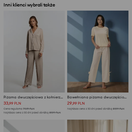
Inni klienci wybrali także
Piżama dwuczęściowa z kołnierzykiem
Bawełniana piżama dwuczęściowa
33
29
,
99
PLN
,
99
PLN
Cena regularna
79,99
PLN
Najniższa cena z 30 dni przed obniżką
59,99
PLN
Najniższa cena z 30 dni przed obniżką
39,99
PLN