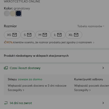
WKRÓTCE
TYLKO ONLINE
Kolor
:
granatowy
Rozmiar
Tabela rozmiarów
XS
S
M
L
XL
90
%
klientów oceniło, że rozmiar produktu jest zgodny z rozmiarem
Produkt niedostępny w sklepach stacjonarnych
Czas i koszt dostawy
Sklepy
zawsze za darmo
Kurier/punkt odbioru
Większość paczek dociera w 3 dni robocze
Większość paczek docier
Szczegóły >
Szczegóły >
14 dni na zwrot