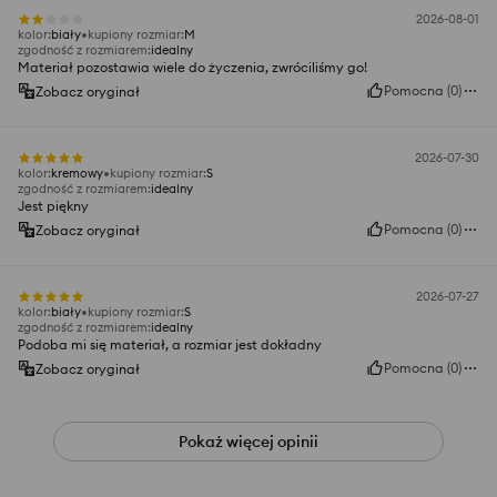
2026-08-01
kolor
:
biały
kupiony rozmiar
:
M
zgodność z rozmiarem
:
idealny
Materiał pozostawia wiele do życzenia, zwróciliśmy go!
Pomocna
(
0
)
Zobacz oryginał
2026-07-30
kolor
:
kremowy
kupiony rozmiar
:
S
zgodność z rozmiarem
:
idealny
Jest piękny
Pomocna
(
0
)
Zobacz oryginał
2026-07-27
kolor
:
biały
kupiony rozmiar
:
S
zgodność z rozmiarem
:
idealny
Podoba mi się materiał, a rozmiar jest dokładny
Pomocna
(
0
)
Zobacz oryginał
Pokaż więcej opinii