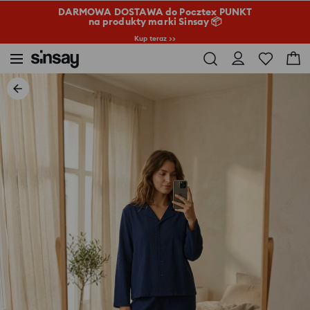
DARMOWA DOSTAWA do Pocztex PUNKT
na produkty marki Sinsay 📦
Kup teraz >>