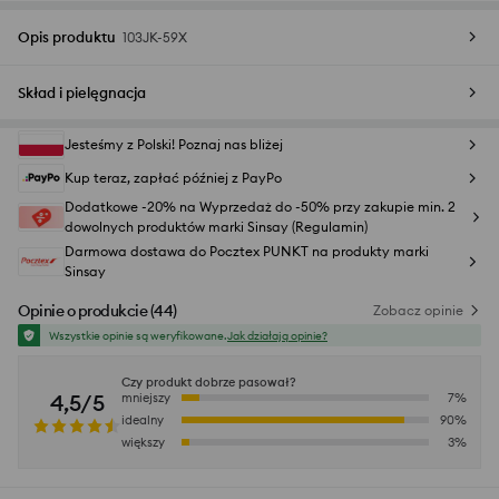
Opis produktu
103JK-59X
Skład i pielęgnacja
Jesteśmy z Polski! Poznaj nas bliżej
Kup teraz, zapłać później z PayPo
Dodatkowe -20% na Wyprzedaż do -50% przy zakupie min. 2
dowolnych produktów marki Sinsay (Regulamin)
Darmowa dostawa do Pocztex PUNKT na produkty marki
Sinsay
Opinie o produkcie
(
44
)
Zobacz opinie
Wszystkie opinie są weryfikowane.
Jak działają opinie?
Czy produkt dobrze pasował?
4,5/5
mniejszy
7
%
idealny
90
%
większy
3
%