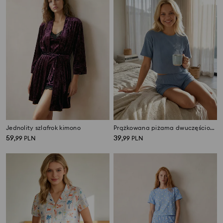
Jednolity szlafrok kimono
Prążkowana piżama dwuczęściowa
59
39
,
99
PLN
,
99
PLN