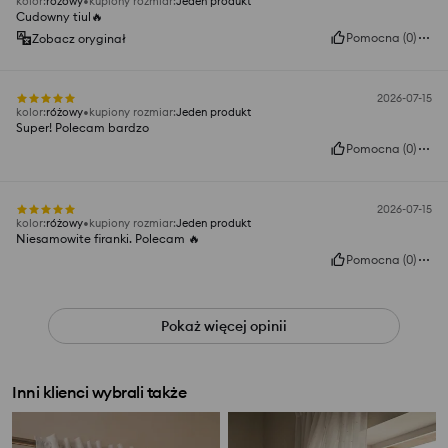
kolor
:
różowy
kupiony rozmiar
:
Jeden produkt
Cudowny tiul🔥
Pomocna
(
0
)
Zobacz oryginał
2026-07-15
kolor
:
różowy
kupiony rozmiar
:
Jeden produkt
Super! Polecam bardzo
Pomocna
(
0
)
2026-07-15
kolor
:
różowy
kupiony rozmiar
:
Jeden produkt
Niesamowite firanki. Polecam 🔥
Pomocna
(
0
)
Pokaż więcej opinii
Inni klienci wybrali także