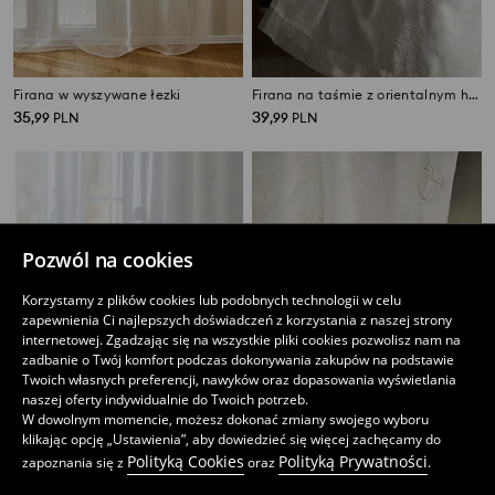
Firana w wyszywane łezki
Firana na taśmie z orientalnym haftem
35
39
,
99
PLN
,
99
PLN
Pozwól na cookies
Korzystamy z plików cookies lub podobnych technologii w celu
zapewnienia Ci najlepszych doświadczeń z korzystania z naszej strony
internetowej. Zgadzając się na wszystkie pliki cookies pozwolisz nam na
zadbanie o Twój komfort podczas dokonywania zakupów na podstawie
Twoich własnych preferencji, nawyków oraz dopasowania wyświetlania
naszej oferty indywidualnie do Twoich potrzeb.
W dowolnym momencie, możesz dokonać zmiany swojego wyboru
klikając opcję „Ustawienia”, aby dowiedzieć się więcej zachęcamy do
Polityką Cookies
Polityką Prywatności
zapoznania się z
oraz
.
Zasłona na taśmie
Firana z wyszywanymi dyniami