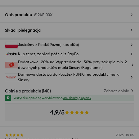
Opis produktu
819AF-03X
Skład i pielęgnacja
Jesteśmy z Polski! Poznaj nas bliżej
Kup teraz, zapłać później z PayPo
Dodatkowe -20% na Wyprzedaż do -50% przy zakupie min. 2
dowolnych produktów marki Sinsay (Regulamin)
Darmowa dostawa do Pocztex PUNKT na produkty marki
Sinsay
Opinie o produkcie
(
140
)
Zobacz opinie
Wszystkie opinie są weryfikowane.
Jak działają opinie?
4,9/5
2026-08-05