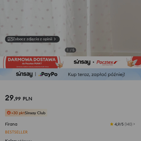
Zobacz zdjęcia z opinii
1
/
5
29
,
99
PLN
+30 pkt
Sinsay Club
Firana
4,9/5
(
140
)
BESTSELLER