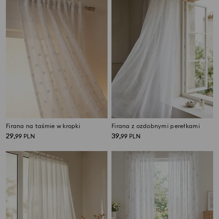
Firana na taśmie w kropki
Firana z ozdobnymi perełkami
29
39
,
99
PLN
,
99
PLN