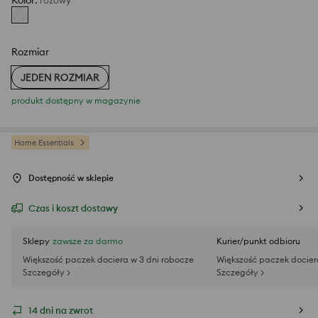
Kolor
:
różowy
Rozmiar
JEDEN ROZMIAR
produkt dostępny w magazynie
Home Essentials
Dostępność w sklepie
Czas i koszt dostawy
Sklepy
zawsze za darmo
Kurier/punkt odbioru
Większość paczek dociera w 3 dni robocze
Większość paczek docier
Szczegóły >
Szczegóły >
14 dni na zwrot