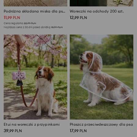
Podróżna składana miska dla psa z pojemnikiem na woreczki na odchody
Woreczki na odchody 200 szt.
11
12
,
99
PLN
,
99
PLN
Cena regularna
22,99
PLN
Najniższa cena z 30 dni przed obniżką
15,99
PLN
Etui na woreczki z przypinkami
Płaszcz przeciwdeszczowy dla psa
39
17
,
99
PLN
,
99
PLN