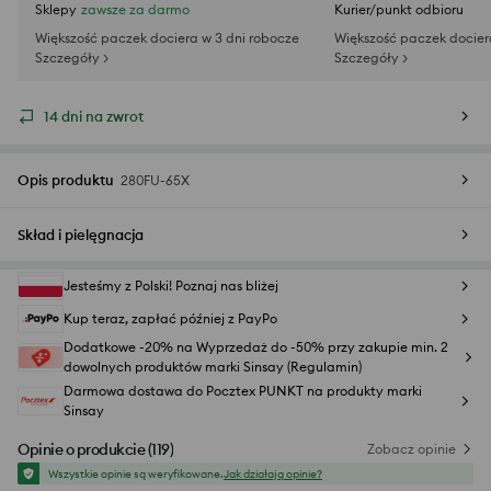
Sklepy
zawsze za darmo
Kurier/punkt odbioru
Większość paczek dociera w 3 dni robocze
Większość paczek docier
Szczegóły >
Szczegóły >
14 dni na zwrot
Opis produktu
280FU-65X
Skład i pielęgnacja
Jesteśmy z Polski! Poznaj nas bliżej
Kup teraz, zapłać później z PayPo
Dodatkowe -20% na Wyprzedaż do -50% przy zakupie min. 2
dowolnych produktów marki Sinsay (Regulamin)
Darmowa dostawa do Pocztex PUNKT na produkty marki
Sinsay
Opinie o produkcie
(
119
)
Zobacz opinie
Wszystkie opinie są weryfikowane.
Jak działają opinie?