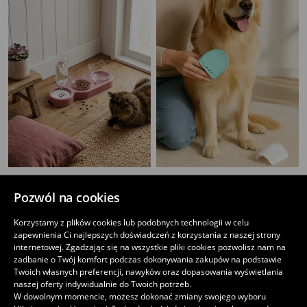
Dozownik wody i karmy dla kota
Zestaw ściennych szczotek dla zwierząt do masażu i pielęgnacji
22
10
,
99
PLN
,
99
PLN
Pozwól na cookies
Najniższa cena z 30 dni przed obniżką
15,99
PLN
Korzystamy z plików cookies lub podobnych technologii w celu
zapewnienia Ci najlepszych doświadczeń z korzystania z naszej strony
internetowej. Zgadzając się na wszystkie pliki cookies pozwolisz nam na
zadbanie o Twój komfort podczas dokonywania zakupów na podstawie
Twoich własnych preferencji, nawyków oraz dopasowania wyświetlania
naszej oferty indywidualnie do Twoich potrzeb.
W dowolnym momencie, możesz dokonać zmiany swojego wyboru