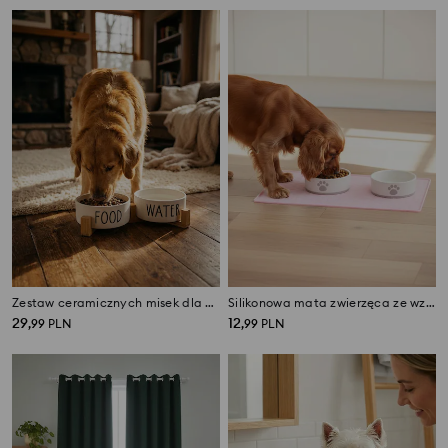
Zestaw ceramicznych misek dla zwierząt Food & Water
Silikonowa mata zwierzęca ze wzorem w łapki
29
12
,
99
PLN
,
99
PLN