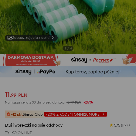
Zobacz zdjęcia z opinii
1
/
4
11
,
99
PLN
-25%
Najniższa cena z 30 dni przed obniżką
15,99
PLN
+12 pkt
Sinsay Club
-20%
Z KODEM
OMNI20MORE
Etui i woreczki na psie odchody
5/5
(
119
)
TYLKO ONLINE