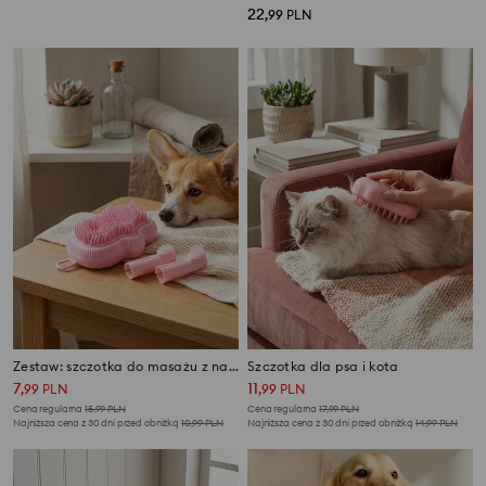
14
22
,
99
PLN
,
99
PLN
Zestaw: szczotka do masażu z nakładkami na palec do czyszczenia zębów psa i kota
Szczotka dla psa i kota
7
11
,
99
PLN
,
99
PLN
Cena regularna
15,99
PLN
Cena regularna
17,99
PLN
Najniższa cena z 30 dni przed obniżką
10,99
PLN
Najniższa cena z 30 dni przed obniżką
14,99
PLN