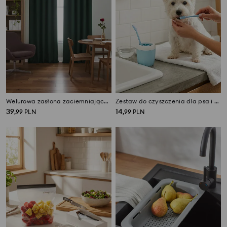
Welurowa zasłona zaciemniająca na przelotkach
Zestaw do czyszczenia dla psa i kota
39
14
,
99
PLN
,
99
PLN