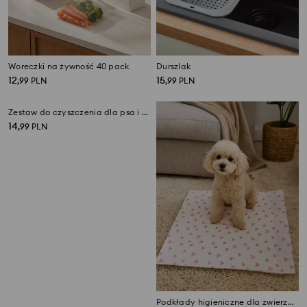
Woreczki na żywność 40 pack
Durszlak
12
15
,
99
PLN
,
99
PLN
Zestaw do czyszczenia dla psa i kota
Podkłady higieniczne dla zwierząt z samoprzylepną taśmą 30 pack