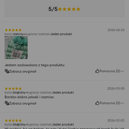
5/5
2026-06-23
kolor
:
zielony
kupiony rozmiar
:
Jeden produkt
Jestem zadowolona z tego produktu
Pomocna
(
0
)
Zobacz oryginał
2026-03-05
kolor
:
błękitny
kupiony rozmiar
:
Jeden produkt
Bardzo dobra jakość i rozmiar.
Pomocna
(
0
)
Zobacz oryginał
2026-02-20
kolor
:
błękitny
kupiony rozmiar
:
Jeden produkt
Wygodnie, bo czytałem, że przy dużej liczbie zapasowych toreb było ich