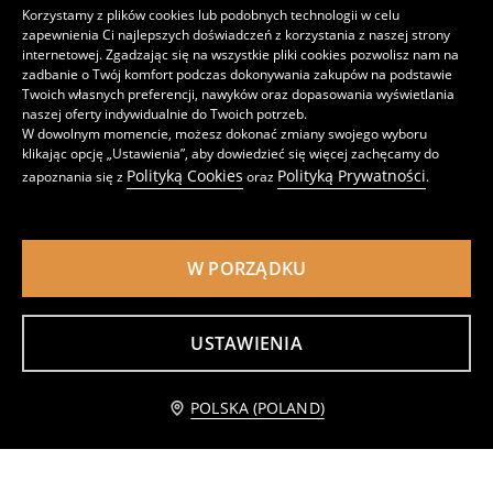
Korzystamy z plików cookies lub podobnych technologii w celu
zapewnienia Ci najlepszych doświadczeń z korzystania z naszej strony
internetowej. Zgadzając się na wszystkie pliki cookies pozwolisz nam na
zadbanie o Twój komfort podczas dokonywania zakupów na podstawie
Twoich własnych preferencji, nawyków oraz dopasowania wyświetlania
naszej oferty indywidualnie do Twoich potrzeb.
W dowolnym momencie, możesz dokonać zmiany swojego wyboru
klikając opcję „Ustawienia”, aby dowiedzieć się więcej zachęcamy do
Polityką Cookies
Polityką Prywatności
zapoznania się z
oraz
.
W PORZĄDKU
Chodaki PomPomPurin
Sneakersy z dekoracyjnymi sznurówkami
USTAWIENIA
35
59
,
99
PLN
,
99
PLN
Najniższa cena z 30 dni przed obniżką
79,99
PLN
Powiadom mnie
POLSKA (POLAND)