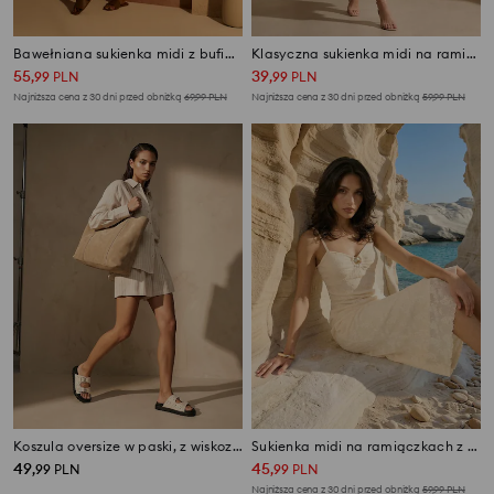
Bawełniana sukienka midi z bufiastym rękawem
Klasyczna sukienka midi na ramiączkach z wiskozą
55
39
,
99
PLN
,
99
PLN
Najniższa cena z 30 dni przed obniżką
69,99
PLN
Najniższa cena z 30 dni przed obniżką
59,99
PLN
Koszula oversize w paski, z wiskozą i domieszką lnu
Sukienka midi na ramiączkach z ozdobnym dekoltem
49
45
,
99
PLN
,
99
PLN
Najniższa cena z 30 dni przed obniżką
59,99
PLN