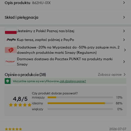
Opis produktu
862HU-01X
Skład i pielęgnacja
Jesteśmy z Polski! Poznaj nas bliżej
Kup teraz, zapłać później z PayPo
Dodatkowe -20% na Wyprzedaż do -50% przy zakupie min. 2
dowolnych produktów marki Sinsay (Regulamin)
Darmowa dostawa do Pocztex PUNKT na produkty marki
Sinsay
Opinie o produkcie
(
38
)
Zobacz opinie
Wszystkie opinie są weryfikowane.
Jak działają opinie?
Czy produkt dobrze pasował?
4,8/5
mniejszy
13
%
idealny
88
%
większy
0
%
2026-07-07