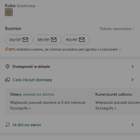
Kolor
:
kremowy
Rozmiar
Tabela rozmiarów
36/37
38/39
40/41
88
%
klientów oceniło, że rozmiar produktu jest zgodny z rozmiarem
Dostępność w sklepie
Czas i koszt dostawy
Sklepy
zawsze za darmo
Kurier/punkt odbioru
Większość paczek dociera w 3 dni robocze
Większość paczek docier
Szczegóły >
Szczegóły >
14 dni na zwrot