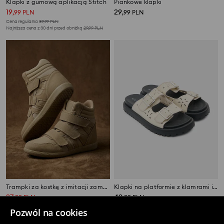
Klapki z gumową aplikacją Stitch
Piankowe klapki
19
29
,
99
PLN
,
99
PLN
Cena regularna
39,99
PLN
Najniższa cena z 30 dni przed obniżką
29,99
PLN
Trampki za kostkę z imitacji zamszu
Klapki na platformie z klamrami i ażurowym wzorem
27
49
,
99
PLN
,
99
PLN
Cena regularna
89,99
PLN
Pozwól na cookies
Najniższa cena z 30 dni przed obniżką
37,99
PLN