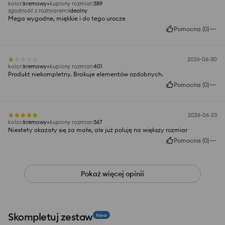
kolor
:
kremowy
kupiony rozmiar
:
389
zgodność z rozmiarem
:
idealny
Mega wygodne, miękkie i do tego urocze
Pomocna
(
0
)
2026-06-30
kolor
:
kremowy
kupiony rozmiar
:
401
Produkt niekompletny. Brakuje elementów ozdobnych.
Pomocna
(
0
)
2026-06-23
kolor
:
kremowy
kupiony rozmiar
:
367
Niestety okazały się za małe, ale już poluję na większy rozmiar
Pomocna
(
0
)
Pokaż więcej opinii
Skompletuj zestaw
New