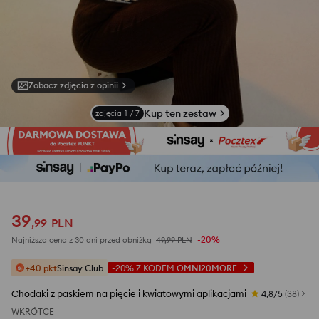
Zobacz zdjęcia z opinii
Kup ten zestaw
zdjęcia
1
/
7
39
,
99
PLN
-20%
Najniższa cena z 30 dni przed obniżką
49,99
PLN
+40 pkt
Sinsay Club
-20%
Z KODEM
OMNI20MORE
Chodaki z paskiem na pięcie i kwiatowymi aplikacjami
4,8/5
(
38
)
WKRÓTCE