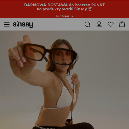
DARMOWA DOSTAWA do Pocztex PUNKT
na produkty marki Sinsay 📦
Kup teraz >>
Sinsay
Kobieta
Torby i dodatki
Chodaki z paskiem na pięcie i kwiatowymi aplikacjami