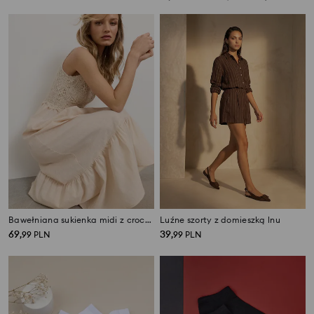
Bawełniana sukienka midi z crochetowym topem
Luźne szorty z domieszką lnu
69
39
,
99
PLN
,
99
PLN