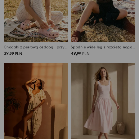
Chodaki z perłową ozdobą i przypinkami z motywem morskim
Spodnie wide leg z rozciętą nogawką, z wiskozą
39
49
,
99
PLN
,
99
PLN