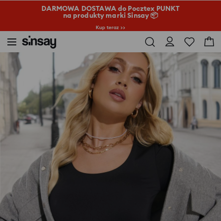
DARMOWA DOSTAWA do Pocztex PUNKT
na produkty marki Sinsay 📦
Kup teraz >>
Sinsay
Kobieta
Body z długimi rękawami