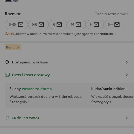
Rozmiar
Tabela rozmiarów
XXS
XS
S
M
L
XL
94
%
klientów oceniło, że rozmiar produktu jest zgodny z rozmiarem
Basic
Dostępność w sklepie
Czas i koszt dostawy
Sklepy
zawsze za darmo
Kurier/punkt odbioru
Większość paczek dociera w 3 dni robocze
Większość paczek docier
Szczegóły >
Szczegóły >
14 dni na zwrot