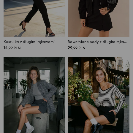
Koszulka z długimi rękawami
Bawełniane body z długim rękawem
14
29
,
99
PLN
,
99
PLN