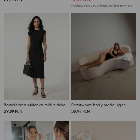
Najniższa cena z 30 dni przed obniżką
59,99
PLN
Bawełniana sukienka midi z dekoracyjnym wiązaniem i rozcięciem
Bezszwowe body modelujące
29
39
,
99
PLN
,
99
PLN