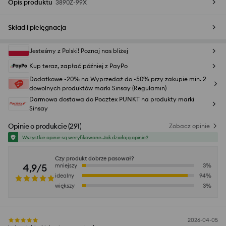
Opis produktu
3890Z-99X
Skład i pielęgnacja
Jesteśmy z Polski! Poznaj nas bliżej
Kup teraz, zapłać później z PayPo
Dodatkowe -20% na Wyprzedaż do -50% przy zakupie min. 2
dowolnych produktów marki Sinsay (Regulamin)
Darmowa dostawa do Pocztex PUNKT na produkty marki
Sinsay
Opinie o produkcie
(
291
)
Zobacz opinie
Wszystkie opinie są weryfikowane.
Jak działają opinie?
Czy produkt dobrze pasował?
4,9/5
mniejszy
3
%
idealny
94
%
większy
3
%
2026-04-05