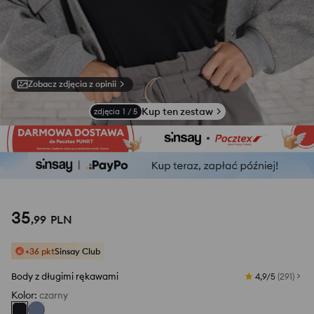
Zobacz zdjęcia z opinii
Kup ten zestaw
zdjęcia
1
/
5
35
,
99
PLN
+36 pkt
Sinsay Club
Body z długimi rękawami
4,9/5
(
291
)
Kolor
:
czarny