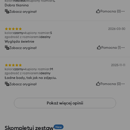
kolor
:
niebieski
kupiony rozmiar
:
L
Dobra tkanina
Pomocna
(
0
)
Zobacz oryginał
2026-03-30
kolor
:
czarny
kupiony rozmiar
:
S
zgodność z rozmiarem
:
idealny
Wygląda świetnie
Pomocna
(
1
)
Zobacz oryginał
2025-11-11
kolor
:
czarny
kupiony rozmiar
:
M
zgodność z rozmiarem
:
idealny
Ładne body, tak jak na zdjęciu.
Pomocna
(
0
)
Zobacz oryginał
Pokaż więcej opinii
Skompletuj zestaw
New