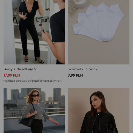
Body z dekoltem V
Skarpetki 5 pack
17
9
,
99
PLN
,
99
PLN
Najniższa cena z 30 dni przed obniżką
25,99
PLN