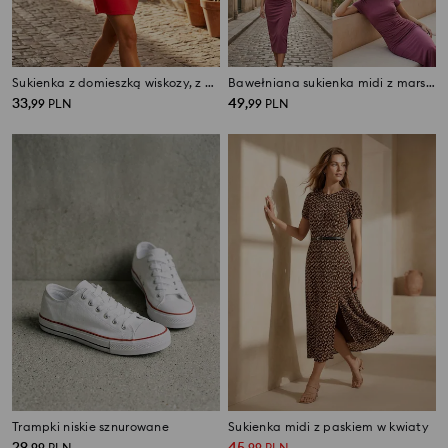
Sukienka z domieszką wiskozy, z wiązaniem na plecach
Bawełniana sukienka midi z marszczeniem po bokach
33
49
,
99
PLN
,
99
PLN
Trampki niskie sznurowane
Sukienka midi z paskiem w kwiaty
29
45
,
99
PLN
,
99
PLN