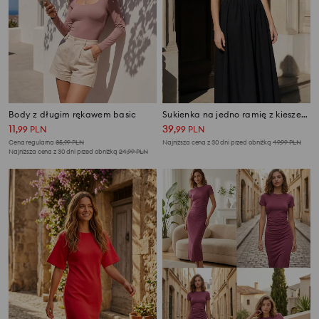
Body z długim rękawem basic
Sukienka na jedno ramię z kieszeniami z łączonych materiałów
11
39
,
99
PLN
,
99
PLN
Cena regularna
35,99
PLN
Najniższa cena z 30 dni przed obniżką
49,99
PLN
Najniższa cena z 30 dni przed obniżką
24,99
PLN