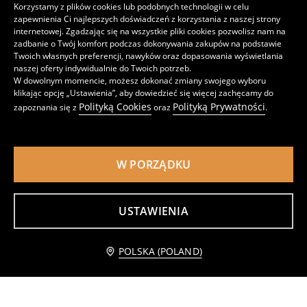
Korzystamy z plików cookies lub podobnych technologii w celu
Najniższa cena z 30 dni przed obniżką
14,99
PLN
zapewnienia Ci najlepszych doświadczeń z korzystania z naszej strony
internetowej. Zgadzając się na wszystkie pliki cookies pozwolisz nam na
zadbanie o Twój komfort podczas dokonywania zakupów na podstawie
Twoich własnych preferencji, nawyków oraz dopasowania wyświetlania
naszej oferty indywidualnie do Twoich potrzeb.
W dowolnym momencie, możesz dokonać zmiany swojego wyboru
klikając opcję „Ustawienia”, aby dowiedzieć się więcej zachęcamy do
Polityką Cookies
Polityką Prywatności
zapoznania się z
oraz
.
W PORZĄDKU
USTAWIENIA
body z ozdobnym marszczeniem
Bluzka z długimi rękawami
17
24
,
99
PLN
,
99
PLN
Powiadom mnie
POLSKA (POLAND)
Najniższa cena z 30 dni przed obniżką
35,99
PLN