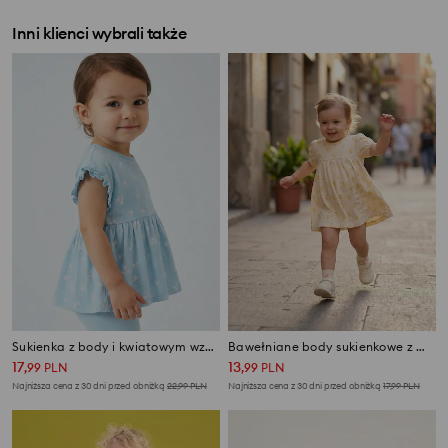
Inni klienci wybrali także
Sukienka z body i kwiatowym wzorem z falbankami
Bawełniane body sukienkowe z motywem cytryn
17
13
,
99
PLN
,
99
PLN
Najniższa cena z 30 dni przed obniżką
22,99
PLN
Najniższa cena z 30 dni przed obniżką
17,99
PLN