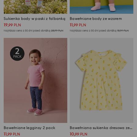
Sukienka body w paski z falbanką
Bawełniane body ze wzorem
19
11
,
99
PLN
,
99
PLN
Najniższa cena z 30 dni przed obniżką
25,99
PLN
Najniższa cena z 30 dni przed obniżką
15,99
PLN
Bawełniane legginsy 2 pack
Bawełniana sukienka dresowa ze wzorem
11
10
,
99
PLN
,
99
PLN