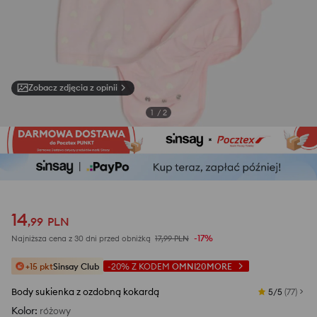
Zobacz zdjęcia z opinii
1
/
2
14
,
99
PLN
-17%
Najniższa cena z 30 dni przed obniżką
17,99
PLN
+15 pkt
Sinsay Club
-20%
Z KODEM
OMNI20MORE
Body sukienka z ozdobną kokardą
5/5
(
77
)
Kolor
:
różowy