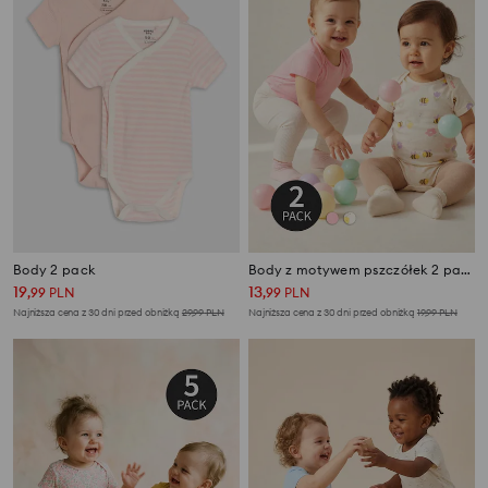
Body 2 pack
Body z motywem pszczółek 2 pack
19
13
,
99
PLN
,
99
PLN
Najniższa cena z 30 dni przed obniżką
29,99
PLN
Najniższa cena z 30 dni przed obniżką
19,99
PLN