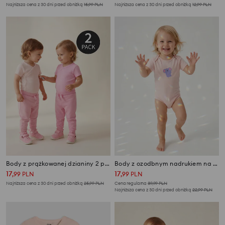
Najniższa cena z 30 dni przed obniżką
15,99
PLN
Najniższa cena z 30 dni przed obniżką
12,99
PLN
Body z prążkowanej dzianiny 2 pack
Body z ozodbnym nadrukiem na przodzie 5 pack
17
17
,
99
PLN
,
99
PLN
Najniższa cena z 30 dni przed obniżką
25,99
PLN
Cena regularna
39,99
PLN
Najniższa cena z 30 dni przed obniżką
22,99
PLN