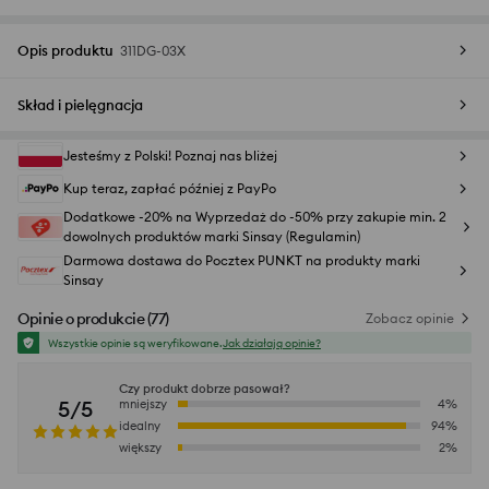
Opis produktu
311DG-03X
Skład i pielęgnacja
Jesteśmy z Polski! Poznaj nas bliżej
Kup teraz, zapłać później z PayPo
Dodatkowe -20% na Wyprzedaż do -50% przy zakupie min. 2
dowolnych produktów marki Sinsay (Regulamin)
Darmowa dostawa do Pocztex PUNKT na produkty marki
Sinsay
Opinie o produkcie
(
77
)
Zobacz opinie
Wszystkie opinie są weryfikowane.
Jak działają opinie?
Czy produkt dobrze pasował?
5/5
mniejszy
4
%
idealny
94
%
większy
2
%