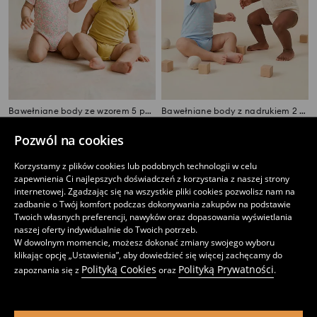
Bawełniane body ze wzorem 5 pack
Bawełniane body z nadrukiem 2 pack
29
12
,
99
PLN
,
99
PLN
Pozwól na cookies
Najniższa cena z 30 dni przed obniżką
39,99
PLN
Cena regularna
19,99
PLN
Najniższa cena z 30 dni przed obniżką
15,99
PLN
Korzystamy z plików cookies lub podobnych technologii w celu
zapewnienia Ci najlepszych doświadczeń z korzystania z naszej strony
internetowej. Zgadzając się na wszystkie pliki cookies pozwolisz nam na
zadbanie o Twój komfort podczas dokonywania zakupów na podstawie
Twoich własnych preferencji, nawyków oraz dopasowania wyświetlania
naszej oferty indywidualnie do Twoich potrzeb.
W dowolnym momencie, możesz dokonać zmiany swojego wyboru
klikając opcję „Ustawienia”, aby dowiedzieć się więcej zachęcamy do
Polityką Cookies
Polityką Prywatności
zapoznania się z
oraz
.