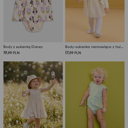
Body z sukienką Disney
Body-sukienka niemowlęca z tiulową spódniczką w kropki
19
17
,
99
PLN
,
99
PLN