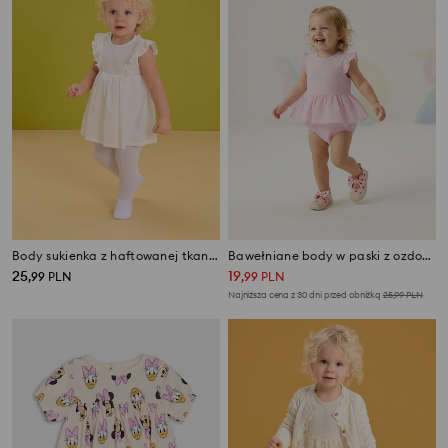
Body sukienka z haftowanej tkaniny
Bawełniane body w paski z ozdobnymi falbankami
25
19
,
99
PLN
,
99
PLN
Najniższa cena z 30 dni przed obniżką
25,99
PLN