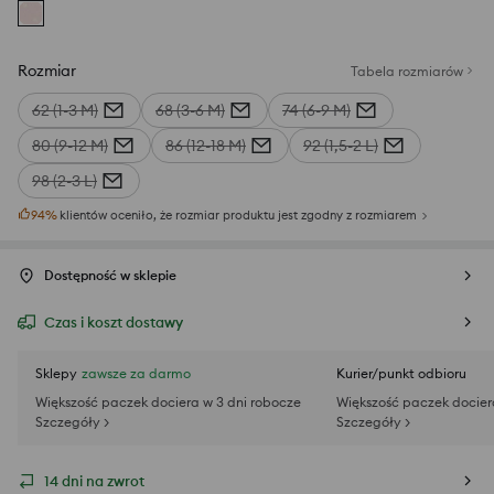
Rozmiar
Tabela rozmiarów
62 (1-3 M)
68 (3-6 M)
74 (6-9 M)
80 (9-12 M)
86 (12-18 M)
92 (1,5-2 L)
98 (2-3 L)
94
%
klientów oceniło, że rozmiar produktu jest zgodny z rozmiarem
Dostępność w sklepie
Czas i koszt dostawy
Sklepy
zawsze za darmo
Kurier/punkt odbioru
Większość paczek dociera w 3 dni robocze
Większość paczek docier
Szczegóły >
Szczegóły >
14 dni na zwrot