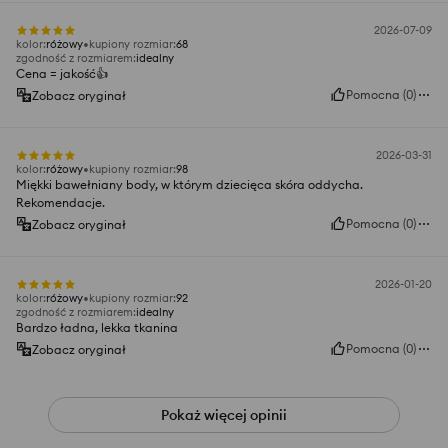
2026-07-09
kolor
:
różowy
kupiony rozmiar
:
68
zgodność z rozmiarem
:
idealny
Cena = jakość👍️
Pomocna
(
0
)
Zobacz oryginał
2026-03-31
kolor
:
różowy
kupiony rozmiar
:
98
Miękki bawełniany body, w którym dziecięca skóra oddycha.
Rekomendacje.
Pomocna
(
0
)
Zobacz oryginał
2026-01-20
kolor
:
różowy
kupiony rozmiar
:
92
zgodność z rozmiarem
:
idealny
Bardzo ładna, lekka tkanina
Pomocna
(
0
)
Zobacz oryginał
Pokaż więcej opinii