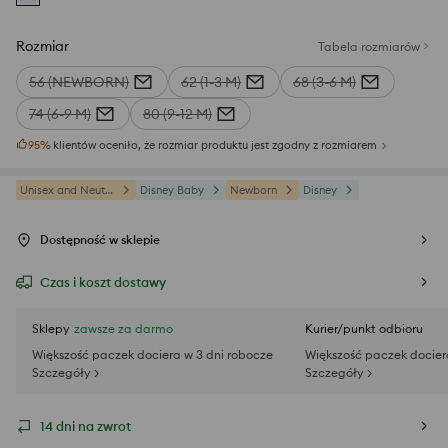
Rozmiar
Tabela rozmiarów
56 (NEWBORN)
62 (1-3 M)
68 (3-6 M)
74 (6-9 M)
80 (9-12 M)
95
%
klientów oceniło, że rozmiar produktu jest zgodny z rozmiarem
Unisex and Neutral
Disney Baby
Newborn
Disney
Dostępność w sklepie
Czas i koszt dostawy
Sklepy
zawsze za darmo
Kurier/punkt odbioru
Większość paczek dociera w 3 dni robocze
Większość paczek docier
Szczegóły >
Szczegóły >
14 dni na zwrot