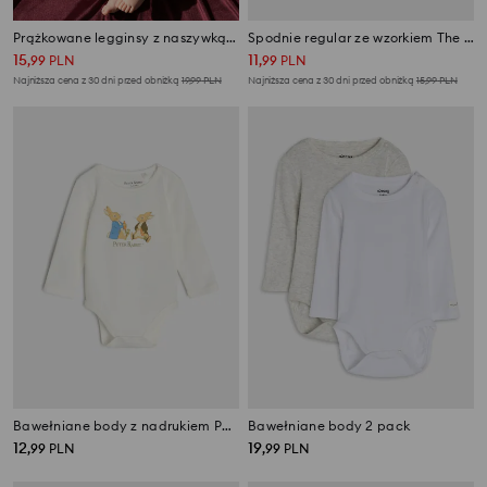
Prążkowane legginsy z naszywką 2 pack
Spodnie regular ze wzorkiem The Moomins
15
11
,
99
PLN
,
99
PLN
Najniższa cena z 30 dni przed obniżką
19,99
PLN
Najniższa cena z 30 dni przed obniżką
15,99
PLN
Bawełniane body z nadrukiem Peter Rabbit
Bawełniane body 2 pack
12
19
,
99
PLN
,
99
PLN