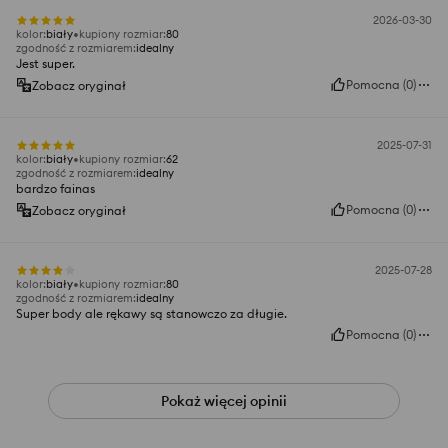
2026-03-30
kolor
:
biały
kupiony rozmiar
:
80
zgodność z rozmiarem
:
idealny
Jest super.
Pomocna
(
0
)
Zobacz oryginał
2025-07-31
kolor
:
biały
kupiony rozmiar
:
62
zgodność z rozmiarem
:
idealny
bardzo fainas
Pomocna
(
0
)
Zobacz oryginał
2025-07-28
kolor
:
biały
kupiony rozmiar
:
80
zgodność z rozmiarem
:
idealny
Super body ale rękawy są stanowczo za długie.
Pomocna
(
0
)
Pokaż więcej opinii