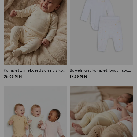
Komplet z miękkiej dzianiny z kopertowym zapięciem
Bawełniany komplet: body i spodnie
25
19
,
99
PLN
,
99
PLN