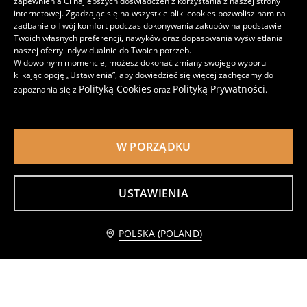
zapewnienia Ci najlepszych doświadczeń z korzystania z naszej strony
internetowej. Zgadzając się na wszystkie pliki cookies pozwolisz nam na
zadbanie o Twój komfort podczas dokonywania zakupów na podstawie
Twoich własnych preferencji, nawyków oraz dopasowania wyświetlania
naszej oferty indywidualnie do Twoich potrzeb.
W dowolnym momencie, możesz dokonać zmiany swojego wyboru
Body 3 pack
Bawełniane body 3 pack
klikając opcję „Ustawienia”, aby dowiedzieć się więcej zachęcamy do
25
25
,
99
PLN
,
99
PLN
Polityką Cookies
Polityką Prywatności
zapoznania się z
oraz
.
W PORZĄDKU
USTAWIENIA
Powiadom mnie
POLSKA (POLAND)
Body z sukienką
Komplet: koszulka i legginsy