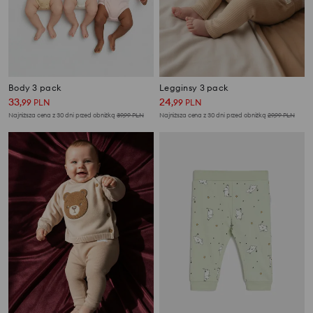
Body 3 pack
Legginsy 3 pack
33
24
,
99
PLN
,
99
PLN
Najniższa cena z 30 dni przed obniżką
39,99
PLN
Najniższa cena z 30 dni przed obniżką
29,99
PLN