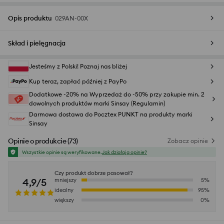
Opis produktu
029AN-00X
Skład i pielęgnacja
Jesteśmy z Polski! Poznaj nas bliżej
Kup teraz, zapłać później z PayPo
Dodatkowe -20% na Wyprzedaż do -50% przy zakupie min. 2
dowolnych produktów marki Sinsay (Regulamin)
Darmowa dostawa do Pocztex PUNKT na produkty marki
Sinsay
Opinie o produkcie
(
73
)
Zobacz opinie
Wszystkie opinie są weryfikowane.
Jak działają opinie?
Czy produkt dobrze pasował?
4,9/5
mniejszy
5
%
idealny
95
%
większy
0
%