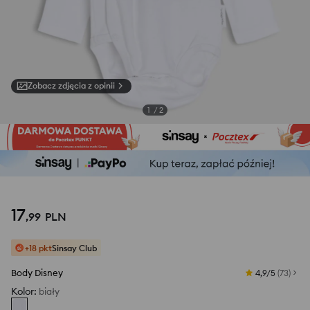
Zobacz zdjęcia z opinii
1
/
2
17
,
99
PLN
+18 pkt
Sinsay Club
Body Disney
4,9/5
(
73
)
Kolor
:
biały