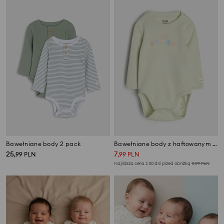
Bawełniane body 2 pack
Bawełniane body z haftowanym napisem
25
7
,
99
PLN
,
99
PLN
Najniższa cena z 30 dni przed obniżką
11,99
PLN