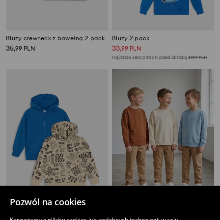
Bluzy crewneck z bawełną 2 pack
Bluzy 2 pack
35
33
,
99
PLN
,
99
PLN
Najniższa cena z 30 dni przed obniżką
39,99
PLN
Pozwól na cookies
Bluzy 2 pack
Dresowe bluzy basic 3 pack
Korzystamy z plików cookies lub podobnych technologii w celu