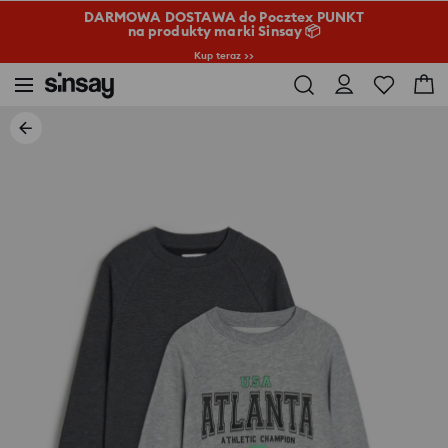
DARMOWA DOSTAWA do Pocztex PUNKT
na produkty marki Sinsay 📦
Kup teraz >>