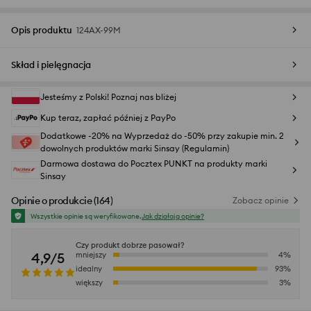
Opis produktu
124AX-99M
Skład i pielęgnacja
Jesteśmy z Polski! Poznaj nas bliżej
Kup teraz, zapłać później z PayPo
Dodatkowe -20% na Wyprzedaż do -50% przy zakupie min. 2
dowolnych produktów marki Sinsay (Regulamin)
Darmowa dostawa do Pocztex PUNKT na produkty marki
Sinsay
Opinie o produkcie
(
164
)
Zobacz opinie
Wszystkie opinie są weryfikowane.
Jak działają opinie?
Czy produkt dobrze pasował?
4,9/5
mniejszy
4
%
idealny
93
%
większy
3
%