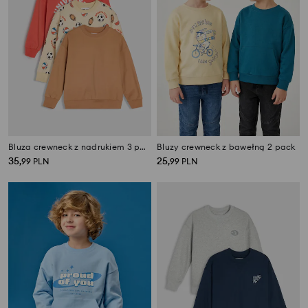
Bluza crewneck z nadrukiem 3 pack
Bluzy crewneck z bawełną 2 pack
35
25
,
99
PLN
,
99
PLN