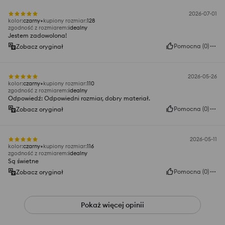
2026-07-01
kolor
:
czarny
kupiony rozmiar
:
128
zgodność z rozmiarem
:
idealny
Jestem zadowolona!
Pomocna
(
0
)
Zobacz oryginał
2026-05-26
kolor
:
czarny
kupiony rozmiar
:
110
zgodność z rozmiarem
:
idealny
Odpowiedź: Odpowiedni rozmiar, dobry materiał.
Pomocna
(
0
)
Zobacz oryginał
2026-05-11
kolor
:
czarny
kupiony rozmiar
:
116
zgodność z rozmiarem
:
idealny
Są świetne
Pomocna
(
0
)
Zobacz oryginał
Pokaż więcej opinii