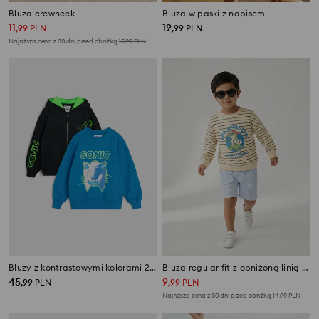
Bluza crewneck
Bluza w paski z napisem
11
19
,
99
PLN
,
99
PLN
Najniższa cena z 30 dni przed obniżką
15,99
PLN
Bluzy z kontrastowymi kolorami 2 pack Sonic the Hedgehog
Bluza regular fit z obniżoną linią ramion
45
9
,
99
PLN
,
99
PLN
Najniższa cena z 30 dni przed obniżką
14,99
PLN