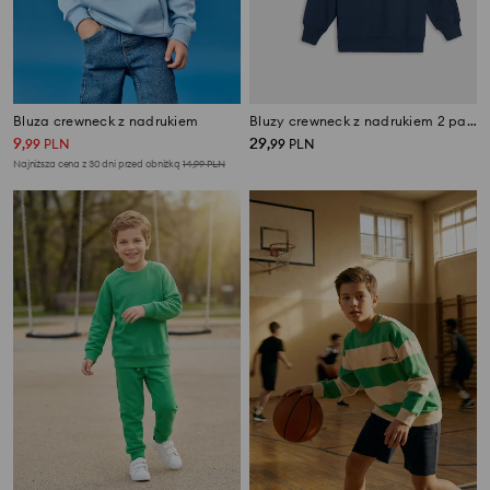
Bluza crewneck z nadrukiem
Bluzy crewneck z nadrukiem 2 pack
9
29
,
99
PLN
,
99
PLN
Najniższa cena z 30 dni przed obniżką
14,99
PLN