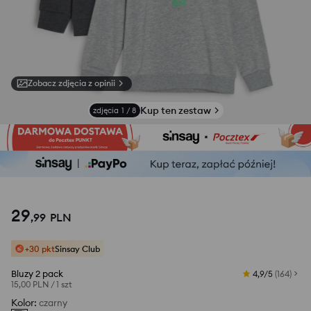
Zobacz zdjęcia z opinii
Kup ten zestaw
zdjęcia
1
/
8
29
,
99
PLN
+30 pkt
Sinsay Club
Bluzy 2 pack
4,9/5
(
164
)
15,00 PLN
/
1 szt
Kolor
:
czarny