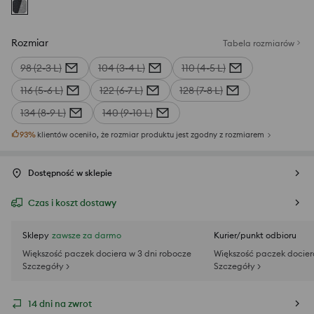
Rozmiar
Tabela rozmiarów
98 (2-3 L)
104 (3-4 L)
110 (4-5 L)
116 (5-6 L)
122 (6-7 L)
128 (7-8 L)
134 (8-9 L)
140 (9-10 L)
93
%
klientów oceniło, że rozmiar produktu jest zgodny z rozmiarem
Dostępność w sklepie
Czas i koszt dostawy
Sklepy
zawsze za darmo
Kurier/punkt odbioru
Większość paczek dociera w 3 dni robocze
Większość paczek docier
Szczegóły >
Szczegóły >
14 dni na zwrot