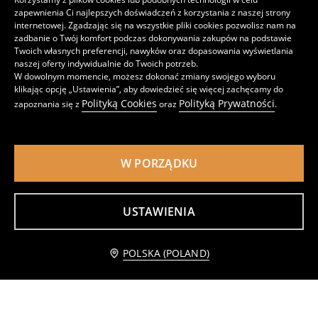
39
45
,
99
PLN
,
99
PLN
zapewnienia Ci najlepszych doświadczeń z korzystania z naszej strony
Najniższa cena z 30 dni przed obniżką
49,99
PLN
internetowej. Zgadzając się na wszystkie pliki cookies pozwolisz nam na
zadbanie o Twój komfort podczas dokonywania zakupów na podstawie
Twoich własnych preferencji, nawyków oraz dopasowania wyświetlania
naszej oferty indywidualnie do Twoich potrzeb.
W dowolnym momencie, możesz dokonać zmiany swojego wyboru
klikając opcję „Ustawienia”, aby dowiedzieć się więcej zachęcamy do
Polityką Cookies
Polityką Prywatności
zapoznania się z
oraz
.
W PORZĄDKU
USTAWIENIA
Bluza Ninjago
Bluza rozpinana na guziki typu kardigan
Powiadom mnie
POLSKA (POLAND)
17
29
,
99
PLN
,
99
PLN
Najniższa cena z 30 dni przed obniżką
19,99
PLN