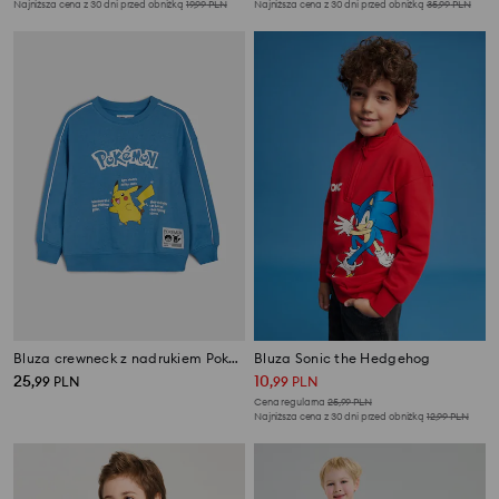
Najniższa cena z 30 dni przed obniżką
19,99
PLN
Najniższa cena z 30 dni przed obniżką
35,99
PLN
Bluza crewneck z nadrukiem Pokémon
Bluza Sonic the Hedgehog
25
10
,
99
PLN
,
99
PLN
Cena regularna
25,99
PLN
Najniższa cena z 30 dni przed obniżką
12,99
PLN