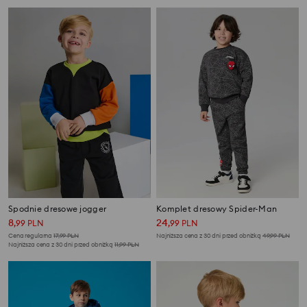
Spodnie dresowe jogger
Komplet dresowy Spider-Man
8
24
,
99
PLN
,
99
PLN
Cena regularna
17,99
PLN
Najniższa cena z 30 dni przed obniżką
49,99
PLN
Najniższa cena z 30 dni przed obniżką
11,99
PLN