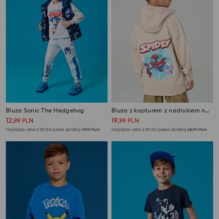
Bluza Sonic The Hedgehog
Bluza z kapturem z nadrukiem na plecach Spidey & His Amazing Friends
12
19
,
99
PLN
,
99
PLN
Najniższa cena z 30 dni przed obniżką
19,99
PLN
Najniższa cena z 30 dni przed obniżką
25,99
PLN