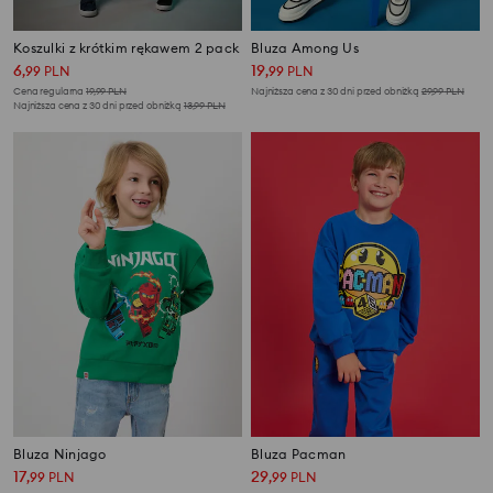
Koszulki z krótkim rękawem 2 pack
Bluza Among Us
6
19
,
99
PLN
,
99
PLN
Cena regularna
19,99
PLN
Najniższa cena z 30 dni przed obniżką
29,99
PLN
Najniższa cena z 30 dni przed obniżką
13,99
PLN
Bluza Ninjago
Bluza Pacman
17
29
,
99
PLN
,
99
PLN