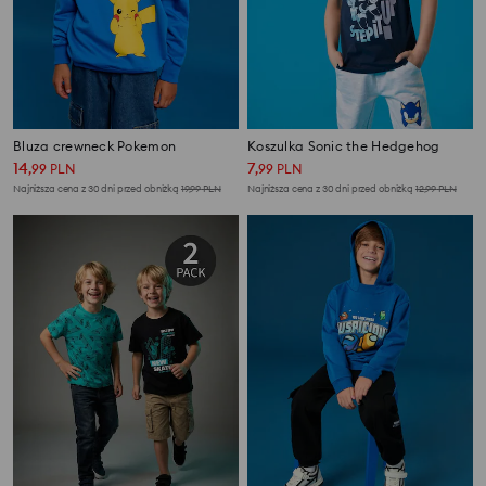
Bluza crewneck Pokemon
Koszulka Sonic the Hedgehog
14
7
,
99
PLN
,
99
PLN
Najniższa cena z 30 dni przed obniżką
19,99
PLN
Najniższa cena z 30 dni przed obniżką
12,99
PLN