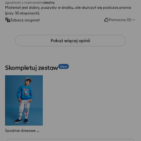
zgodność z rozmiarem
:
idealny
Materiał jest dobry, puszysty w środku, ale skurczył się podczas prania
(przy 30 stopniach).
Pomocna
(
0
)
Zobacz oryginał
Pokaż więcej opinii
Skompletuj zestaw
New
Spodnie dresowe Sonic