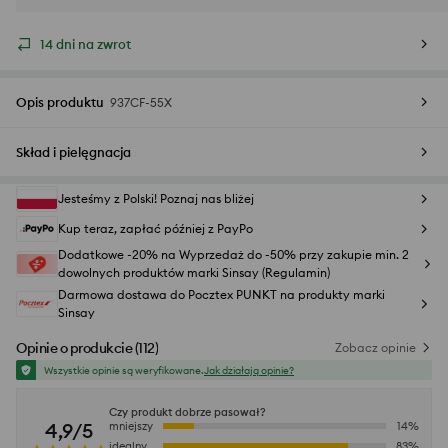
14 dni na zwrot
Opis produktu
937CF-55X
Skład i pielęgnacja
Jesteśmy z Polski! Poznaj nas bliżej
Kup teraz, zapłać później z PayPo
Dodatkowe -20% na Wyprzedaż do -50% przy zakupie min. 2
dowolnych produktów marki Sinsay (Regulamin)
Darmowa dostawa do Pocztex PUNKT na produkty marki
Sinsay
Opinie o produkcie
(
112
)
Zobacz opinie
Wszystkie opinie są weryfikowane.
Jak działają opinie?
Czy produkt dobrze pasował?
4,9/5
mniejszy
14
%
idealny
83
%