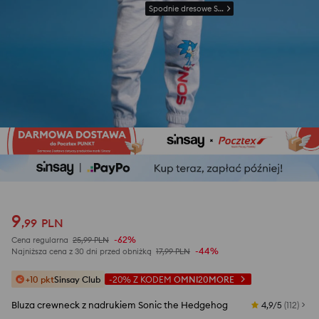
Spodnie dresowe Sonic
9
,
99
PLN
-62%
Cena regularna
25,99
PLN
-44%
Najniższa cena z 30 dni przed obniżką
17,99
PLN
+10 pkt
Sinsay Club
-20%
Z KODEM
OMNI20MORE
Bluza crewneck z nadrukiem Sonic the Hedgehog
4,9/5
(
112
)