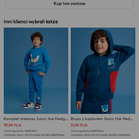
Kup ten zestaw
Inni klienci wybrali także
Komplet dresowy Sonic the Hedgehog
Bluza z kapturem Sonic the Hedgehog
19
11
,
99
PLN
,
99
PLN
Cena regularna
49,99
PLN
Cena regularna
29,99
PLN
Najniższa cena z 30 dni przed obniżką
33,99
PLN
Najniższa cena z 30 dni przed obniżką
19,99
PLN