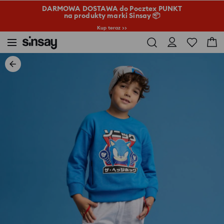
DARMOWA DOSTAWA do Pocztex PUNKT
na produkty marki Sinsay 📦
Kup teraz >>