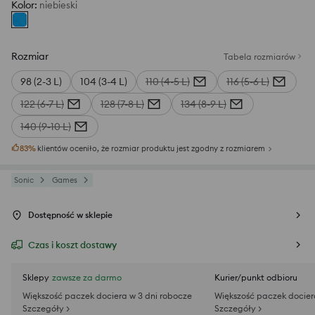
Kolor
:
niebieski
Rozmiar
Tabela rozmiarów
98 (2-3 L)
104 (3-4 L)
110 (4-5 L)
116 (5-6 L)
122 (6-7 L)
128 (7-8 L)
134 (8-9 L)
140 (9-10 L)
83
%
klientów oceniło, że rozmiar produktu jest zgodny z rozmiarem
Sonic
Games
Dostępność w sklepie
Czas i koszt dostawy
Sklepy
zawsze za darmo
Kurier/punkt odbioru
Większość paczek dociera w 3 dni robocze
Większość paczek docier
Szczegóły >
Szczegóły >