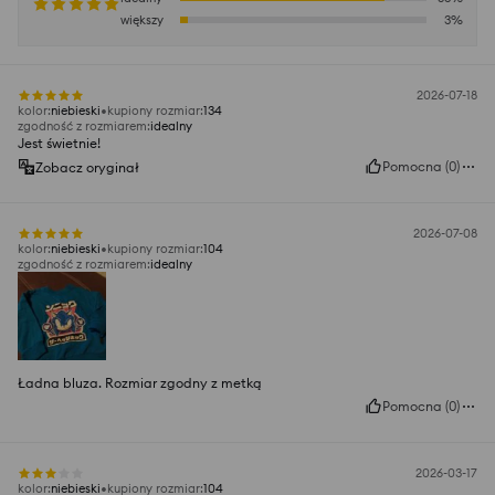
większy
3
%
2026-07-18
kolor
:
niebieski
kupiony rozmiar
:
134
zgodność z rozmiarem
:
idealny
Jest świetnie!
Pomocna
(
0
)
Zobacz oryginał
2026-07-08
kolor
:
niebieski
kupiony rozmiar
:
104
zgodność z rozmiarem
:
idealny
Ładna bluza. Rozmiar zgodny z metką
Pomocna
(
0
)
2026-03-17
kolor
:
niebieski
kupiony rozmiar
:
104