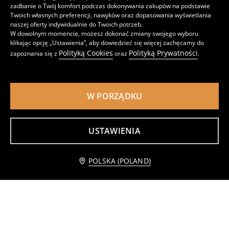
zadbanie o Twój komfort podczas dokonywania zakupów na podstawie
Twoich własnych preferencji, nawyków oraz dopasowania wyświetlania
naszej oferty indywidualnie do Twoich potrzeb.
W dowolnym momencie, możesz dokonać zmiany swojego wyboru
klikając opcję „Ustawienia”, aby dowiedzieć się więcej zachęcamy do
Polityką Cookies
Polityką Prywatności
zapoznania się z
oraz
.
Rozpinana bluza z kapturem Lego Ninjago
Bawełniana bluza crewneck z nadrukiem The Simpsons
19
19
,
99
PLN
,
99
PLN
W PORZĄDKU
Najniższa cena z 30 dni przed obniżką
39,99
PLN
USTAWIENIA
Dodaj do koszyka
POLSKA (POLAND)
9,99 PLN